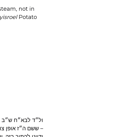
steam, not in
yisroel
Potato
ול״ד לבא״ח ש״ב חו
ששם ה״ז אופן צור.
ודיינו להתיר בזה, 