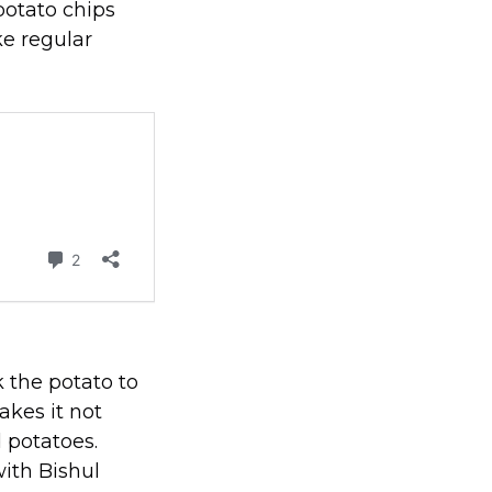
potato chips
ke regular
 the potato to
akes it not
d potatoes.
ith Bishul