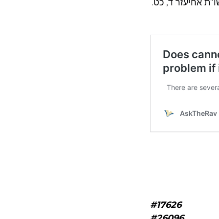
ו”ת אחיעזר ד, כט
#17626
#26096