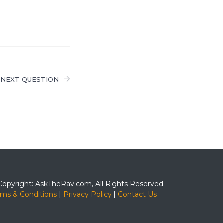
NEXT QUESTION
Copyright: AskTheRav.com, All Rights Reserved.
rms & Conditions
|
Privacy Policy
|
Contact Us