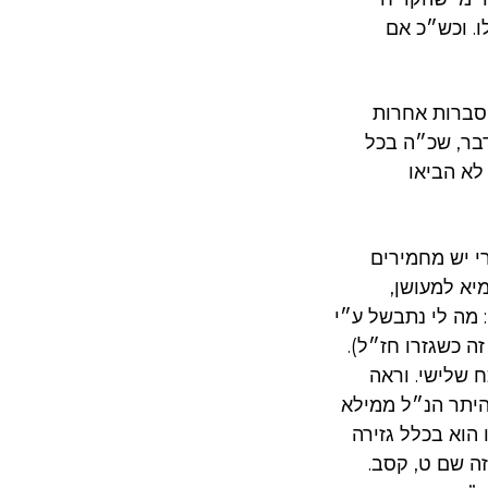
ו. וכש״כ אם
 סברות אחרות
בר, שכ״ה בכל
לא הביאו
י יש מחמירים
מיא למעושן
: מה לי נתבשל ע״י
 זה כשגזרו חז״ל
 שלישי. וראה
״היתר הנ״ל ממילא
 הוא בכלל גזירה
בזה שם ט, קסב