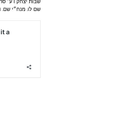
שבות יצחק ו ע׳ סה.
שם לו. מנח״י שם. ועו: