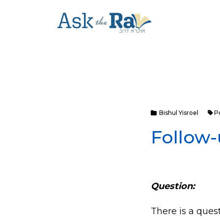
Bishul Yisroel
P
Follow-
Question:
There is a quest