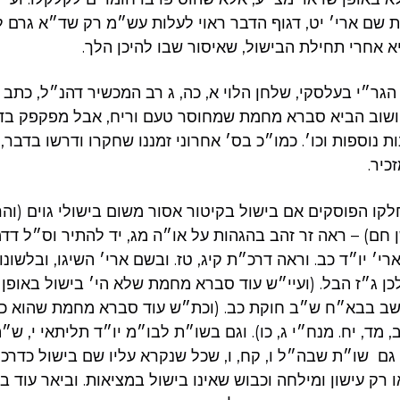
 שם ארי׳ יט, דגוף הדבר ראוי לעלות עש״מ רק שד״א גרם ל
א אחרי תחילת הבישול, שאיסור שבו להיכן הלך
 הגר״י בעלסקי, שלחן הלוי א, כה, ג רב המכשיר דהנ״ל, כתב
 ושוב הביא סברא מחמת שמחוסר טעם וריח, אבל מפקפק בד
 נוספות וכו׳. כמו״כ בס׳ אחרוני זמננו שחקרו ודרשו בדבר, 
זכיר
קו הפוסקים אם בישול בקיטור אסור משום בישולי גוים (והר
ן חם) – ראה זר זהב בהגהות על או״ה מג, יד להתיר וס״ל דד
׳ יו״ד כב. וראה דרכ״ת קיג, טז. ובשם ארי׳ השיגו, ובלשונו
 לכן ג״ז הבל. (ועיי״ש עוד סברא מחמת שלא הי׳ בישול באופן
שב בבא״ח ש״ב חוקת כב. (וכת״ש עוד סברא מחמת שהוא כח
 מד, יח. מנח״י ג, כו). וגם בשו״ת לבו״מ יו״ד תליתאי י, ש
 גם שו״ת שבה״ל ו, קח, ו, שכל שנקרא עליו שם בישול כדרכו
יאו רק עישון ומילחה וכבוש שאינו בישול במציאות. וביאר עוד 