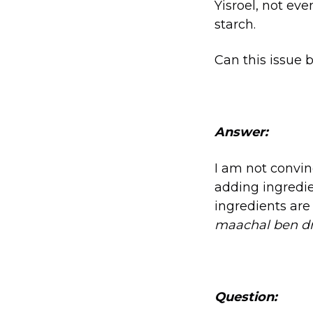
Yisroel, not eve
starch.
Can this issue 
Answer:
I am not convin
adding ingredien
ingredients are
maachal ben dr
Question: