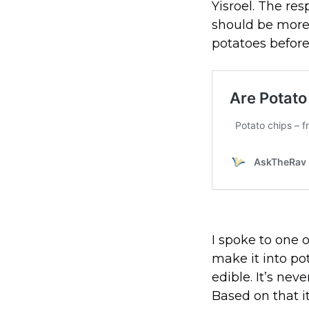
Yisroel. The re
should be more 
potatoes before
I spoke to one
make it into pot
edible. It’s nev
Based on that i