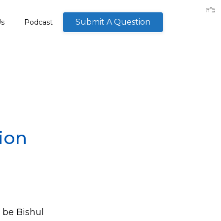
Submit A Question
Us
Podcast
ion
o be Bishul