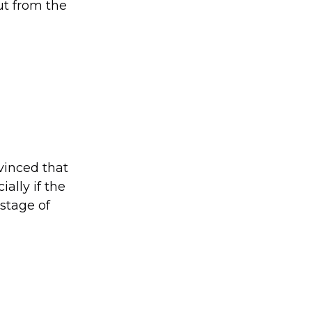
ut from the
vinced that
ially if the
stage of