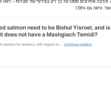
. והרבה אחרונים סמכו על כך רק בצירוף עוד סברות – ראה ש
ד. וראה גם 1384