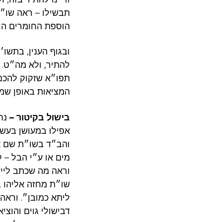
תבשילו – ראה שו״ת
הוספת החומרים הי.
ובגוף הענין, בתשו׳
להתיר, ולא מה״ט.
תפו״א שזקוק להכנות
המציאות באופן שמ.
בישול בקיטור –
נחל
אפילו במעושן בעש,
והב״ד בשו״ת שם ארי
מים או ע״י הבל –).
וראה מה שכתב ליי
שו״ת מחזה אליהו ב,
ליתא כמובן״. וראה
דבישולי גוים והוצ.