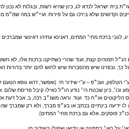
ו״ת בית ישראל לנדא לג, כיון שהיא רשות, ובגלות לא נכון ל
יקים וקדושים שלא בירכו גם על פירות. ועיי״ש במה שמ״מ מ
, לגבי ברכת מחי׳ המתים, דאנינא עתיהו דאינשי שמברכים ע
נ״ל תמוהים קצת, ועוד שהרי כשתיקנו ברכות אלו, לא חשש
 כך, ובפרט שיש מהסברות שיש לחוש להם יותר בדורות האח
 הטלפון, ועכ״פ – ע”י שידור חי. (ואפשר, דהא גופא הטעם למ
 וכו׳, כיון שבטח הי׳ נודע הו״ל כאילו קיבל פריסת שלום. 
 הליקוטים או״ח כד. ועוד. וראה משנ״ב רכה, ב. אבל דעת א
ה לו ידיעה בינתיים בכתב או בע״פ מברך, ולא רק שמברך שהח
כו״כ פוסקים, אלא גם ברכת מחי׳ המתים).
י׳ על ראי׳ בתמונה או וידיאו ואפילו בשידור חי.