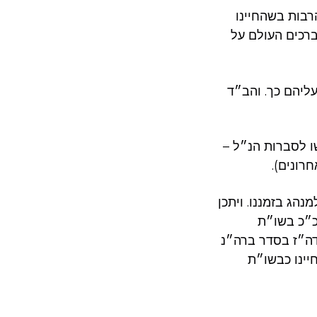
הרבות בשהחיינו
ברכים העולם על
ליהם כך. והב״ד
ו לסברות הנ״ל –
רונים).
נהג בזמננו. ויתכן
וכ״כ בשו״ת
דה״ז בסדר ברה״נ
יינו כבשו״ת