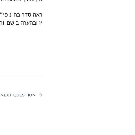
ראה סדר בה”נ פי״ב 
יז ובהערה ב שם. ו
NEXT QUESTION