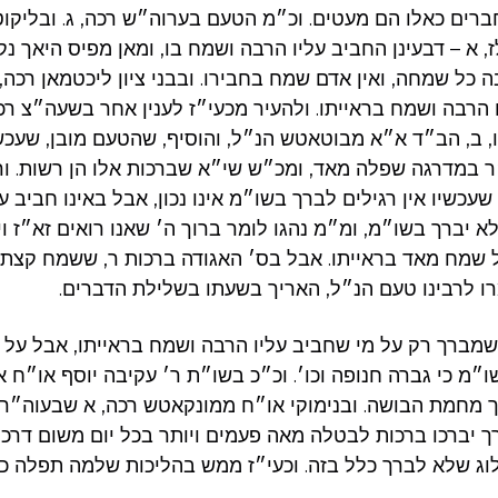
ברים כאלו הם מעטים. וכ״מ הטעם בערוה״ש רכה, ג. ובליקוט
, א – דבעינן החביב עליו הרבה ושמח בו, ומאן מפיס היאך נק
כל שמחה, ואין אדם שמח בחבירו. ובבני ציון ליכטמאן רכה, ג
 הרבה ושמח בראייתו. ולהעיר מכעי״ז לענין אחר בשעה״צ רכה
 ב, הב״ד א״א מבוטאטש הנ״ל, והוסיף, שהטעם מובן, שעכשי
ר במדרגה שפלה מאד, ומכ״ש שי״א שברכות אלו הן רשות. ו
כשיו אין רגילים לברך בשו״מ אינו נכון, אבל באינו חביב על
 יברך בשו״מ, ומ״מ נהגו לומר ברוך ה׳ שאנו רואים זא״ז ויו
שמח מאד בראייתו. אבל בס׳ האגודה ברכות ר, ששמח קצת ב
 לרבינו טעם הנ״ל, האריך בשעתו בשלילת הדברים.
שמברך רק על מי שחביב עליו הרבה ושמח בראייתו, אבל על 
״מ כי גברה חנופה וכו׳. וכ״כ בשו״ת ר׳ עקיבה יוסף או״ח א, 
 מחמת הבושה. ובנימוקי או״ח ממונקאטש רכה, א שבעוה״ר 
 יברכו ברכות לבטלה מאה פעמים ויותר בכל יום משום דרכי 
ג שלא לברך כלל בזה. וכעי״ז ממש בהליכות שלמה תפלה כג,