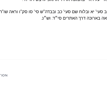
סעי’ יא ובלוח שם סעי’ כב ובבדה”ש סי’ סו סק”ו וראה שו”ת 
ראה בארוכה דרך האתרים סי״ד. וש״נ.
TION