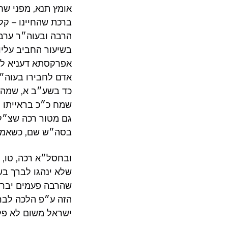
אומץ תנא, מפני שח
ברכת שהחיינו – קלז
הרבה ובעוה״ר ערבה 
בשיעור החביב עליו
אפרקסתא דעניא לו,
אדם לחבירו בעוה״
כד בשע״ב א, שמה שע
שמח כ״כ בראייתו לא
גם מטור רכה שצ״ל 
בסה״ש שם, כשאמרו
ובחסל״א רכה, טו, 
שלא ינהגו לברך בשו
שהרבה פעמים יברך
הזה ע״פ הלכה לברך
ישראל משום לא פלו