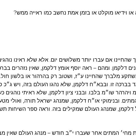
או וידיאו מוקלט או בזמן אמת נחשב כמו ראייה ממש?
ך שהחיינו אם עברו יותר משלושים יום. אלא שלא ראינו נוהגים 
ם דלקמן. ומהם – ראה יוסף אומץ דלקמן, שאין נזהרים בברכה
קע מלברך שהחיינו ע״ז, ושטוב רק בהרהור או בלשון חול. 
 בברכה זו. ובבא״ח דלקמן, שלא נהגו העולם בזה, ויש ג״כ 
 ויהרהר שו״מ בלבו. ובבני ציון דלקמן, שלא ראיתי נוהגים 
מתים. ובנימוקי או״ח דלקמן, שמנהג ישראל תורה, ואולי מטע
כת מחי׳ המתים אחר שעברו י״ב חודש – מנהג העולם שאין מבר