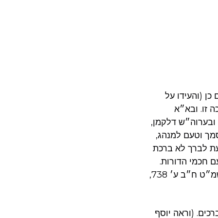
כן (והעידו על
 זו. ובא״א
ובערוה״ש דלקמן,
סמך וטעם למנהג,
כעת לברך לא ברכת
ם חכמי הדורות.
ובשו״ת בית ישראל דלקמן, שמנהג העולם שמקילים בזה. וראה ספר השיחות תשמ״ט ח״ב ע׳ 738,
כים. (וראה יוסף