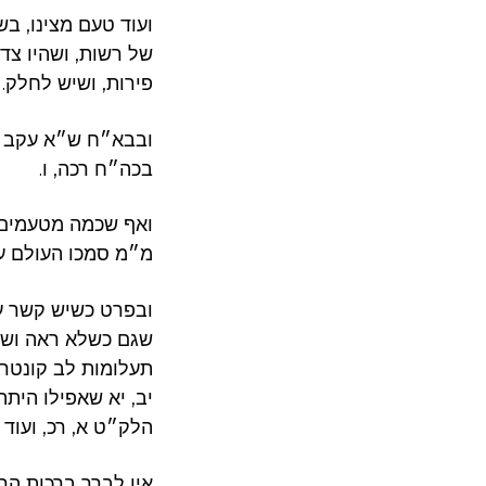
ועוד טעם מצינו, בש
של רשות, ושהיו צד
פירות, ושיש לחלק.
ובבא״ח ש״א עקב יג
בכה״ח רכה, ו.
ואף שכמה מטעמים ה
מ״מ סמכו העולם על
ובפרט כשיש קשר ע”י
שגם כשלא ראה ושמע
תעלומות לב קונטרס
יב, יא שאפילו הית
הלק״ט א, רכ, ועוד 
אין לברך ברכות הרא