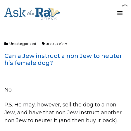
Uncategorized
סירוס
,
אה"ע ה
Can a Jew instruct a non Jew to neuter
his female dog?
No.
P.S. He may, however, sell the dog to a non
Jew, and have that non Jew instruct another
non Jew to neuter it (and then buy it back).