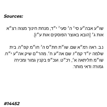
Sources:
שו״ע אבה״ע סי׳ ה׳ סעי׳ י״ד, מנחת חינוך מצוה רצ״א
אות ג׳ [הובא באוצר הפוסקים אות ע״ו].
נ.ב. ראה רמ״א שם. שו״ת חת״ס ה׳ חו״מ קפ״ה. בית
שלמה יו״ד קמ״ז. שם אה״ע ח׳. מהר״ם שיק אה״ע י״ח.
שו״מ תליתאה א׳, רכ״ט. ועכ״פ בקנין גמור ומכירה
גמורה ודאי מותר.
#14452