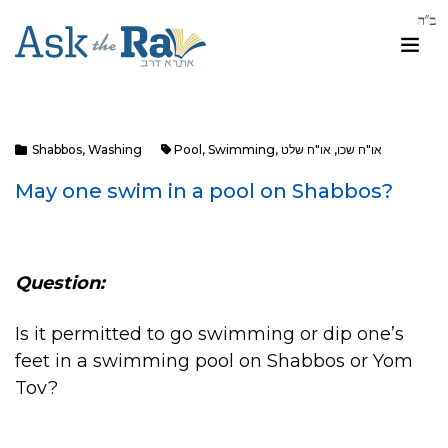
Shabbos
,
Washing
Pool
,
Swimming
,
או"ח שלט
,
או"ח שכו
May one swim in a pool on Shabbos?
Question:
Is it permitted to go swimming or dip one’s
feet in a swimming pool on Shabbos or Yom
Tov?