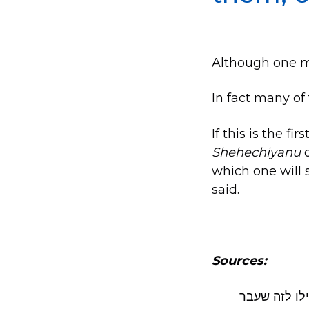
Although one ma
In fact many of
If this is the f
Shehechiyanu
o
which one will
said.
Sources:
“ו לזה שעבר