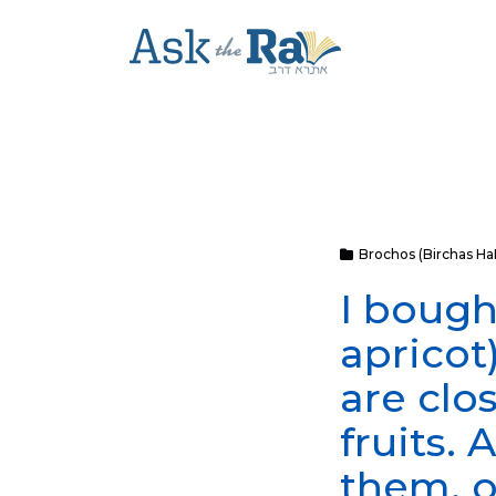
Brochos (Birchas H
I bough
apricot
are clos
fruits.
them, o