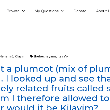
Browse
My Questions
Donate
About 
aNehenin)
,
Kilayim
Shehecheyanu
,
יו"ד רצה
t a plumcot (mix of plu
). I looked up and see th
ely related fruits called
 Am I therefore allowed to
r would it be Kilayim?