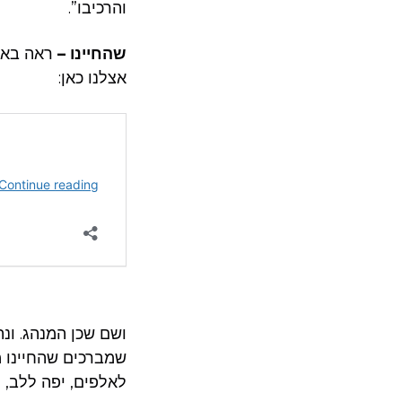
והרכיבו”.
שהחיינו –
ראה באר ה
אצלנו כאן:
ושם שכן המנהג. ונ
שמברכים שהחיינו מ
לאלפים, יפה ללב, .