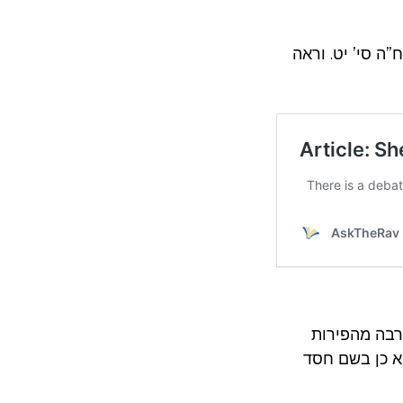
”ה סי’ יט. וראה
הרבה מהפירות
יא כן בשם חסד