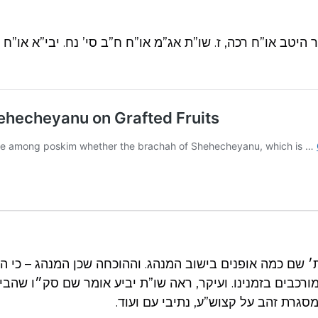
יטב או”ח רכה, ז. שו”ת אג”מ או”ח ח”ב סי’ נח. יבי”א או”ח ח
ת׳ שם כמה אופנים בישוב המנהג. וההוכחה שכן המנהג – כי 
ורכבים בזמנינו. ועיקר, ראה שו”ת יביע אומר שם סק״ו שהב
מסגרת זהב על קצוש”ע, נתיבי עם ועוד