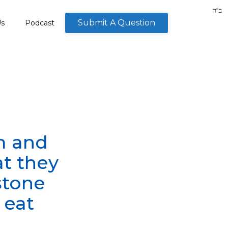
Submit A Question
Us
Podcast
m and
at they
 stone
 eat