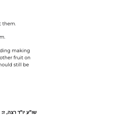
t them.
im.
garding making
other fruit on
ould still be
שו”ע יו”ד רצה, ז:
א