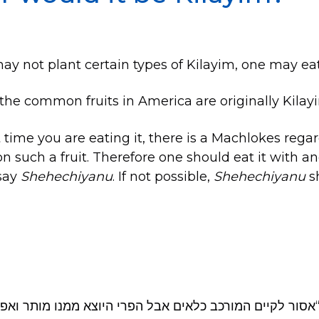
y not plant certain types of Kilayim, one may ea
 the common fruits in America are originally Kilay
irst time you are eating it, there is a Machlokes re
n such a fruit. Therefore one should eat it with an
 say
Shehechiyanu
. If not possible,
Shehechiyanu
sh
סור לקיים המורכב כלאים אבל הפרי היוצא ממנו מותר ואפיל