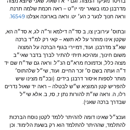
בחיסר מעיקר המצוה. וגם י״א דשאול שאני שיוצא מצוה
מדרבנן כמו בשאר ימי יו״ט – ראה חכמת שלמה תרנח.
וראה חנוך לנער כ הע׳ יט. וראה בארוכה אצלנו
16549
.
ובתוס׳ עירובין צו, ב סד״ה דילמא ור״ה לג, א סד״ה הא,
שקטן אינו מוזהר על לא תשא – קאי רק למ״ד ברכה
שא״צ מדרבנן. ועוד, דמיירי בגוף הברכה על המצוה
משום חינוך, ומהיכא תיתי להתיר לברך בדבר שאי״ב
מצוה כלל, וכדמוכח מרא״ם הנ״ל. וראה גם שד״ח שם יד
ד״ה ועתה בשם ס׳ זכר החיים. ועוד, שי״ל שלהתוס׳
מותר לספות איסור דרבנן בידים. (ובכ״מ מצינו שיש
להפריש קטן המוציא ש״ש לבטלה – ראה יד שאול נדרים
רלו, ה. וראה שו״ת להורות נתן ז, סז, ב. אלא שי״ל
שבדרך ברכה שאני).
ועכצ״ל שאינו דומה לההיתר ללמד לקטן נוסח הברכות
להתלמד, שההיתר להתלמד הוא רק בשעת הלימוד. וכן