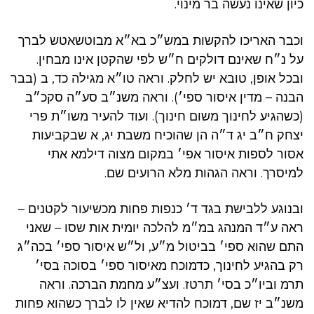
כיון שאינו נעשה בר מינוי.
וכבר האריכו להקשות במש״כ בא״א מבוטשאטש לברך
על נ״ח שאינם דולקים ח״ש לפי שהקטן אינו מבחין.
ובכל אופן, טובא יש לחלק. וראה טו״א מגילה כד, ב (בבר
הבנה – מדין איסור ספי׳). וראה משנ״ב סע״ה סקכ״ב
(כשהגיע לחינוך משום חינוך). ועוד להעיר משו״ת פרי
יצחק ח״ב יג ד״ה הן שהוכיח משבת יג, א שבקביעות
אסור לספות איסור אפי׳ במקום מצוה דילמא אתי
למיסרך. וראה הגהות מלא הרועים שם.
ובנוגע ללבישת בגד ד׳ כנפות פחות מכשיעור לקטנים –
ראה ע״ד המנהג במ״מ להלכה יומית אות שסו – שאני
התם שהוא ספי׳ בביטול מ״ע, ול״ש איסור ספי׳ בכה״ג
רק בהגיע לחינוך, כדמוכח מאיסור ספי׳ בסוכה בסי׳
תרמ וביו״כ בסי׳ תרטז. ועצ״ע מחמת הברכה. וראה
משנ״ב יז שם, דמוכח להדיא שאין לו לברך כשהוא פחות