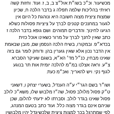
מכשיעור. וכ״כ בשו״ת אול״צ ב, ב, ז. ועוד. וחזות קשה
ראיתי בהליכות שלמה תפלה ג בדבר הלכה ח, שכיון
שמצות ציצית מצוה חשובה היא ונוהגת כל היום אין
לגעור במחנכים קטנים לברך על ציציות פסולות כשלא
הגיעו לחינוך. והדברים תמוהים. ושם גופא בדבר הלכה ז
כתב שאין לחנך לברך על מרור כשאינו אוכל כזית
בכדא״פ. ובמקורו, בשיח הלכה הנסמן שם, מובן שבאמת
אין הדבר נכון אלא שאין גוערין בהן. ודוחק לומר גם בזה
שאינו מבחין, כנ״ל מד׳ הא״א, בשגם שעיקר הסברא
צ״ע. וראה אצלנו במ״מ להלכה יומית אות תר בנוגע
לגוף נקי. ויש להאריך. ואכ״מ כעת.
ושו״ר בשם הגר״י ע״ה הענדל, בשערי יצחק ו, דשאני
ט״ק פסול מלולב פסול, שה״ז מלבוש שלו, משא״כ לולב
פסול שאינו בגדר לולב. וסברתו לא ידעתי להלום, שכן
שניהם אינם בגדר מצוה כלל. ועוד כתב בטעם המנהג,
לפי שמתרגל בכך למצות ציצית שלכשיגדל יהיו מלבושיו