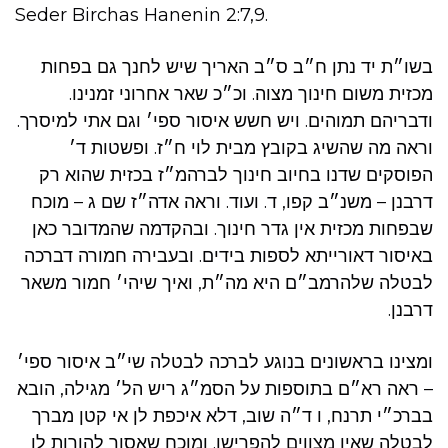
Seder Birchas Hanenin 2:7,9.
בשו״ת יד נתן ח״ב ס״ב האריך שיש לחנך גם בפחות
מכזית משום חינוך מצוה. וכ״כ שאר אחרוני זמנינו.
ודבריהם תמוהים. ויש חשש איסור ספי׳ וגם אתי למיסרך.
וראה מה שהשיג בקובץ מבית לוי ח״ז. ופשטות ד׳
הפוסקים שדנו בחיוב חינוך לברהמ״ז בכזית שהוא רק
דרבנן – משנ״ב קפו, ד. ועוד. וראה אדה״ז שם ג – מוכח
שבפחות מכזית אין גדר חינוך. ובהקדמה שהמדובר כאן
באיסור דאורייתא לספות בידים. ובעבירה חמורה דברכה
לבטלה שלהרמב״ם היא מה״ת, ואיך שיהי׳ חמור משאר
דרבנן.
ומצינו בראשונים בנוגע לברכה לבטלה שי״ב איסור ספי׳
– ראה רא״ם בתוספות על הסמ״ג ריש הל׳ מגילה, הובא
בברכ״י תרנח, ו ד״ה שוב, דלא איכפת לן אי קטן מברך
לבטלה שאין מצווים להפרישו. ומוכח שאסור להורות לו