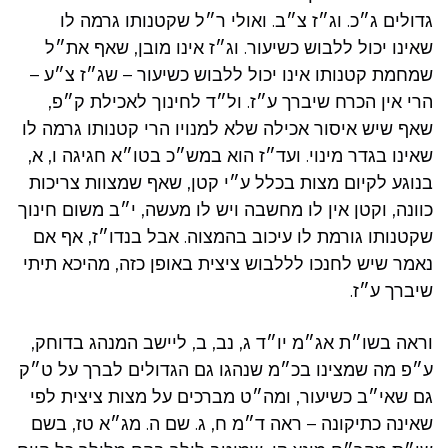
גדולים ג״כ. וג״ז צ״ב. ואולי ר״ל שקטנותו גרמה לו
שאינו יכול ללבוש כשיעור. וג״ז אינו מובן, שאף את״ל
שמחמת קטנותו אינו יכול ללבוש כשיעור – שג״ז צ״ע –
הרי אין הכרח שיברך ע״ז. ול״ד לחינוך לאכילת ק״פ,
שאף שיש איסור אכילה שלא למנויו הרי קטנותו גרמה לו
שאינו בגדר מינוי. ועד״ז הוא במש״כ בטו״א חגיגה ו, א,
בנוגע לקיום מצות בכלל ע״י קטן, שאף שמצוות צריכות
כוונה, וקטן אין לו מחשבה ויש לו מעשה, י״ב משום חינוך
שקטנותו גורמת לו עיכוב בהמצוה. אבל בנדו״ז, אף אם
נאמר שיש לחנכו לללבוש ציצית באופן כזה, מהיכא תיתי
שיברך ע״ז.
וראה בשו״ת אג״מ יו״ד ג, נב, ב, ליישב המנהג בדוחק,
ע״פ מה שמצינו בכ״מ שנהגו גם הגדולים לברך על ט״ק
גם שאי״ב כשיעור, ומה״ט מברכים על מצות ציצית לפי
שאינה כתיקונה – ראה ד״מ ח, ג. שם ה. מג״א טז, בשם