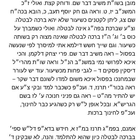
מובן בשו״ת משיב דבר שם. ודוחק קצת. ואולי ז״כ
המשנ״ב יז, ט. וראה גם חק יוסף תעב, כ, הובא בכה״ח
שם צג, ליתן לקטנים כשיעור שלא יהא ברכה לבטלה.
וצ״ע שברכת בפה״ג אינה לבטלה. ואולי כשמברך על
כוס ב׳ וג׳ ה״ז ברכה לבטלה שאינה מצוה רק בשותה
כשיעור. וגם שייך חשש דילמא אתי למיסרך לפי שנעשה
בפסול – ראה משיב דבר שם. פרי יצחק דלקמן. והכי
איכא לפרושי נמי במשנ״ב הנ״ל. וראה שו״ת מהרי״ל
דיסקין פסקים ד – לגבי פחות מכשיעור. עוד יש לעורר
שבמחנכו בפסול איכא משום למדו לשונם דבר שקר –
ראה בכור״י תרנז, ד. ועכ״פ כשכבר למד ובקי צ״ע אם
יש להתיר מה״ט – ראה גם פניני חנוכה ע׳ לז בשם
הגריש״א. ובכל אופן ל״ש רק כשהגיע כבר לחינוך,
ועכ״פ לחינוך ברכות.
אמנם, בפמ״ג תרנז במ״ז א, חידש בדא״פ דל״ש ספי׳
בברכה לבטלה כיון שהוא להתלמד. והנה, לא שבקינן ד׳