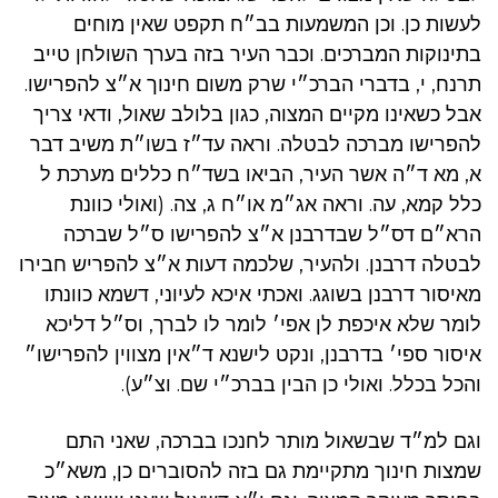
לעשות כן. וכן המשמעות בב״ח תקפט שאין מוחים
בתינוקות המברכים. וכבר העיר בזה בערך השולחן טייב
תרנח, י, בדברי הברכ״י שרק משום חינוך א״צ להפרישו.
אבל כשאינו מקיים המצוה, כגון בלולב שאול, ודאי צריך
להפרישו מברכה לבטלה. וראה עד״ז בשו״ת משיב דבר
א, מא ד״ה אשר העיר, הביאו בשד״ח כללים מערכת ל
כלל קמא, עה. וראה אג״מ או״ח ג, צה. (ואולי כוונת
הרא״ם דס״ל שבדרבנן א״צ להפרישו ס״ל שברכה
לבטלה דרבנן. ולהעיר, שלכמה דעות א״צ להפריש חבירו
מאיסור דרבנן בשוגג. ואכתי איכא לעיוני, דשמא כוונתו
לומר שלא איכפת לן אפי׳ לומר לו לברך, וס״ל דליכא
איסור ספי׳ בדרבנן, ונקט לישנא ד״אין מצווין להפרישו״
והכל בכלל. ואולי כן הבין בברכ״י שם. וצ״ע).
וגם למ״ד שבשאול מותר לחנכו בברכה, שאני התם
שמצות חינוך מתקיימת גם בזה להסוברים כן, משא״כ