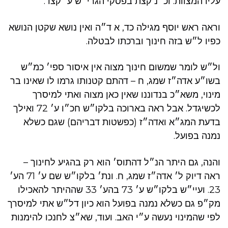
עליו המצוות. וכ״נ קצת בפסקי הגרי״ש ע׳ קצד.
וראה ראש יוסף מגילה כד, א ד״ה ואין נושא שקטן הנושא
כפיו ל״ש בזה חינוך וברכתו לבטלה.
ול״ש לומר שמשום חינוך מצוה אין איסור ספי׳ כמ״ש
בשו״ע אדה״ז שמג, ח – דהתם קטנותו גרמו לו שאינו בר
מינוי, משא״כ בנדוננו שאין כאן מצוה ואתי למיסרך
לכשיגדל. אבל ראה בארוכה בלקו״ש חכ״ו ע׳ 72 ואילך
בדעת המג״א ואדה״ז (כפשטות דבריהם) שגם כשלא
נמנה בפועל.
והנה, גם היתר הנ״ל דהתוס׳ הוא רק בהגיע לחינוך –
ראה דיוק ל׳ אדה״ז שמג, ח. ונת׳ בלקו״ש שם ע׳ 71 הע׳
23. ועיי״ש בלקו״ש ע׳ 73 בהע׳ 33 שההיתר להאכילו
מק״פ גם כשלא נמנה בפועל הוא כיון דל״ש אתי למיסרך
לפי שהמינוי נעשה ע״י האב. ועוד, שא״צ לחנכו להימנות