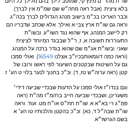
שו״ת מהר״ם מינץ קי, שמוטב לילך בהם מלילך כל היום
בלא ציצית. (אבל ראה מחה״ש שם שמ״מ אין לברך).
וכבר האריכו בכ״מ בישוב מנהג הגדולים לברך בכה״ג.
וראה גם שו״ת ארץ צבי א ואילך. אלא שכתב שדבריו הם
רק ליישב המנהג, אף שהוא נגד השו״ע. ובשו״ת
התעוררות תשובה א, ז, ר״ל שבבגד המיוחד לציצית
שאני. ובשו״ת אג״מ שם שהוא בגדר ברכה על המנהג.
(וראה כמה דוגמאותבכיו״ב אצלנו
16549
). ואולי סמכו
גם על השיטות שבקטנים השיעור לפי ראשו ורובו של
קטן (ראה ערוה״ש טז, ד). וכ״כ בחנוך לנער בלוי ט הע׳ ז.
וגם בנדו״ז אולי סמכו על הדעות שבכדי שביעה דידי׳
משערינן, ושבכדי שביעה חייב ברהמ״ז מה״ת (ראה
פמ״ג רי בא״א א. שו״ת חת״ס או״ח מט. ועוד. וראה
שו״ת שבה״ל ד, כא). וכ״כ בהקטן והלכותיו טו הע׳ א
בשם הגרשז״א.