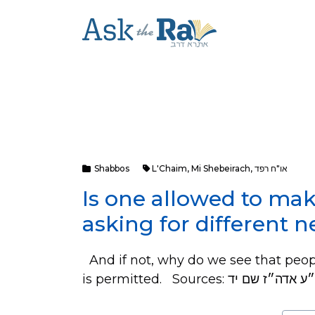
Shabbos
L'Chaim
,
Mi Shebeirach
,
או"ח רפד
Is one allowed to ma
asking for different 
And if not, why do we see that peo