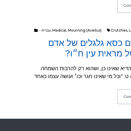
Con
- עברית
,
Medical
,
Mourning (Aveilus)
Crutches
,
ם כסא גלגלים של אדם
 של מראית עין ח״ו
ראוי להימנע, אא״כ במקום צורך, ובאופן שניכר להדיא שאינו כן, ושהוא רק להרבות השמחה.
Con