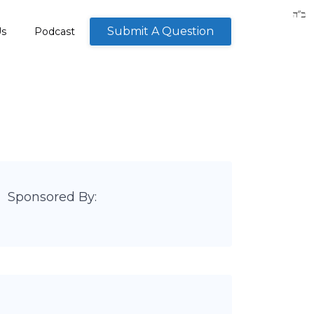
Submit A Question
Us
Podcast
Sponsored By: