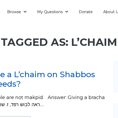
Browse
My Questions
Donate
About 
TAGGED AS: L’CHAIM
ke a L’chaim on Shabbos
needs?
ple are not makpid. Answer: Giving a bracha
is permitted. Sources: ראה לבוש רפד, ז. שו״ע אדה״ז שם יד.…