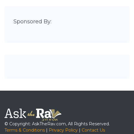
Sponsored By:
© Copyright: AskTheRav.com, All Rights Reserved.
Terms & Conditions
|
Privacy Policy
|
Contact Us