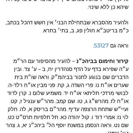
שיהא כן ללא שינוי.
ולהעיר מהסברא שבתחילת הבני׳ אין חשש דהכל בכתב,
כ״מ בריטב״א חולין פג, ב, בתי׳ בתרא.
וראה גם
53127
.
קירור וחימום בביהכ״נ
– להעיר מהסיפור עם הר״מ
ע״ה שפירא בדף על הדף סנהדרין יח, ב – ע׳ צד. ובין
הדברים שם בנוגע לתנור בביהמ״ק. וראה שו״ת בית
שערים או״ח נו. פרי השדה ג, קח. פני מבין או״ח רלד-ה.
לבושי מרדכי תליתאי או״ח יד. משמיע שלום נ. קרן לדוד
או״ח לז. מהרש״ג ג, טו. שם קמב. מהר״ש ענגיל ז, קט.
ועיי״ש שתחת הרצפה עדיף. מהר״ם בריסק א, לה. חלק
לוי נז. אמרי דוד ו. קול יהודה כא. תל תלפיות תרס״ט כט.
שם נט. וראה הנסמן במשנת יוסף הל׳ ביהכ״נ יא, ג. צהר