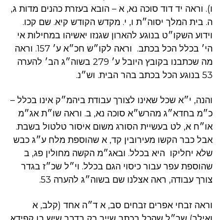
ו). וראה יד דוד סוכה נא, א – הובא בעזרת כהנים מדות ג,
ה. בית המלך יסוה״ת ו, י. מקדש הקודש קיא. שם קכו.
וידוע השקו״ט בנוגע להארון שגנזו יאשיהו במחילות אי
הי׳ בכלל הכל בכתב. וראה לקו״ש חכ״א ע׳ 157. וראה
מה שכתבנו בקובץ היובל ע׳ 279 בשוה״ג הב׳ להערה
53 בנוגע הכל בכתב בהר הבית. וש״נ.
והנה, י״א שכל שאינו לצורך עבודת ביהמ״ק אינו בכלל –
כ״מ בחדא״ג מהרש״א סוכה נא, ב. וראה שו״ת אג״מ
או״ח א, לט בעשיית הסורג משום איסור טלטול בשבת.
אבל כבר הקשו מעירובין קד, א שהוספת מלח ע״ג כבש
שלא יחליקו היא בכלל. ובאג״מ הקשה מחולין פג, ב
שהוספת עפר עבור כיסוי הגם בכלל. וי״ל שכ״ז בגדר
צורך עבודה, ראה אצלנו שם בשוה״ג להערה 53.
וראה זבחי אפרים זבחים סב, א ד״ה אחד (קלב, א
ואילך) שר״ל שהכל בכתב שייך רק בדבר שיש בו קפידא