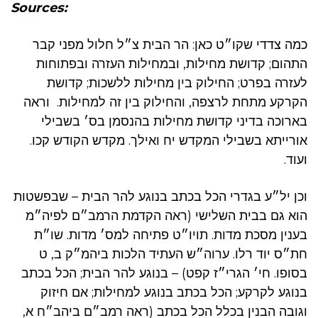
Sources:
כמה צדדי שקו״ט כאן: הר הבית צ״ל חלול מפני קבר
התהום; קדושת מחילות, ובמחילות העזרה ובפתוחות
לעזרה בפרט; החילוק בין מחילות ללשכות; קדושת
הקרקע מתחת לרצפה, והחילוק בין זה למחילות. וראה
בארוכה בדיני קדושת מחילות בהנסמן בס׳ בשבילי
אורייתא בשבילי המקדש יח ואילך. מקדש הקודש קכו.
ועוד.
וכן יל״ע בגדרי הכל בכתב בנוגע להר הבית – שבפשטות
הוא גם בבית השלישי (ראה הקדמת הרמב״ם לפיה״מ
בענין מסכת מדות. תויו״ט פתיחה למס׳ מדות. שו״ת
חת״ס יוד רלו. ערוה״ש העתיד הלכות ביהמ״ק ב, ט
בסופו. חי׳ הגרי״ז קפט) – בנוגע להר הבית; הכל בכתב
בנוגע לקרקע; הכל בכתב בנוגע למחילות; אם חיזוק
וגובה הבנין בכלל הכל בכתב (ראה רמב״ם ביהב״ח א,