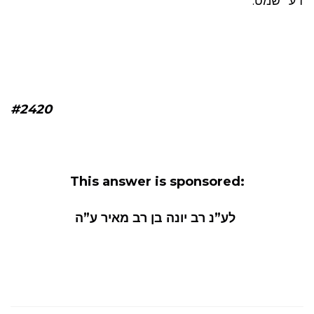
ז ע׳ שמט.
#2420
This answer is sponsored:
לע”נ רב יונה בן רב מאיר ע”ה