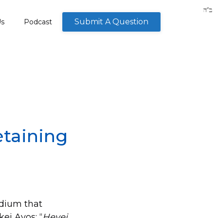
Submit A Question
Us
Podcast
etaining
dium that
ei Avos: “
Hevei