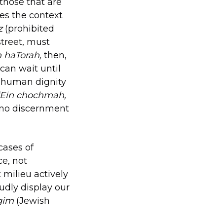
those that are
es the context
z
(prohibited
street, must
 haTorah,
then,
t can wait until
f human dignity
“Ein chochmah,
 no discernment
cases of
ce, not
 milieu actively
udly display our
gim
(Jewish