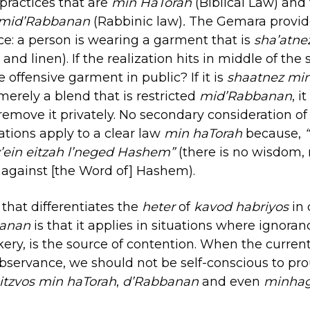
practices that are
min HaTorah
(Biblical Law) and 
mid’Rabbanan
(Rabbinic law)
.
The Gemara provid
nce: a person is wearing a garment that is
sha’atne
and linen). If the realization hits in middle of the 
 offensive garment in public? If it is
shaatnez min
 merely a blend that is restricted
mid’Rabbanan
, i
remove it privately. No secondary consideration o
ations apply to a clear law
min haTorah
because,
v’ein eitzah l’neged Hashem”
(there is no wisdom,
against [the Word of] Hashem).
 that differentiates the
heter
of
kavod habriyos
in 
banan
is that it applies in situations where ignoran
ery, is the source of contention. When the current
bservance, we should not be self-conscious to pro
tzvos min haTorah
,
d’Rabbanan
and even
minha