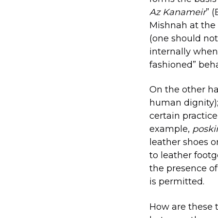
Az
Kanameir
” 
Mishnah at the 
(one should not
internally when
fashioned” beha
On the other ha
human dignity)
certain practice
example,
posk
leather shoes on
to leather foot
the presence of
is permitted.
How are these t