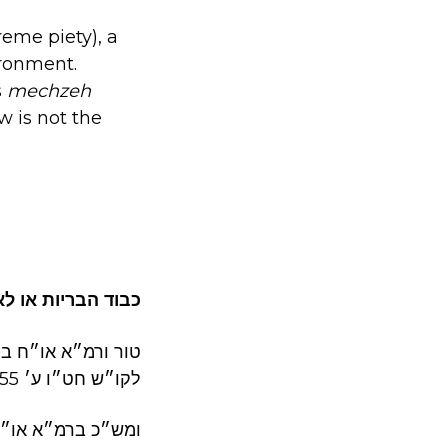
reme piety), a
ironment.
s
mechzeh
w is not the
כבוד הבריות או ?
טור ורמ״א או״ח בת
לקו״ש חט״ו ע׳ 255]. ומקרא מפורש הוא (תהילים קיט, ד): ואדברה בעדותיך וכו׳ ולא אבוש.
ומש״כ ברמ״א או״ח