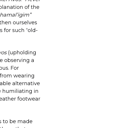
planation of the
 hamal’igim”
gthen ourselves
 for such “old-
yos
(upholding
se observing a
ous. For
n from wearing
lable alternative
e humiliating in
leather footwear
ds to be made