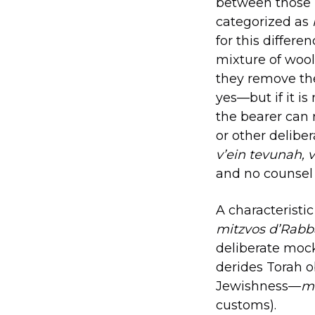
between those 
categorized as
for this differe
mixture of wool 
they remove the
yes—but if it is
the bearer can 
or other deliber
v’ein tevunah, 
and no counsel 
A characteristic
mitzvos d’Rab
deliberate mock
derides Torah o
Jewishness—
mi
customs).