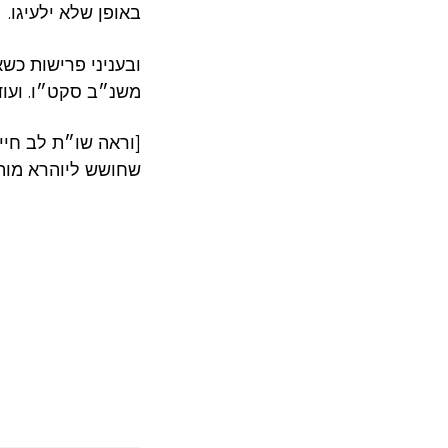
באופן שלא ילעיגו.
ובעניני פרישות כ.
משנ״ב סקט״ו. ועו.
וראה שו״ת לב חיי
שחושש ליוהרא מו].