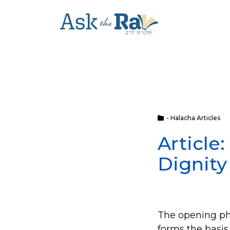
- Halacha Articles
Article
Dignity
The opening phr
forms the basis