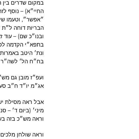
במקום שדרים בין ה
החיי״א) – נוסף לז
״אפשר״, וטעמו שי״
הבריות דוחה ל״ת ש
ובנו״כ שם) – עוד ז
בתפא״י הקדמה לס׳.
ונת׳ היטב באמרות 
בח״ח הל׳ לשה״ר .
ועפ״ז מובן גם מש״
אג״מ יו״ד ח״ב סע.
אבל ראה מסילת ישר
מיני׳ (ביום ד׳ ).
וראה מש״כ בזה ב.
וראה שולחן מלכים 