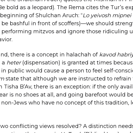
(Be bold as a leopard). The Rema cites the Tur’s ex
beginning of Shulchan Aruch: “
Lo yeivosh mipnei
 be bashful in front of scoffers)—we should stren
 performing mitzvos and ignore those ridiculing us
vior.
nd, there is a concept in halachah of
kavod habri
; a
heter
(dispensation) is granted at times becau
 in public would cause a person to feel self-consci
im
state that although we are instructed to refrai
 Tisha B’Av, there is an exception: if the only avai
gear is no shoes at all, and going barefoot would b
 non-Jews who have no concept of this tradition, 
wo conflicting views resolved? A distinction nee