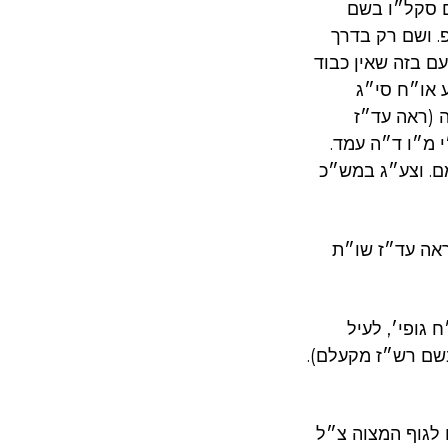
ם סקל״ו בשם
פ. ושם רק בדרך
ם בזה שאין כבוד
 או״ח סי״ג
ה (ראה עד״ז
י מ״ו ד״ה עמד
ם. וצע״ג במש״כ
ראה עד״ז שו״ת
גופי׳, לעיל
, בשם רש״ז מקעלם
 לגוף המצוה צ״ל