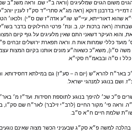
גוים משום הגוים שמלעיגים (וראה ב״י שם. וראה משנ״ב ש
ה דמיירי בדרבנן דוקא (ראה מג״א סתרי״ד סק״ז לענין יוהכ״
א שהוא דאורייתא, עיי״ש. שו״ע אדה״ז שם ס״י). ולכאו׳ הטע
בתורה (ראה ברכות יט, ב. ונת׳ פרטי החילוקים בדבר בשו״ע
את, והוא העיקר דשאני התם שאין מלעיגים על גוף קיום המצו
 מועד כללי שמחות אות ח. וראה תפארת ירושלים זבחים פ״
משה ס״ו), משא״כ כשאוה״ע מונים אותנו בקיום המצות עצמ
כלל ו ס״ה ובבאמ״ח סקי״א
כ באר״ח להרא״ש (יום ה – סע״ז) גם במילתא דחסידותא. ו
״ז. ושם בנוגע למנהגי ישראל
ים פ״כ שכ׳ להיפך בנוגע לתוספת חסידות. ועד״ז מ׳ באר״ח 
– סנ״ה. וראה פי׳ מקור החיים (לרב״י זילבר) לאר״ח שם סק״ו
שו״ת שלמת חיים ח״א ס״ב
בהלכה למשה פ״א סק״ג שבעניני הכשר מצוה שאינם נוגעים