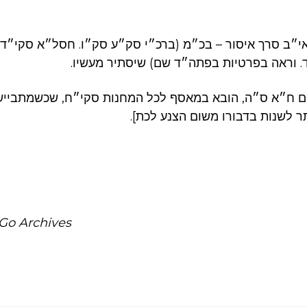
שאי״ב סרך איסור – בכ״מ (ברכ״י סק״ע סק״ו. חסל״א סקי״
ד. וראה בפרטיות בפתה״ד שם) שיסתיר מעשיו
ם ח״א ס״ה, הובא במאסף לכל המחנות סקי״ח, שכשמתבייש 
תר לשנות בדבורו משום הצנע לכת
Go Archives