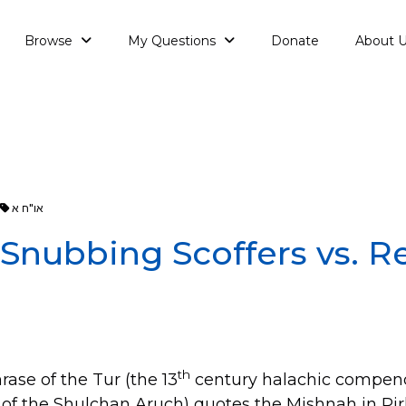
Browse
My Questions
Donate
About 
או"ח א
: Snubbing Scoffers vs. R
th
ase of the Tur (the 13
century halachic compen
 of the Shulchan Aruch) quotes the Mishnah in Pirk