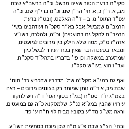
סקי״ח בדעת הטור שאינו מבשל. וכ״ה ברשב״א שבת
מב, א. ר״ן כ, א. חי׳ הר״ן שם. וכ״מ ברי״ף שם. וכ״ה
עפ״ד התוס׳ מ, ב – ד״ה האלפס. (ובט״ז בדעת
הרמב״ם שמבשל. אבל בא״ר סקכ״ח ועודהבינו בשי׳
הרמב״ם להקל גם במועטים). וכ״ה, ולהלכה, בשו״ע
אדה״ז ס״כ, ממה שלא חילק בין מרובים למועטים,
ומבאר בטעם הדבר שאין בכח העירוי לבשל כיון
שמתערב במשקה. וכן פי׳ בדבריו בתהל״ד סקכ״ח.
ועד״ז הוא בעו״ש סקל״ו.
ואף גם במג״א סקל״ה שמ׳ מדבריו שהכריע כד׳ תוס׳
שבת מב, א ד״ה נותן שמותר רק בצוננים מרובים – ראה
בפמ״ג יו״ד סס״ח (במ״ז בסוף הסי׳ ד״ה ויש לחקור
עירוי) שהבין במג״א כנ״ל, שלמסקנא כ״ה גם במועטים.
וראה מש״כ מד״ע בקובץ מבית לוי ח״ח ע׳ פד.
ובחי׳ הצ״צ שבת פ״ג מ״ה שכן מוכח בסתימת השו״ע.