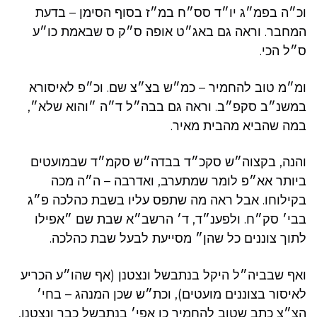
וכ״ה בפמ״ג יו״ד סס״ח במ״ז בסוף הסימן – בדעת
המחבר. וראה גם באג״ט אופה ס״ק ס שבאמת כו״ע
ס״ל הכי.
ומ״מ טוב להחמיר – כמ״ש בצ״צ שם. וכ״פ לאיסורא
במשנ״ב סקפ״ב. וראה גם בבה״ל ד״ה ״והוא שלא״,
במה שהביא מהבית מאיר.
והנה, בקצוה״ש סקכ״ד בבדה״ש סקמ״ד שבמועטים
ביותר אא״פ לומר שמתערב, ואדרבה – ה״ה מכה
בקילוחו. אבל ראה מה שתפס עליו בשבת כהלכה פ״ג
בבי׳ סק״ח. ולפענ״ד, ד׳ הרשב״א שבת שם ״אפילו
לתוך צוננים כל שהן״ מסייעת לבעל שבת כהלכה.
ואף שבביה״ל היקל בנתבשל ונצטנן (אף שהו״ע הכריע
לאיסור בצוננים מועטים), וכת״ש שכן המנהג – בחי׳
הצ״צ כתב שטוב להחמיר כן אפי׳ בנתבשל כבר ונצטנן,