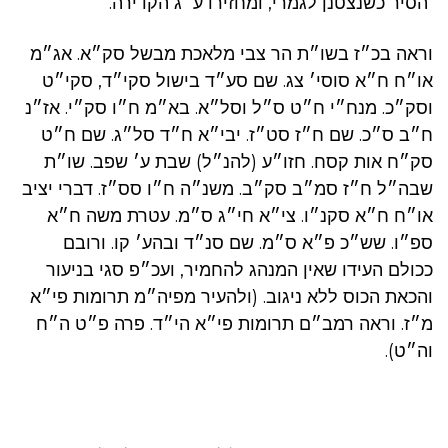
הסיר כשנצטנן לגמרי, ומחזירו ע״ג הקדירה.
וראה בכ״ז בשו״ת הר צבי מלאכת מבשל סק״א. אג״מ
או״ח ח״א סוסי׳ צג. שם סע״ד בישול סקי״ד, סקי״ט
וסק״כ. מנח״י ח״ט ס״ל וסל״א. בא״מ ח״ו סק״י. אז״נ
ח״ב ס״כ. שם ח״ז סט״ז. יבי״א ח״ד סל״ג. שם ח״ט
סק״ח אות קסח. חזו״ע (להנ״ל) שבת ע׳ שפב. שו״ת
שבה״ל ח״ז סמ״ב סק״ב. משנ״ה ח״ו סס״ז. דברי יציב
או״ח ח״א סקנ״ו. צי״א חי״ג ס״מ. עטרת משה ח״א
ספ״ו. שש״כ פ״א ס״מ. שם סנ״ד ובהע׳ קו. ורובם
ככולם העידו שאין המנהג להחמיר, ועכ״פ סגי בניעור
והכאת הכוס ללא ניגוב. (ולהעיר מפיה״מ תרומות פי״א
מ״ז. וראה רמב״ם תרומות פי״א הי״ד. פרה פ״ט ה״ח
וה״ט).