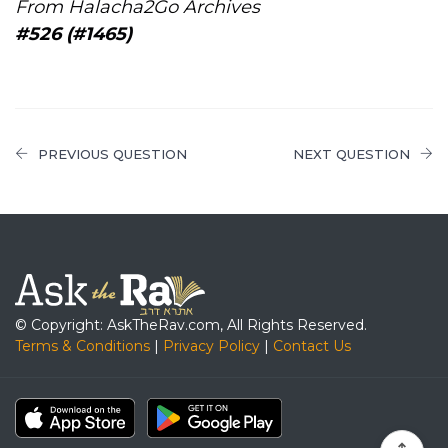
From Halacha2Go Archives
#526 (#1465)
PREVIOUS QUESTION
NEXT QUESTION
© Copyright: AskTheRav.com, All Rights Reserved.
Terms & Conditions
|
Privacy Policy
|
Contact Us