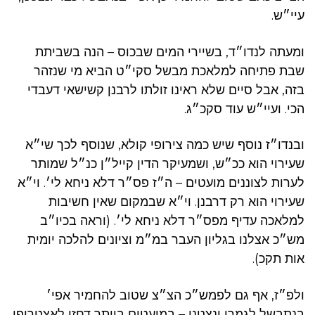
עיי״ש.
ומעתה לנדו״ד, בשיירי המים שבכוס – הנה בשביתת
שבת פתיחה למלאכת מבשל סקי״ט הביא מי שנזהר
בזה, אבל סיים שלא ראינו זולתו לרבנן קשישאי דעבדי
הכי. ועיי״ש עוד סקכ״ג.
ובנדו״ז נוסף שיש כמה צירופי קולא, שנוסף לכך שי״א
שעירוי הוא ככ״ש, ושמעיקר הדין קייל״ן כנ״ל שמותר
לערות לצוננים מועטים – ה״ז פס״ר דלא ניחא לי׳. וי״א
שעירוי הוא רק דרבנן. וי״א שבמקום שאין חשיבות
למלאכה עדיף מפס״ר דלא ניחא לי׳. (וראה בכיו״ב
מש״כ אצלנו בגליון העבר במ״מ וציונים להלכה יומית
אות תקכ).
ולפ״ז, אף גם לפמש״כ הצ״צ שטוב להחמיר אפי׳
בנתבשל לגמרי ונצטנן – במועטים ביותר דחזי לאצטרופי