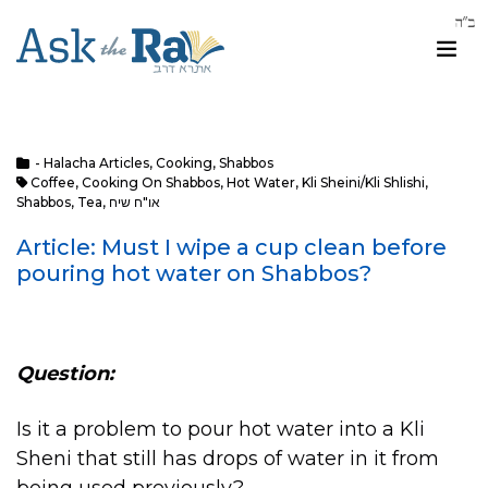
- Halacha Articles
,
Cooking
,
Shabbos
Coffee
,
Cooking On Shabbos
,
Hot Water
,
Kli Sheini/kli Shlishi
,
או"ח שיח
,
Tea
,
Shabbos
Article: Must I wipe a cup clean before
pouring hot water on Shabbos?
Question:
Is it a problem to pour hot water into a Kli
Sheni that still has drops of water in it from