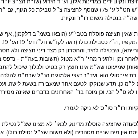
ת ונקיון ידים במדינות אלו), וע״ד הידוע (שו״ת הצ״צ יו״ד
ועוד. – נסמנו בלקו״ש חט״ל ע׳ 75) שנוסף לחציצה צ״ל טבילת כל הגוף,
שה״ה בנטילה משום רו״ר ונקיות.
 שאין חציצה פוסלת בטבי״ע (הובאו בשמ״ב דלקמן), אף שצ
ועכצ״ל 
יתא), שבטילה להיד, והחסרון רק מצד דיני חציצה ולא חסרו
אחר זמן: ולהעיר מחי׳ ר״א מטול (תשובות בעה״ת – נדפס ב
אות) שמיעוטו שא״מ אינו חוצץ רק בטיט ולכלוך שיכול להתב
ת איבטולי הוא. ועד״ז בעצי אלמוגים הנ״ל שבמ״מ להלכה י
 ל״מ כן, תדע שנזקקו לטעם אחר שמעבירה בשעת לישה. ועכ
לא ס״ל הכי. וכן מוכח בד׳ האחרונים בדברים שאינה מסירה
קיות ורו״ר סו״ס לא ניקה לגמרי.
סעודה שחציצה פוסלת מדינא, לכאו׳ לא מצינו שצ״ל נטילת כ
סם אין מים שניים מטהרים (ולא משום שצ״ל נטילת כולו). אב