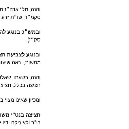
והנה, מל׳ אדה״ז מ
סקמ״ד. שו״ת זרע 
ובמש״כ בנוגע ל
סק״ז).
ובנוגע לצביעת הצ
ממשות, ראה שיעור
והנה, בשעתו, שאלו
חציצה בכלל, חציצה 
ומכיון שאינו מצוי 
חציצה בנט”י משום
רו”ר ולא ניקה ידי