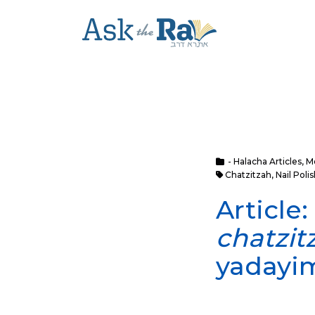
- Halacha Articles
,
M
Chatzitzah
,
Nail Poli
Article
chatzit
yadayi