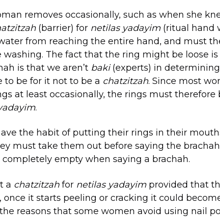
woman removes occasionally, such as when she kne
atzitzah
(barrier) for
netilas yadayim
(ritual hand 
 water from reaching the entire hand, and must th
washing. The fact that the ring might be loose is
hah is that we aren’t
baki
(experts) in determining
to be for it not to be a
chatzitzah
. Since most w
ngs at least occasionally, the rings must therefor
 yadayim
.
 the habit of putting their rings in their mouth
hey must take them out before saying the brachah
completely empty when saying a brachah.
ot a
chatzitzah
for
netilas yadayim
provided that the
, once it starts peeling or cracking it could becom
 the reasons that some women avoid using nail pol