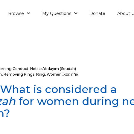
Browse
My Questions
Donate
About 
orning Conduct
,
Netilas Yodayim (Seudah)
או"ח קסא
,
Women
,
Ring
,
Removing Rings
,
sh
: What is considered a
zah
for women during ne
m?