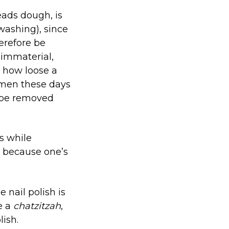
ads dough, is
washing), since
erefore be
 immaterial,
 how loose a
omen these days
e be removed
s while
 because one’s
 nail polish is
e a
chatzitzah
,
ish.