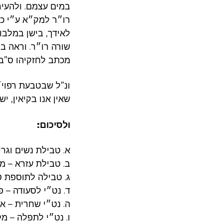
במים עצמם. ולהעיר
רו״ר למק״א ע״י כיס
לאידך, בישן במלבו
שורה רו״ר. וראה ב
מכתב לחזקיהו ס”ב.
ונ”ל שבטבעת רפוי׳
שאין אנו בקיאין, 
ולסיכום:
א. טבילת נשים וגרי
ב. טבילת עזרא – מ
ג. טבילה לתוספת ט
ד. נט״י לסעודה – פ
ה. נט״י שחרית – א
ו. נט״י לתפלה – מק