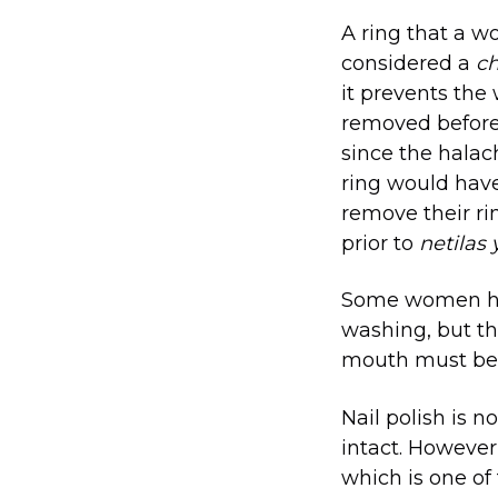
A ring that a 
considered a
ch
it prevents the
removed before 
since the halac
ring would have 
remove their ri
prior to
netilas
Some women have
washing, but t
mouth must be 
Nail polish is n
intact. However
which is one of