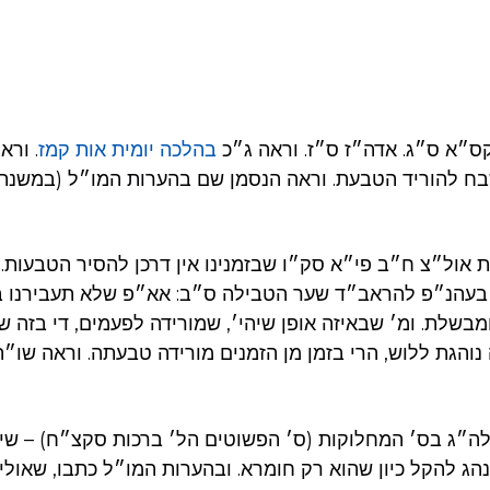
ס״א ס״ג. אדה״ז ס״ז. וראה ג״כ
בהלכה יומית אות קמז
. ורא
ח להוריד הטבעת. וראה הנסמן שם בהערות המו״ל (במשנת 
אול״צ ח״ב פי״א סק״ו שבזמנינו אין דרכן להסיר הטבעות.
׳ בעהנ״פ להראב״ד שער הטבילה ס״ב: אא״פ שלא תעבירנו 
בשלת. ומ׳ שבאיזה אופן שיהי׳, שמורידה לפעמים, די בזה ש
 נוהגת ללוש, הרי בזמן מן הזמנים מורידה טבעתה. וראה שו״
ה״ג בס׳ המחלוקות (ס׳ הפשוטים הל׳ ברכות סקצ״ח) – שי
 להקל כיון שהוא רק חומרא. ובהערות המו״ל כתבו, שאולי כו