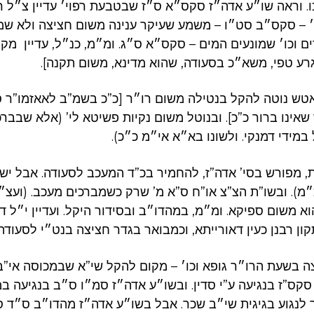
. וראה שו״ע אדה״ז סקס״א ס״ז שבטבעת רפוי׳ עדיין צ״ל 
 – סקס״ב סט״ו – משמע שעיקר ענינה משום חציצה ולא שמו
ים וכו׳ שמונעים המים – סקס״א ס״ג. ומ״מ, כנ״ל, עדיין מק
גרע טפי, משא״כ בסעודה, שהוא מדינא, משום תקנה].
טש נוטה להקל בנטילה משום רו״ר [כ”כ בשמ”ב לאאזמו”ר ס
ד שאינו ברור כ”כ]. ובנוטל משום נקיות פשיטא לי’ (אלא שבב
במידי דמנקי. ולשונו בא״א אי״מ כ״כ).
, מפורש בסי’ אדה”ז, להחמיר בכ”ד המעכב לסעודה. אבל יש 
מ). ובשו”ת הצ”צ או”ח ס”א מ’ שרק כשמברכים מעכב. (ועצ
א משום ספיקא. ומ״מ, במהדו״ב ובסידור היקל. ועדיין י״ל ד
קון רבנן כעין דאורייתא, וכמבואר בגדר חציצה בנט״י לסעודה)
 בשעת הרו״ר גופא וכו׳ – מקום להקל שי”א שבמכוסה אי”ב
קס”ז בנגיעה ע”י סדין. ובשו״ע אדה״ז סמ״ו ס״ב בנגיעה במ
 לנגוע בגיגית שי״ב שכר. אבל בשו״ע אדה״ז מהדו״ב ס״ד ס