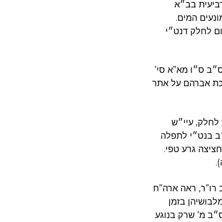
רביעית בב״א
נעים המים.
ום לחלק דנט״י
״ב ס״ו מא”א סי’
רכת אברהם על אתר
לחלק, עיי״ש
״ב בנט״י לתפלה
חציצה גרע טפי.
.
 רו”ר, ראה ארה”ח
לבושיהן בזמן
״ב מ’ שרק בנוגע