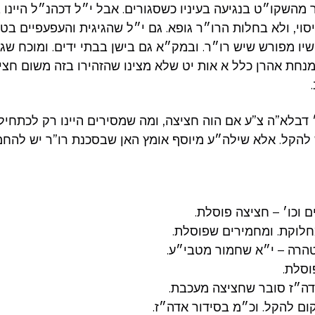
 מהשקו״ט בנגיעה בעיניו כשסגורים. אבל י״ל דכהנ״ל היינ
וי, ולא בחלות הרו״ר גופא. גם י״ל שהגיגית והעפעפיים בטל
שיו מפורש שיש רו״ר. ובמק״א גם בישן בבתי ידים. ומוכח ש
מנחת אהרן כלל א אות יט שלא מצינו שהזהירו בזה משום חצי
 דבלא”ה צ”ע אם הוה חציצה, ומה שמסירים היינו רק לכתח
יש להקל. אלא שילה״ע מיוסף אומץ האן שבסכנת רו”ר יש להחמ
ם וכו׳ – חציצה פוסלת.
חלוקת. ומחמירים שפוסלת.
הרה – י״א שחמור מטבי״ע.
וסלת.
דה״ז סובר שחציצה מעכבת.
ום להקל. וכ״מ בסידור אדה״ז.