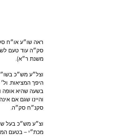
ראה שו״ע או״ח סק
סק״ה עוד טעם לשב
משנת ר״א).
וצל״ע מש״כ בשו״ת 
היפך המציאות. ול
בשעה שהיא אופה ומ
והיינו שגם אם אינה
סקנ״ח סק״ה.
וצ״ע מש״כ בעל של
מכת״י – בטעם המנהג