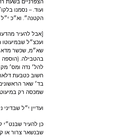
הצפרניים בשעת רחיצ
הקטנה״. וא״כ י״ל 
[אבל להעיר מהדעות
שא״מ, שכשר מדאורי
בהטבילה. (הוספה ל
להל׳ נדה ומס׳ מקו
חשוב כטבעת דלאו ב
בד׳ שאר הראשונים
שמכסה רק במיעוטו 
ועדיין י״ל שבדיני נ
כן להעיר שבנט״י ל
שבנשאר צרור או קי