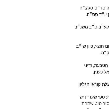
אה סד״ט סקצ״ח
יו״ד סס״ה.
קע״ב ס״ב משנ״ב
חוצץ, כיון שי״ב
״ה.
הטבעת, ודיני
 כענין.
ת קוראי הגליון:
 טפי שעדיין יש
הסיר טיט שתחת