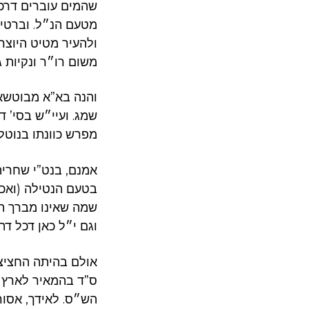
שהמים עוברים דרכו
מטעם הנ״ל. וברטי׳
ולהעיר מטיט היוצר
משום רו״ר ונקיות 
והנה בא”א מבוטשא
שמג. ועיי״ש בסי’ 
מפרש כוונתו בנוטל 
אמנם, בנט”י שחרית
בטעם הנטילה (ואכ״
שמה שאינו מברך הו
וגם י״ל כאן דכל דת
אולם בהיתה החציצה
ס”ד בהמאיר לארץ ס
הש״ס. לאידך, אסור