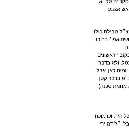
 סקנ״ח סק״א.
 גם ״ראש אצבע
״ל טבילת כולו.
שבמיעוטו המקפיד, ה״ז כטבילת כולו (ראה לקו״ש חל״ח ע׳ 19 הע׳ 19. ושם אפי׳ ברובו
ן
קובץ ראשונים
טל, ולא בדבר
ומית כאן. אבל
״פ בדבר קטן
 מחמת סכנה).
ל היד, וכדמוכח
ל י״ל דמיירי