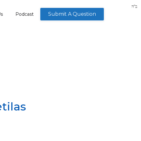
Submit A Question
Us
Podcast
tilas