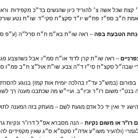
׳ קצת שכל אשה צ׳ להוריד כיון שהנשים בד״כ מקפידות. ור
אמת ח״ב ספ״ז. פת״ש יו״ד סקצ״ח סקי״ד. שו״ת נטע שורק 
הנחת הטבעת בפה
– ראה שו״ת בא״מ ח״ח סרל״ה (ע״פ ס
פרניים
– ראה שו״ת קרן לדוד או״ח סמ״ו. אבל כשהצבע פגום 
י שבה״ל סקצ״ח סי״ז ד״ה צבע. שו״ת אול״צ ח״ב פמ״ו סק
 בפורום (במש״כ עד״ז בהלכה יומית אות קמז) בנוגע להסרת 
בנט״י משום רו״ר וכיו״ב. ועיי״ש מה שכתבנו מענה רך לשואל
בהישג יד ואין יד כל אדם מגעת לשם – מועתק בזה המענה לתועל
 רו”ר או משום נקיות
– הנה מסברא אפ״ל דרו”ר ונקיות גרע
ו לגמרי (ולהעיר משו״ע אדה״ז סקס״א ס״ג שאין מקפידים ל