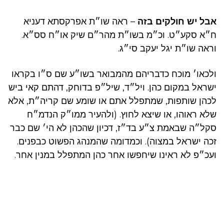
אבל יש חולקים בזה
– ראה שו״ת אפרקסתא דעניא
ח״א סקע״ט. וכ״מ בשו״ת מהר״ם שיק או״ח סס״א.
וראה שו״ת יגל יעקב סי״ג.
ולכאו׳ מוכח כדבריהם מהמבואר בשו״ע שם ס״ו בקראו
ישראל במקום כהן. ויל״ד, שיל״פ בדוחק, דהתם קאי ביש
לכהן שותפות, שמתפלל אתם או שומע שם קריה״ת, אלא
שלא ראוהו, או שיצא לחוץ. (ולהעיר ממו״ק הנדמ״ח
סקל״ה שבאמת צ״ע בד״ז, דכיון שהכהן לא הי׳ שם כבר
זכה ישראל במצוה). וכמדומה שהמנהג הפשוט כבפנים.
ועכ״פ לא ראינו שיחפשו אחר כהן המתפלל במנין אחר.