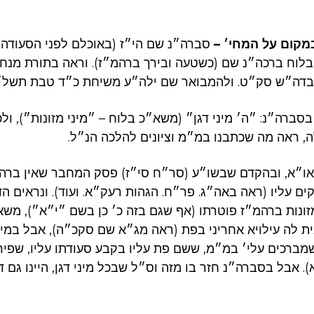
מקום על המחי׳ –
סברה״נ שם הי״ז (באוכלם לפני הסעודה 
בלוח ברכה״נ שם (כשטעה ובירך ברהמ״ז). וראה בתורת מנ
בדה״ש סק״ט. ולהמבואר שם ילה״ע משיחת כ״ד טבת תשל״
בסברה״נ: ״ה׳ מיני דגן״ (משא״כ בלוח – ״מיני מזונות״), ול
ה, ראה מה שכתבנו במ״מ וציונים להלכה הנ״ל.
ו״א, ובהקדם שבשו״ע (סר״ח סי״ז) פסק המחבר שאין ברהמ
ים עליו (ראה באה״ג. פר״ח. הגהות רעק״א. ועוד). ונראים ה
זונות ברהמ״ז פוטרתו (אף שגם בזה כ׳ כן בשם ״י״א״), משא
 לה עילויא אחריני בפת (ראה מג״א שם סקכ״ה), אבל במיני מ
מברכים עלי׳ במ״מ, ששם פת עליו בקבע סעודתו עליו, שפיר
 אבל בסברה״נ חזר בו מזה וס״ל שבכל מיני דגן, היינו גם די