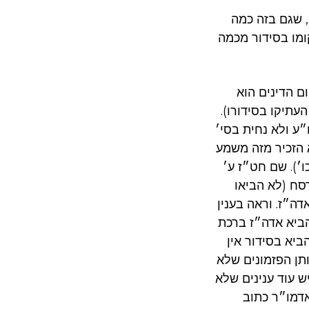
 שגם בזה כמה
קומו בסידור מכמה
ם הדינים הוא
עתיקו בסידורו).
״ע ולא נחית בסי׳
 הזכיר מזה משמע
׳). שם חט״ז ע׳
סח (לא הביאו
ה״ז. וראה בענין
ביא אדה״ז ברכת
יא בסידור אין
תן הפזמונים שלא
בודאי אין לאמרם). סה״ש תשמ״ט ח״א ע׳ 379 הע׳ 85 (שיש עוד ענינים שלא
אדמו״ר כתוב