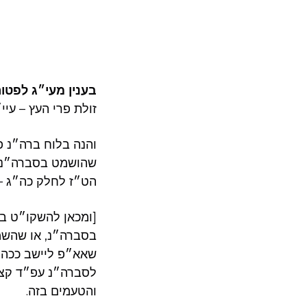
בענין מעי״ג לפטור
זולת פרי העץ – עיי
והנה בלוח ברה״נ פ
שהושמט בסברה״נ (
הט״ז לחלק כה״ג –
[ומכאן להשקו״ט בכ
בסברה״נ, או שהשמיט
שאא״פ ליישב ככהנ
לסברה״נ עפ״ד קצו
והטעמים בזה.