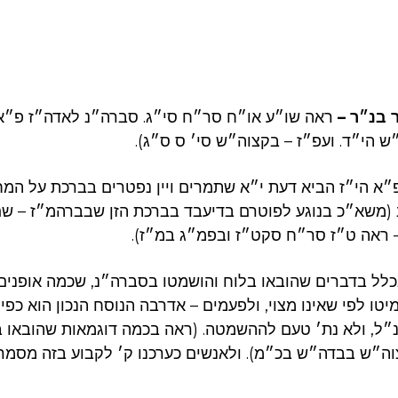
 בנ״ר –
ראה שו״ע או״ח סר״ח סי״ג. סברה״נ לאדה״ז פ״א ה
״ש הי״ד. ועפ״ז – בקצוה״ש סי׳ ס ס״ג).
״א הי״ז הביא דעת י״א שתמרים ויין נפטרים בברכת על המח
משא״כ בנוגע לפוטרם בדיעבד בברכת הזן שבברהמ״ז – שם ה
 ראה ט״ז סר״ח סקט״ז ובפמ״ג במ״ז).
לל בדברים שהובאו בלוח והושמטו בסברה״נ, שכמה אופנים 
ו לפי שאינו מצוי, ולפעמים – אדרבה הנוסח הנכון הוא כפי 
״ל, ולא נת׳ טעם לההשמטה. (ראה בכמה דוגמאות שהובאו 
ה״ש בבדה״ש בכ״מ). ולאנשים כערכנו ק׳ לקבוע בזה מסמרו