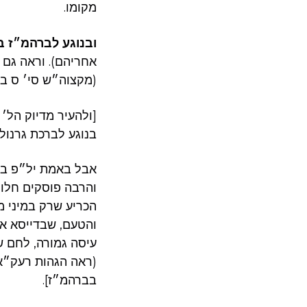
מקומו.
ובנוגע לברהמ״ז ב
אחריהם). וראה גם 
(מקצוה״ש סי׳ ס ב
[ולהעיר מדיוק הל׳ 
בנוגע לברכת גרנול
אבל באמת יל״פ בא
והרבה פוסקים חלוק
הכריע שרק במיני מ
והטעם, שבדייסא אית
עיסה גמורה, לחם ש
(ראה הגהות רעק״א).
בברהמ״ז].