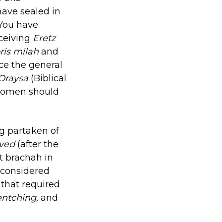
ave sealed in
 You have
eceiving
Eretz
ris milah
and
ce the general
Oraysa
(Biblical
women should
g partaken of
ved
(after the
st brachah in
 considered
 that required
ntching,
and