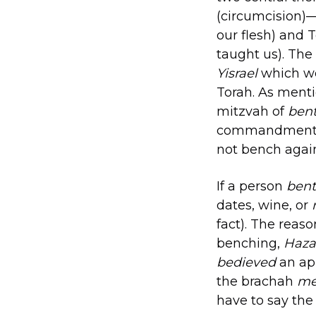
(circumcision)
our flesh) and
taught us). The
Yisrael
which we
Torah. As menti
mitzvah of
ben
commandment) w
not bench agai
If a person
ben
dates, wine, or
fact). The reaso
benching,
Haza
bedieved
an app
the brachah
me
have to say the