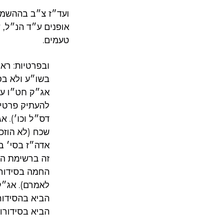
ועד״ז צ״ב בההשמט
אופנים ע״ד הנ״ל, ש
טעמים.
ובפרטיות: רא
בשו״ע ולא בסי
אג״ק חט״ו ע׳
להעתיק פרטי 
דס״ל וכו׳). 
שכח (לא הוזכר
אדה״ז בסי׳ בס
זה ברשימת הי
החמה בסידורו
לאמרם). אג״ק
הביא בסידורו