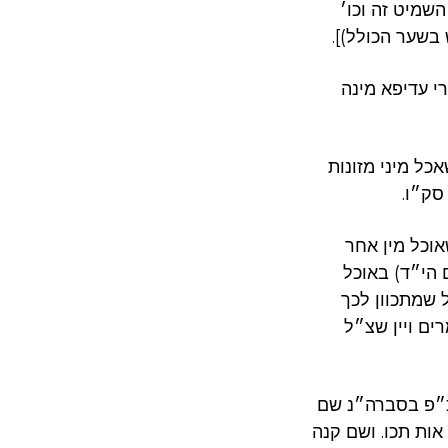
שמיט זה וכו׳
בשער הכולל)].
י עדיפא מינה
כל מיני מזונות
ק״ו.
אוכל מין אחר
 הי״ד) באוכל
ל שמתכוון לכך
ים ויין שצ״ל
 כ״פ בסברה״נ שם
אות תכו. ושם קנה