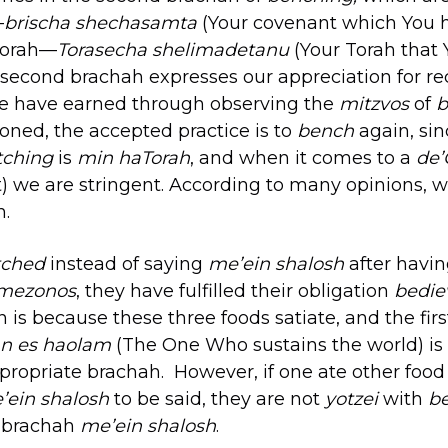
—
brischa
shechasamta
(Your covenant which You h
 Torah—
Torasecha shelimadetanu
(Your Torah that
 second brachah expresses our appreciation for r
 have earned through observing the
mitzvos
of
b
oned, the accepted practice is to
bench
again, sin
tching
is
min haTorah
, and when it comes to a
de’
e are stringent. According to many opinions, 
n.
tched
instead of saying
me’ein shalosh
after havin
mezonos
, they have fulfilled their obligation
bedie
n is because these three foods satiate, and the fir
n es haolam
(The One Who sustains the world) is
ropriate brachah. However, if one ate other food
’ein shalosh
to be said, they are not
yotzei
with
be
 brachah
me’ein shalosh
.