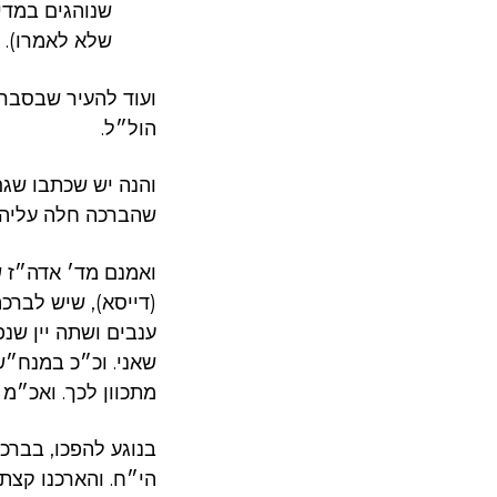
שנוהגים במדי
שלא לאמרו). 
ועוד להעיר שבסברה״
הול״ל.
והנה יש שכתבו שגם
שהברכה חלה עליהם
ואמנם מד׳ אדה״ז ש
(דייסא), שיש לברכ
ענבים ושתה יין שנפ
שאני. וכ״כ במנח״ש
מתכוון לכך. ואכ״מ ע
בנוגע להפכו, בברכ
הי״ח. והארכנו קצת