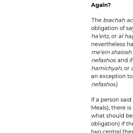
Again?
The
brachah a
obligation of s
ha’eitz
, or
al ha
nevertheless ha
me’ein shalosh
nefashos
; and 
hamichyah
, or
an exception to
nefashos
.)
If a person said
Meals), there is
what should be 
obligation) if t
two central th