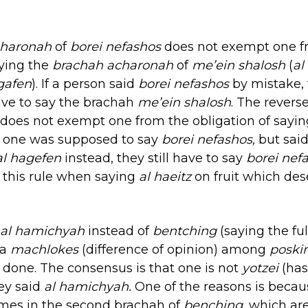
charonah
of
borei nefashos
does not exempt one f
aying the
brachah
acharonah
of
me’ein shalosh
(
al
gafen
). If a person said
borei nefashos
by mistake,
ve to say the brachah
me’ein shalosh
. The reverse
does not exempt one from the obligation of sayi
if one was supposed to say
borei nefashos,
but sai
al hagefen
instead, they still have to say
borei nef
 this rule when saying
al haeitz
on fruit which de
al hamichyah
instead of
bentching
(saying the ful
 a
machlokes
(difference of opinion) among
posk
done. The consensus is that one is not
yotzei
(has
hey said
al hamichyah.
One of the reasons is becau
emes in the second brachah of
benching,
which ar