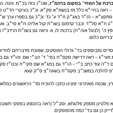
רכת על המחי׳ במקום ברהמ״ז,
שנו״נ בזה בכ״מ. והנה, כ
 – ראה בחיי״א כלל מז בנשמ״א סק״א. וכ״כ בעיקרי הד״ט 
תקע״א – הו״ד באג״ק ח״ד ע׳ כד. וכ״כ גם בספרו ערך ש״י
 ח״א סל״ד. וכבר קדמום בשו״ת קול אליהו ח״א סי״ב. ואמו
ץ ה׳ (לבעל אוה״ח) ברכות לו, א. וראה גם בשו״ת הרדב״ז 
בריהם כלום.
סדים ומבוססים בד׳ גדולי הפוסקים, שמוכח מדבריהם להדי
מעי״ג – ראה דרישה סקס״ח בפי׳ ד׳ הב״י שם. והו״ד גם ב
ד״ה עוד כתב ב״י – הו״ד גם במג״א שם סקי״ח ובט״ז סק״
״פ להלכה במשנ״ב סקס״ח בשעה״צ ס״ק קעא.
, שכמה מאחרוני זמנינו כתבו להוכיח מד׳ הראשונים כמלאכ
א פלטינן מספק פלוגתא, וסב״ל (ראה בהנסמן בפסקי תשובו
דייק כן גם בד׳ כמה מהפוסקים.