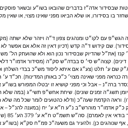
ות שבסידור אדה״ז בדברים שהובאו בשו״ע ובשאר פוסקים,
חזר בו בסידורו, או שלא הביאו מפני שאינו מצוי, או שאין מ
ה הגש״פ עם לקו״ט ומנהגים צפון ד״ה ויזהר שלא ישתה (מקו
דור). שם קידוש ד״ה קדש (דכיון דאין זה אלא אם אפשר לא ה
 קנז (את״ל שהדיוק שבסידור נכון הוא ולא שהועתק הל׳ משו
דינים). קצוה״ש סי׳ ס בבדה״ש סק״ה (מסידור אדמו״ר דלא
אג״ק שם ע׳ תלט (צע״ג אם איתא ליסוד מש״כ בבדי השלחן וכו
ה כנראה מפני שאינה מצוי׳ כ״כ באותן המדינות). חכ״ד ע׳ ר
דר ברה״נ – אבל וכי מפני קושיא זו יבטלו המפורש בשו״ע אד
ומן תשג״ה זמנים שונים). שיחת אחש״פ תשי״ג (במה שלא ה
). וראה הקדמת שעה״כ (ודלא כהטועים לומר שכל מה שלא הב
 כ״ק אדמו״ר מוהרש״ב נ״ע ח״א ע׳ יח (במענה להנ״ל – או
הביא בהסידור 
, אף שנוהגים כן). ולהעיר גם משעה״כ פמ״ח סק״א (בשו״ע 