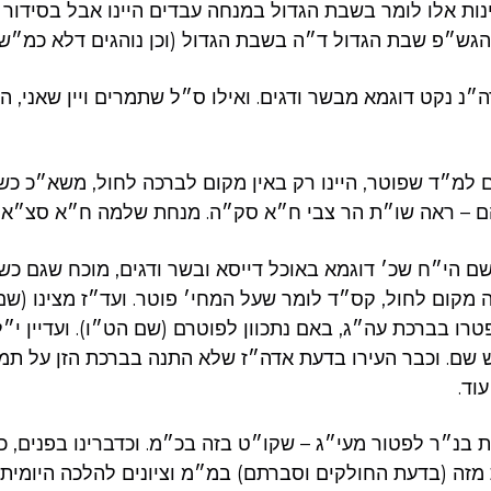
נות אלו לומר בשבת הגדול במנחה עבדים היינו אבל בסידור ה
הגש״פ שבת הגדול ד״ה בשבת הגדול (וכן נוהגים דלא כמ״ש 
נ נקט דוגמא מבשר ודגים. ואילו ס״ל שתמרים ויין שאני, הר
 למ״ד שפוטר, היינו רק באין מקום לברכה לחול, משא״כ כשא
 – ראה שו״ת הר צבי ח״א סק״ה. מנחת שלמה ח״א סצ״א ס
ם הי״ח שכ׳ דוגמא באוכל דייסא ובשר ודגים, מוכח שגם כש
ה מקום לחול, קס״ד לומר שעל המחי׳ פוטר. ועד״ז מצינו (שם
טרו בברכת עה״ג, באם נתכוון לפוטרם (שם הט״ו). ועדיין י״
 שם. וכבר העירו בדעת אדה״ז שלא התנה בברכת הזן על תמר
וד.
ת בנ״ר לפטור מעי״ג – שקו״ט בזה בכ״מ. וכדברינו בפנים,
 מזה (בדעת החולקים וסברתם) במ״מ וציונים להלכה היומית 