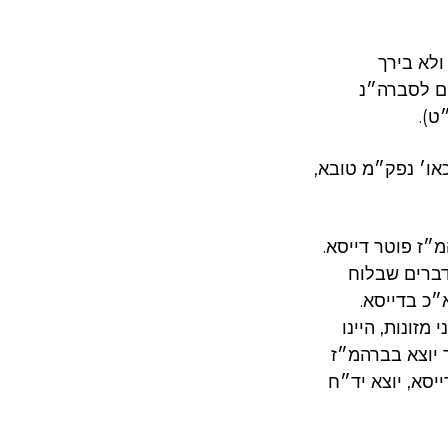
ולא בירך
חם לסברה״נ
ט).
כאו׳ נפק״מ טובא,
״ז פוטר דייסא.
דברים שבלוח
״כ בדייסא.
זונות, היינו
 יוצא בברהמ״ז
יסא, יוצא יד״ח