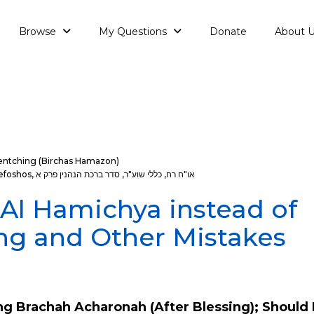
Browse
My Questions
Donate
About 
entching (Birchas Hamazon)
או"ח רח
,
כללי שוע"ר
,
סדר ברכת הנהנין פרק א
,
efoshos
: Al Hamichya instead of
ng and Other Mistakes
ng Brachah Acharonah (After Blessing); Should 