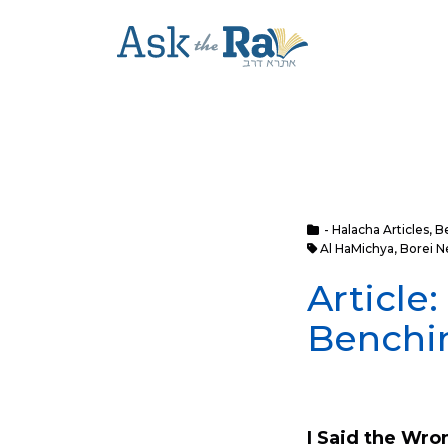
- Halacha Articles
,
B
Al HaMichya
,
Borei N
Article
Benchi
I Said the Wro