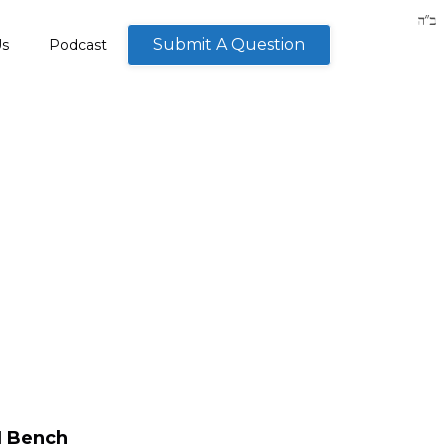
Submit A Question
Us
Podcast
I Bench