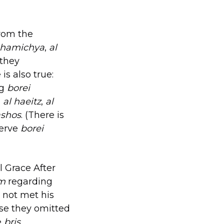
rom the
 hamichya
,
al
 they
 is also true:
ng
borei
d
al haeitz
,
al
ashos
. (There is
serve
borei
l Grace After
im
regarding
 not met his
se they omitted
e
bris