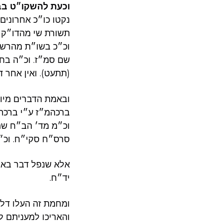
וכעת להשקו״ט בב
נקטו כו״כ אחרונים
תשורת שי מהדו״ק ס
וכ״כ בשו״ת מהרש״ג
שם סמ״ז. וכ״ה בחפ
(תתעט). ואין אחר ד
ובאמת הדברים מיו
ברכהמ״ז ע״י ברכת 
וכ״מ מד׳ הב״ח שם 
סרס״ח סקי״ח. וכ
אלא שנפל דבר בארץ
יד״ח.
ומחמת זה העלו דל
והאריכו למעניתם ל