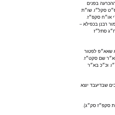
ההכרעה בפנים
ס״ט סקל״ו. שו״ת
 או״ח סקפ״ז.
ר רבנן בכפילא –
ח״ג סתל״ז
א שאא״פ לפטור
א״ר שם סקט״ז.
ו. וכ״כ בא״ר
ים שבדיעבד יוצא
ת סקפ״ז סק״ג).