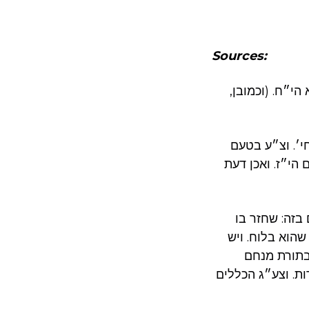
Sources:
י״ח. (וכמובן,
י׳. וצ״ע בטעם
י״ז. ואכן דעת
בזה: שחזר בו
שהוא בלוח. ויש
בתורת מנחם
ת. וצע״ג הכללים