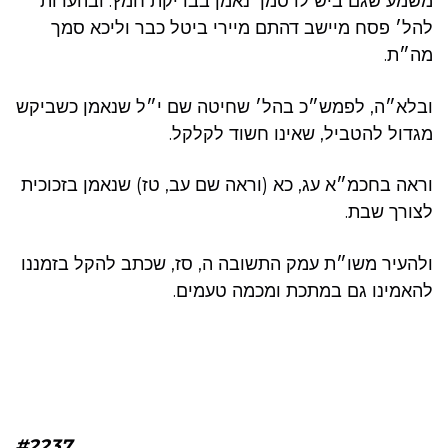
משמע שגם ביש לו סמך נאמן בבדיקת חמץ. ובהערות
להל׳ פסח מיישב דהתם מיירי ביטל כבר וליכא סמך
מה״ת.
ובלא״ה, לפמש״כ בהל׳ שחיטה שם י״ל שנאמן כשביקש
מגדול להטביל, שאינו חשוד לקלקל.
וראה בחכמ״א עג, כא (וראה שם עב, טז) שנאמן בזכוכית
לצורך שבת.
ולהעיר משו״ת עמק התשובה ה, סז, שכתב להקל בזמננו
להאמינו גם במתכת ומכמה טעמים.
#2237