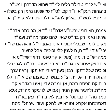
ועיי״ש לגבי טבילת כלים למ״ד שהוא מדרבנן. ומש״כ
בהגהות רעק״א יו״ד קכ, לט״ז טז שאינו נאמן רק בשלו –
הרי ציין למש״כ בגליון למג״א תלז. ושם דלא קייל״ן הכי.
אמנם, העירוני שבשו״ע אדה״ז יו״ד א, מב כתב אדה״ז
שאינו נאמן רק בד״ס שאין להם סמך מה״ת. ועפ״ז
מקום לומר שבכלי זכוכית אינו נאמן. וי״ל. וראה גם שו״ת
יבי״א ד יו״ד ח, ה לענין כלי זכוכית. אבל להעיר
ממהרש״ם ד, מח. (ואולי עיקר טעמו דהוי דשיל״מ או
איתחזיק איסורא). גדו״ט רא בגבא עט. ובכ״מ לגבי כלי
זכוכית שכל דתקון רבנן כעין דאורייתא תקון (ראה ערך
השולחן יו״ד קכ, יד. וצ״ע במש״כ בעצמו שם או״ח תלז,
ב. חוקת הפסח תמח, א). ומ״מ עדיין אינו בגדר עיקר
מה״ת. ולהעיר שאין הנידון אם יש לו עיקר מה״ת, אלא
סמך מה״ת, כבתוס׳ עירובין לא, ב ד״ה כאן בע״ח
דאסמכוהו אקרא. וטובא יש לחלק. ועוד, שבהל׳ פסח