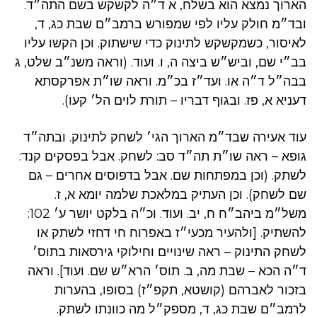
הארוך נמצא הוא בשלח, א ד״ה לקשקש בשם התה״ד.
ובד״מ חולק עליו לפי שמפורש ברמב״ם שבת כג, ד,
לאיסור, כשמקשקש לתינוק כדי שישתוק. וכן הקשו עליו
בב״י שם, וביש״ש ביצה ה, ו. ועוד. (וראה משנ״ב שלט, ג
בבה״ל ד״ה או. ועד״ז בכ״מ. וראה שו״ת אפרקסתא
דעניא א, פז. ובגוף דבריו – תורת לוים הל׳ קעו).
עוד אעירה שבד״מ הארוך הגי׳ לשחק לתינוק. ובתה״ד
גופא – ראה שו״ת תה״ד סב: לשחק. אבל בפסקים קנד:
לשתק. (וכן במפתחות שם. אבל בדפוסים אחרים – גם
שם לשחק). וכן העתיק במלאכת שלמה יומא א, ז.
משל״מ ביהב״ח ח, יב. ועוד. וכ״ה בלקט יושר ע׳ 102:
להשתיק. [ולהעיר מכעי״ז באפרוח חי דחזי לשתק או
לשחק התינוק – ראה שינויים וחילוקי גירסאות בתוס׳
ד״ה הכא – שבת מה, ב. תוס׳ הרא״ש שם. ועוד]. וראה
בזכור לאברהם (קושטא, תקפ״ז) בסופו, בהערות
לרמב״ם שבת כג, ד, מספק״ל מה כוונתו לשתק.