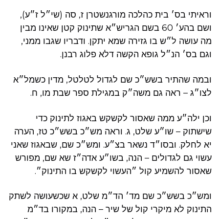
וראיתי בס׳ בית כהלכה מורגנשטרן ז, סה (שי״ל ז״ע),
ושם בהע׳ 60 בשם הגריש״א שתינוק קטן שאינו מבין
מה עושה ל״ש בו גזירה שמא יתקן. ודבריו שגבו ממני,
וגם בס׳ הנ״ל גופא הקשה דלא פלוג רבנן.
ובמה שהתיר בשש״כ שם לגדול לטלטל, מדין כשמל״א
לצו״ג – ראה גם משה״ק במגילת ספר שבת מו, ח.
וכן ילה״ע ממה שאסור לקשקש באגוז לתינוק כדי
שישתוק – שו״ע שלט, ג. וראה מש״כ בשש״כ טז, הערה
יא לחלק. ובסו״ד נשאר בצ״ע. ומש״כ שם, שבאגוז שאני
עשוי גם לגדולים – הנה, בשו״ע אדה״ז שא שם, מפורש
שאסור להשמיע קול ״העשוי לקשקש בו התינוק״.
ומש״כ בשש״כ שם מד׳ הד״מ שלט, א שכשעושה לשתק
התינוק לא מיקרי קול של שיר – הנה, במקורו בד״מ