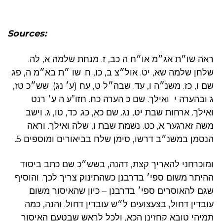
Sources:
ראה שו״ת אג״מ או״ח ה כב, ז. מנחת שלמה א, לה.
שלחן שלמה שא, יט. אול״צ ב, כו, ח. שו ״ת בא״מ ה, פג.
שם ו, כז. משנ״ה ו, עד. שבה״ל ט, עח (ע׳ נג). שש״כ טז,
ג ובהערה י ואילך. שם כ הערה כח. חזו”ע ה ע׳ רנט
ואילך. ארחות שבת יט, נג. שם כא, כג. כד, טו, ג. וישב
משה זארגער א, כט. נשמת שבת ו, שלה ואילך. וראה
הנסמן במשנ״ב דרשו, סימן שלח בביאורים ומוספים 5.
ומוכרחני להאריך קצת, דהנה, בשש״כ שם כתב ביסוד
ההיתר משום ספי׳ בדרבנן כשהתינוק צריך לכך. והוסיף
שגם להאוסרים ספי׳ בדרבנן – כיון שהאיסור משום
עובדין דחול, בצעצועים ל״ש עובדין דחול. והנה, כמה
תמיהי טובא קחזינן הכא, ולכל לראש שבטעם האיסור