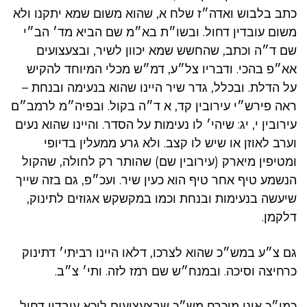
כתב בלבוש ואדה״ז שלח א, שהוא משום שמא יתקנו ולא
משום עובדין דחול. ובשו״ת בא״מ שם הביא מד׳ הב״י
שם ד״ה וכתב, שהחשש שמא יכוון לשיר, ובצעצועים
אא״פ בהכי. ודבריו צל״ע, דמ״ש מכלי המיוחד להקיש
על הדלת. ובכלל, גדר שיר היינו שהוא בנעימה ובנחת –
ראה פירש״י עירובין קד, א ד״ה בקול. ובפיה״מ לרמב״ם
עירובין י, יג: שיהי׳ לו נעימות על הסדר. והיינו שהוא נעים
וערב לאוזן או שיש לו קצב. ולא גרע ממעלין בדיופי
ומטיפין מיארק (עירובין שם) שהותר רק לחולה, שהקול
הנשמע טיף אחר טיף הוא כעין שיר. ועכ״פ, גם בזה שייך
שיעשה בנעימות ובנחת וכמו במקשקש אגוזים לתינוק,
דלקמן.
גם צ״ע במש״כ שהוא לצרכו, דלאו היינו רביתי׳ דתינוק
כרחיצה וסיכה. ובמנח״ש שם רמז לזה. ותי׳ צ״ב.
כמו״כ אינו מוכרח מש״כ שבצעצועים ליכא עובדין דחול,