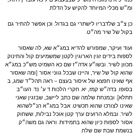
ומ״ש מכלי המיוחד להקיש על הדלת.
כן צ״ב שלדבריו לישתרי גם בגדול. וכן אפשר להתיר גם
בקול של שיר מה״ט.
ועוד ועיקר, שמפורש להדיא במג״א שא, לה שאסור
לספות בידים זגין הארוגין לקטן שמשמיעים קול והתינוק
מכוון לשיר. ובשו״ע אדה״ז שם כא השמיט מש״כ במג״א
שהוא קול של שיר, והיינו שבכל גווני אסור [ומה שאסור
אף שאינו חפצא של איסור בעצם – ראה תהל״ד שמג, ב
בסופו. בדה״ש קמז, יא. חקרי הלכות ד ע׳ נד. העו״ב
תתלא]. ובמנחת שלמה שם כתב ליישב, שבזגין שאני
שאינו לצורכו שהוא תכשיט. אבל במג״א הנ״לשהוא
לשיר. ובמלא הרועים ערך קטן אוכל נבילות, ששחוק
אסור לספות כיון שהוא בתמידות. וראה גם משה״ק
בנשמת שבת שם שלח.