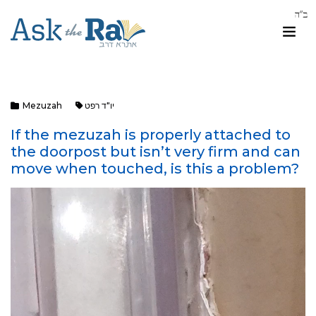
יו"ד רפט
Mezuzah
If the mezuzah is properly attached to
the doorpost but isn’t very firm and can
move when touched, is this a problem?
Video
Player