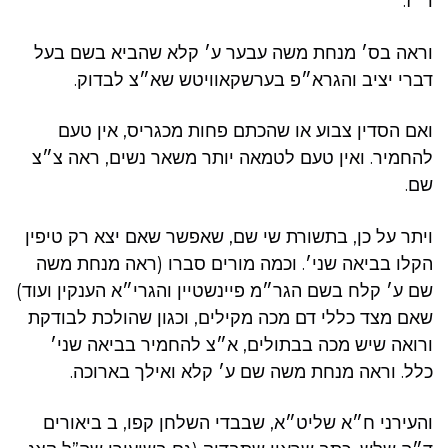
ד״ז.
וראה בס׳ מנחת משה עבער ע׳ קלא שהביא בשם בעל
דברי יציב והגרא״פ בערשקאוויטש שא״צ לבדוק.
ואם הסדין צבוע או שהכתם פחות מכגריס, אין טעם
להחמיר. ואין טעם לטמאה יותר משאר נשים, ראה צ״צ
שם.
ויתר על כן, בתשורת שי שם, שאפשר שאם יצא רק טיפין
הקלו בביאה שני׳. וכמה מורים סברו (ראה מנחת משה
שם ע׳ קלח בשם הגר״מ פיינשטיין והגרי״א הענקין ועוד)
שאם מצד כללי דם מכה מקילים, וכגון שהולכת לבודקת
ורואה שיש מכה בבתולים, א״צ להחמיר בביאה שני׳
כלל. וראה מנחת משה שם ע׳ קלא ואילך בארוכה.
והעירני ח״א שליט״א, שבבדי השלחן קפו, ב ביאורים