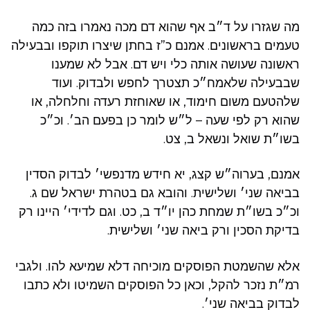
מה שגזרו על ד״ב אף שהוא דם מכה נאמרו בזה כמה
טעמים בראשונים. אמנם כ”ז בחתן שיצרו תוקפו ובבעילה
ראשונה שעושה אותה כלי ויש דם. אבל לא שמענו
שבבעילה שלאמח״כ תצטרך לחפש ולבדוק. ועוד
שלהטעם משום חימוד, או שאוחזת רעדה וחלחלה, או
שהוא רק לפי שעה – ל״ש לומר כן בפעם הב׳. וכ״כ
בשו״ת שואל ונשאל ב, צט.
אמנם, בערוה״ש קצג, יא חידש מדנפשי׳ לבדוק הסדין
בביאה שני׳ ושלישית. והובא גם בטהרת ישראל שם ג.
וכ״כ בשו״ת שמחת כהן יו״ד ב, כט. וגם לדידי׳ היינו רק
בדיקת הסכין ורק ביאה שני׳ ושלישית.
אלא שהשמטת הפוסקים מוכיחה דלא שמיעא להו. ולגבי
רמ״ת נזכר להקל, וכאן כל הפוסקים השמיטו ולא כתבו
לבדוק בביאה שני׳.