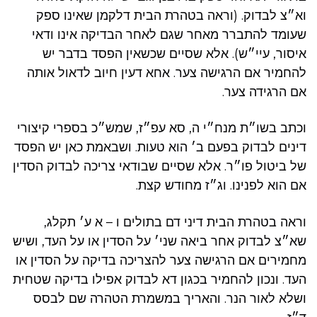
וא״צ לבדוק. (וראה בטהרת הבית דלקמן שאינו ספק
שעומד להתברר מאחר שגם לאחר הבדיקה אינו ודאי
איסור, עיי״ש). אלא שסיים שכשאין הפסד בדבר יש
להחמיר אם הרגישה צער. אחא דעין חיוב לדאול אותה
אם הרגידה צער.
וכתב בשו״ת מנח״י ה, סא עפ״ז, שמש״כ בספרי קיצורי
דינים לבדוק בפעם ב׳ הוא טעות. ושבאמת כאן יש הפסד
של ביטול פו״ר. אלא שסיים שבודאי צריכה לבדוק הסדין
אם הוא לפנינו. וג״ז מחודש קצת.
וראה בטהרת הבית דיני דם בתולים ו – א ע׳ תקלג,
שא״צ לבדוק אחר ביאה שני׳ על הסדין או על העד, ושיש
מחמירים אם הרגישה צער להצריכה בדיקה על הסדין או
העד. ונכון להחמיר בכגון דא לבדוק אפילו בדיקה שטחית
ושלא לאור הנר. והאריך במשמרת הטהרה שם לבסס