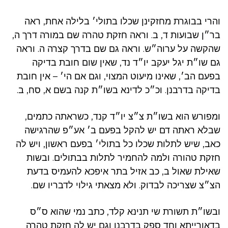
והרי בבוגרת מחזקינן שכלו בתולי׳ בלילה אחת, ראה
בר״ן שבועות ד, ב. וראה חזקת טהרה שם במורה דרך ה,
שהקשה על ערוה״ש. וראה גם שם בדרך קצרה ה. וראה
גם שו״ת יגל יעקב יו״ד נד, שאין שום חובת בדיקה
בפעם הב׳, שאינו מיעוט המצוי, וגם אם הי׳ – אין חובת
בדיקה בדרבנן. וכ״כ לדינא בשו״ת קנה בשם א, סח, ב.
ומפורש הוא בשו״ת צ״צ יו״ד קנד, כשראתה כתמים,
שבלא ראתה דם יש להקל בפעם ב׳ אע״פ שהרגישה
כאב, שיש לתלות שכלו כל בתולי׳ בפעם ראשון, ויש לה
חזקת טהורה ולמה להחמיר לתלות בבתולים. ובשות
שאילת שאול ב, כב אזיל בתר איפכא להעמיס בדעת
הצ״צ שצריכה לבדוק. ולא מצאתי גילוי לדבריו שם.
ובשו״ת תשורת שי תנינא קלד, כתב נמי שהוא ס״ס
בדאורייתא וחד ספק בדרבנן וגם יש לה חזקת טהרה