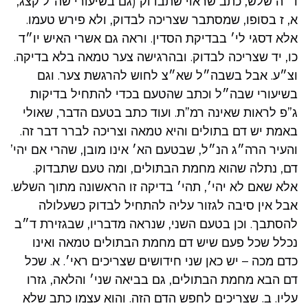
ד״ה שלש, כתב שראוי שתבדוק (גם בשיעורי שה”ל קצג,
א, ז בסופו, שמסתבר שצריכה לבדוק, ולא פירש טעמו.
אלא דסגי לי׳ בבדיקת הסדין. וראה גם אשרי האיש יו״ד
כו, יד שצריכה לבדוק. ובהרגישה צער טמאה בלא בדיקה.
וצ״ע. אבל בשבה״ל שא״צ לחוש להרגשת צער. וגם
בשיעורי שבה״ל וכתב שהטעם בכדי להתחיל בדיקות
ג”פ לראות שאינה רמ”ת. ועוד כתב בטעם הדבר, שאולי
באמת יש דם בתולים והיא טמאה וצריכה לברר דבר זה.
והעיר הרה״ג הנ״ל, שבטעם הא׳ אינו מובן, שהרי אם יהי’
דם, נתלה שהוא מחמת הבתולים, ומה טעם שתבדוק.
אלא שאם לא יהי׳, תהי׳ בדיקה זו הראשונה מתוך השלש.
אבל אין סיבה לגזור עליה להתחיל לבדוק כשעלולה
להסתבך. וכן בטעם השני, שנראה מדבריו, שבגזירת ד״ב
נכלל שכל פעם שיש דם מחמת הבתולים טמאה ואינו
כדם מכה – יש כאן שני חידושים שצריכים ראי׳. א. שכל
דם הבא מחמת הבתולים, גם בביאה שני׳ והלאה, גזרו
עליו. ב. שצריכים לחפש הדם הזה. והוא עצמו כתב שלא