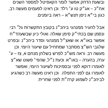
ובשעת הדחק אפשר לומר הקאפיטל למספר השנים
אח״כ – אג״ק טו ע׳ רלד. וכן ראינו לפעמים מעשה רב,
כגון בי״א ניסן תנש״א – ראה ביומנים.
אבל להעיר ממנהגי ביהכ״נ בקובץ התקשרות גל׳ רבי.
ונסמן שם בכתי״ק סימן שאלה. ואולי כיון שבשעהד״ח
אפשר באו״א. או שאצ״ל ממנהגי וסדר ביהכ״נ. ובפרט
שלגבי הש״צ מסתבר שמתחיל עם שיעור היומי. וכן
מעשה רב. וראה מש״כ לפרש בשלחן מנחם א, צז – ע׳
ערה, בהערה – באו״א. וכעת נ״ל, שהפי׳ פשוט שא״צ
לאומרו דוקא לפני ובסמיכות לשיעור היומי, ואפשר
לאומרו גם לפני התפלה. וכן ראינו מעשה רב כשהגיע
לביהכ״נ לשמוע קרה״ת לפני שחרית.