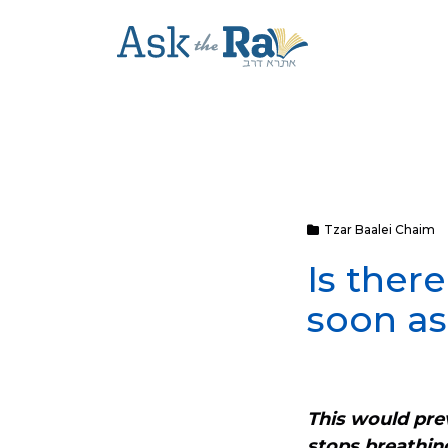
Tzar Baalei Chaim
Is there
soon as
This would prev
stops breathin