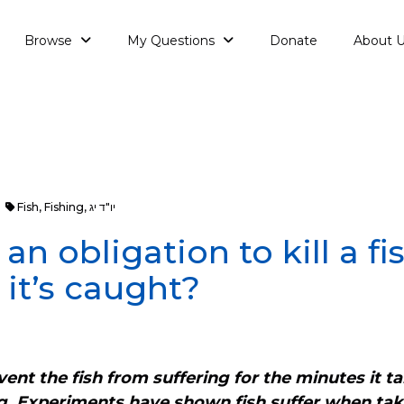
Browse
My Questions
Donate
About 
יו"ד יג
,
Fishing
,
Fish
 an obligation to kill a fi
 it’s caught?
ent the fish from suffering for the minutes it tak
g. Experiments have shown fish suffer when tak