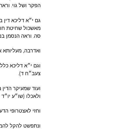
הפקר ושל גוי. ורא
גם י״א דליכא דין 
מאשכול שחיטת חולין
סה. וראה הנסמן בנפ
ואדרבה, מעליותא א
וגם י״א דליכא כלל
צעב״ח ד).
ועוד שמעיקר הדין 
ולאכלו (שו״ע יו״ד יג
וחזי לאצטרופי הדע
ונתפשט להקל להמית