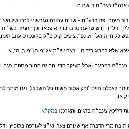
ה אדה״ז צעב״ח ד. שם ח.
ברור מיתה יפה בבע״ח – שו״ת עבודת הגרשוני לרבו של הש״ך
 י. ויל״ד. (ויש שהעמיסו בדבריו איפכא). וכן החמיר בשו״ת ש
ש כל חי ה הע׳ יא. נפת צופים קוק ב״ק בקונטרס עזוב תעזוב 
יכא שלא להרוג בידים – ראה שו״ת אג״מ חו״מ ב, מז, א.
 צעב״ח בהריגה (אבל מעיקר הדין הריגה חמור מסתם צער. ו
מותר לאכלם חיים (ורק אסור משום בל תשקצו). וגם מותר ל
, א).
ות דליכא צעב״ח בדגים. והארכנו
במק״א
.
 בחומרי הדברה אף שגורם צער, וא״צ לעורפה בקופיץ, ודל