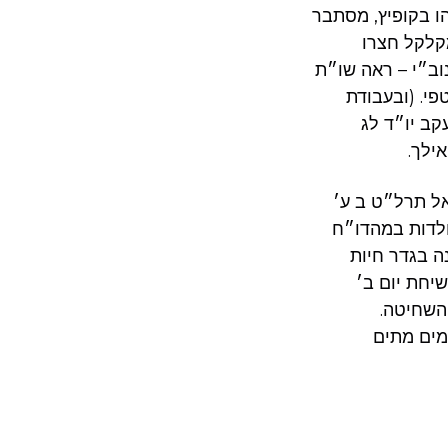
הו בקופיץ, מסתבר
קלקל חצרו
נוב״י – ראה שו״ת
פי. (ובעבודת
קב יו״ד לג
ילך.
אל תרל״ט ב ע׳
ולדות במהדו״ח
זו אינה בגדר חיות
יחת יום ב׳
השחיטה.
מים מתים