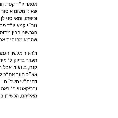
אסאד יו״ד קסד. (ו
שאינו משום איסור
וכיפתו, ומאי סני ל
נוב״י קמא יו״ד פב 
הגרשוני הבין מתוס׳
שהביא מהנהגת אביו
ולהעיר מלשון הגמר
תעדר בדיוק ל׳ מיד
קנח, ב.
ועוד
אא״כ חוזר אח״כ למ
דחגה״ש תשכ״ח – ש
ובריקאנטי פ׳ ראה
מאליהם, הכשירן בלא