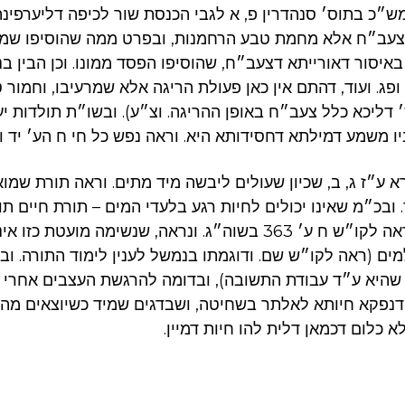
מש״כ בתוס׳ סנהדרין פ, א לגבי הכנסת שור לכיפה דליערפינ
 צעב״ח אלא מחמת טבע הרחמנות, ובפרט ממה שהוסיפו שמ
ן באיסור דאורייתא דצעב״ח, שהוסיפו הפסד ממונו. וכן הבין ב
ופג. ועוד, דהתם אין כאן פעולת הריגה אלא שמרעיבו, וחמור ט
 דליכא כלל צעב״ח באופן ההריגה. וצ״ע). ובשו״ת תולדות יע
 משמע דמילתא דחסידותא היא. וראה נפש כל חי ח הע׳ יד וא
א ע״ז ג, ב, שכיון שעולים ליבשה מיד מתים. וראה תורת שמו
. ובכ״מ שאינו יכולים לחיות רגע בלעדי המים – תורת חיים ת
. אבל ראה לקו״ש ח ע׳ 363 בשוה״ג. ונראה, שנשימה מועטת כ
ים (ראה לקו״ש שם. ודוגמתו בנמשל לענין לימוד התורה. ובש
היא ע״ד עבודת התשובה), ובדומה להרגשת העצבים אחרי 
 דנפקא חיותא לאלתר בשחיטה, ושבדגים שמיד כשיוצאים מה
 כלום דכמאן דלית להו חיות דמיין.