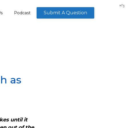
Submit A Question
Us
Podcast
sh as
es until it
en out of the