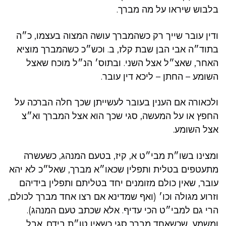
בלבוש שיראו על מה מברך.
ודין עובר שייך רק כשהמברך עושה המצוה בעצמו, כ״ה
בתוד״ה אבי הבן שבת קלז, ב. וכש״כ כשהמברך מוציא
האחר, שאצ״ל אצל השני. ובתוס׳ הנ״ל מוכח שאצל
השומע – החתן – ליכא דין עובר.
ולכאורה אם הענין בעובר לעשייתן שכך חלה הברכה על
החפץ או על המעשה, סגי שכך הוא אצל המברך וא״צ
אצל השומע.
ומצינו בשו״ת מבי״ט א, קיז, בטעם המנהג, כשעשרה
מתעטפים בטלית ותפלין שכאו״א מברך, שאל״כ לא יהא
עובר, שאין כולם מזומנים יחד בטליתם ותפלין בידיהם
וזרוע מגולה וכו׳ (ואף שמדינא אם רצו אחד מברך לכולם,
הרי גם למבי״ט הכי עדיף. אלא שכתב טעם המנהג).
ומשמע, שכשאחד מברך סגי כשאין טו״ת בידם. אבל