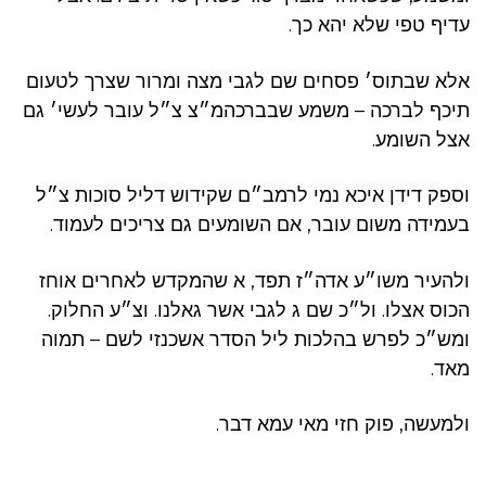
עדיף טפי שלא יהא כך.
אלא שבתוס׳ פסחים שם לגבי מצה ומרור שצרך לטעום
תיכף לברכה – משמע שבברכהמ״צ צ״ל עובר לעשי׳ גם
אצל השומע.
וספק דידן איכא נמי לרמב״ם שקידוש דליל סוכות צ״ל
בעמידה משום עובר, אם השומעים גם צריכים לעמוד.
ולהעיר משו״ע אדה״ז תפד, א שהמקדש לאחרים אוחז
הכוס אצלו. ול״כ שם ג לגבי אשר גאלנו. וצ״ע החלוק.
ומש״כ לפרש בהלכות ליל הסדר אשכנזי לשם – תמוה
מאד.
ולמעשה, פוק חזי מאי עמא דבר.