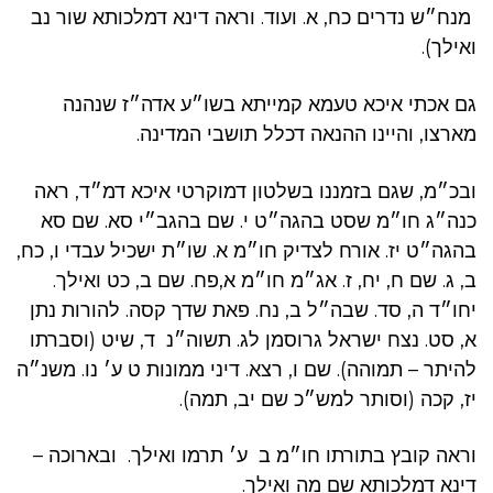
מנח״ש נדרים כח, א. ועוד. וראה דינא דמלכותא שור נב
ואילך).
גם אכתי איכא טעמא קמייתא בשו״ע אדה״ז שנהנה
מארצו, והיינו ההנאה דכלל תושבי המדינה.
ובכ״מ, שגם בזמננו בשלטון דמוקרטי איכא דמ״ד, ראה
כנה״ג חו״מ שסט בהגה״ט י. שם בהגב״י סא. שם סא
בהגה״ט יז. אורח לצדיק חו״מ א. שו״ת ישכיל עבדי ו, כח,
ב, ג. שם ח, יח, ז. אג״מ חו״מ א,פח. שם ב, כט ואילך.
יחו״ד ה, סד. שבה״ל ב, נח. פאת שדך קסה. להורות נתן
א, סט. נצח ישראל גרוסמן לג. תשוה״נ ד, שיט (וסברתו
להיתר – תמוהה). שם ו, רצא. דיני ממונות ט ע׳ נו. משנ״ה
יז, קכה (וסותר למש״כ שם יב, תמה).
וראה קובץ בתורתו חו״מ ב ע׳ תרמו ואילך. ובארוכה –
דינא דמלכותא שם מה ואילך.