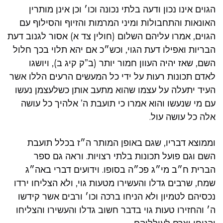
הגוים אינו נכון ודעה בלתי נכונה וכו׳ וכן אינן מותרין
האונאות והתחבולות ומיני המרמות והזיוף והסילוף עם
הגוים, אמרו עליהם השלום (חולין צד א) אסור לגנוב דעת
הבריות ואפילו דעת הגוי, וכש״כ אם יהא תלוי בכך חלול
השם, שאז יהיה העוון חמור יותר (ב”ק קיג ב), ויושגו
לאדם תכונות רעות על ידי כל המעשים הרעים הללו אשר
העיד יתעלה על עצמו שהוא מתעב אותן כשלעצמן נעשו
עם מי שנעשו והוא אמרו כי תועבת ה’ אלהיך כל עושה
אלה כל עושה עול.
וממוצא דבריו, שגם באופן המותר ה״ז בכלל תועבת
השם וגם פועל תכונות בלתי רצויות. וראה גם ספר
הברית ח״ב מי״ג פכ״ה בסופו. וידועים דברי באה״ג
שמח, שרבים גדלו והעשירו מטעות גוי, ולא הצליחו ירדו
נכסיהם לטמיון ולא הניחו ברכה וכו׳ ורבים אשר קידשו
ה׳ והחזירו טעות גוי בדבר חשוב גדלו והעשירו והצליחו