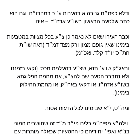
ודלא כפת״ח גניבה א בהערות ע׳ כ במהדו״ח. וגם הוא
כתב שלטעם הראשון בשו״ע אדה״ז – אינו.
וכבר העירו שאם לא נאמר כן צ״ע בכל מצוות במטבעות
בימינו שאין גופם ממון ורק מצד דמ״ד (ראה שו״ת
חת״ס יו״ד קלד. ואכ״מ).
ובאג״ק טו ע׳ תנא, שצ״ע בהעלמת מכס. (וקאי בזמננו.
ולא נתברר הטעם שם להצ״ע, אם מחמת הפלוגתא
בשו״ע אדה״ז, או דקאי באה״ק, או מחמת החילוק
בימינו).
ומה״ט, י״א שבימינו לכל הדעות אסור.
וילה״ע מפיה״מ כלים פי״ב מ״ז: זה שחושבים המוני
בנ״א ואפי׳ יחידיהם כי ההטעיות שכאלה מותרות עם