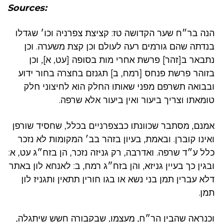
Sources:
הנה בר״ח שער הקדושה טז: קציצת צפרניה וכו׳ שגדלו
בנדתה שהם גורמים רעה לעולם וכן קצת משערה. וכן
נתבאר ב[זהר] פרשת אחרי מות בסופה [עט, א], וכן
בזוהר פרשת פנחס [רמח, ב] תגנזם בחצרה בחור ידוע
ובבואה תשרפם מפני שאותו החלק הוא לחיצוני חלק
טומאתו וצריך ביעור ואין ביעור אלא שרפה.
אמנם, מסתבר שכוונתו כבצפרניים בכלל, שחסיד שורפן
ואינו קוברן. ובאמת, בעיון בזהר בב׳ המקומות לא נזכר
כלל ע״ד שרפה. ואדרבה, רק גניזה נזכר, הן בזח״ג עט, א:
ובגין כך בעיין גניזא, והן בזח״ג רמח, ב: לאנחא לון באתר
דלא עברין תמן בני נשא או בגו חורין תתאין ותגניז לון
תמן.
וכנראה שהבין הר״ח, מעצמו, שבקבורה חשש שיתגלה,