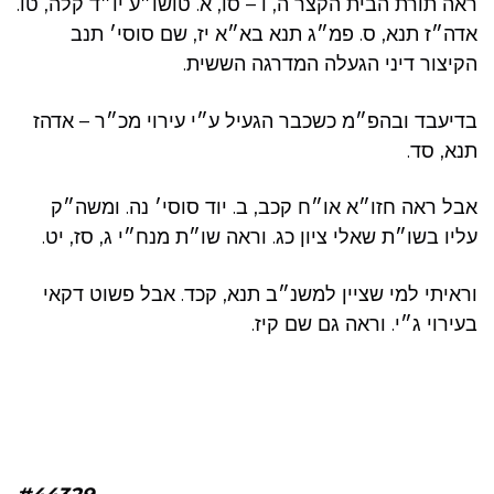
ראה תורת הבית הקצר ה, ו – סו, א. טושו״ע יו״ד קלה, טו.
אדה״ז תנא, ס. פמ״ג תנא בא״א יז, שם סוסי׳ תנב
הקיצור דיני הגעלה המדרגה הששית.
בדיעבד ובהפ״מ כשכבר הגעיל ע״י עירוי מכ״ר – אדהז
תנא, סד.
אבל ראה חזו״א או״ח קכב, ב. יוד סוסי׳ נה. ומשה״ק
עליו בשו״ת שאלי ציון כג. וראה שו״ת מנח״י ג, סז, יט.
וראיתי למי שציין למשנ״ב תנא, קכד. אבל פשוט דקאי
בעירוי ג״י. וראה גם שם קיז.