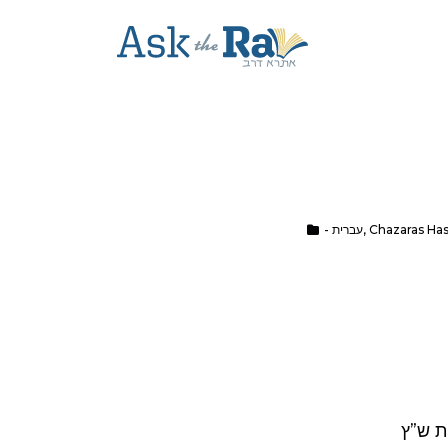
Chazaras Ha
,
- עברית
ת ש”ץ