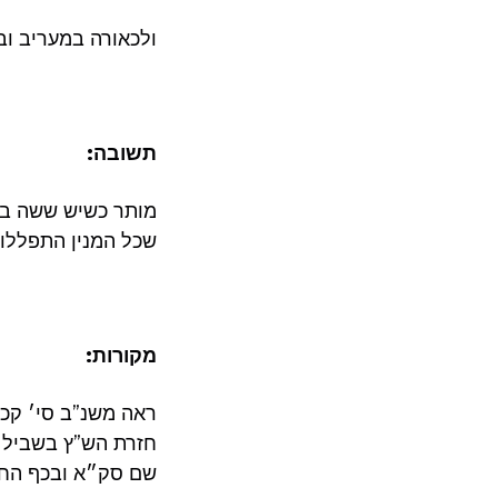
ולכאורה במעריב וב
תשובה:
מותר כשיש ששה בל
שכל המנין התפללו 
מקורות:
ראה משנ”ב סי׳ קכ”
חזרת הש”ץ בשביל 
שם סק״א ובכף החי