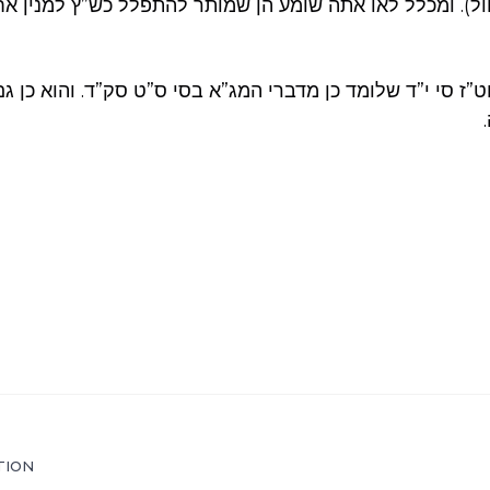
ול). ומכלל לאו אתה שומע הן שמותר להתפלל כש”ץ למנין 
חט”ז סי י”ד שלומד כן מדברי המג”א בסי ס”ט סק”ד. והוא כן גם
TION