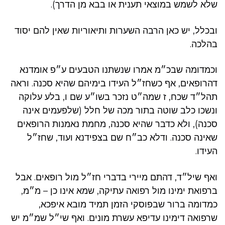
שלא לשמש במוצאי תענית או בבא מן הדרך).
ובכלל, יש כאן הרבה השערות ותיאוריות שאין להם יסוד
בהלכה.
וכמדומה שבכ״מ אמרו שנשתנו הטבעים ע״פ אומדנא
דהרופאים, אף כשחז״ל העידו בימיהם שהיא סכנה. וראה
תהל״ד שכח, ז שמה״ט נזכר בשו״ע שם ו, בלע עלוקה
ונשכו כלב שוטה בתור מכה של חלל (שלפעמים אינה
סכנה), ולא כדבר שהיא סכנה, מחמת נאמנות הרופאים
שאינה סכנה. ודלא כב״ח שם בצפידנא ועוד, שחז״ל
העידו.
ואף שיל״ד, דהתם מיירי בדברי חז״ל מול רופאים. אבל
ברפואת ימינו מול רפואה עתיקה, שמא אינו כן – מ״מ,
כמדומה ברור שבפוסקי הזמן תמיד מובא איפכא,
שרפואה דימינו עדיפא עשרת מונים. ואף שי״ל שמ״מ יש