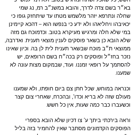
בא״ר בשם צדה לדרך, והובא במשנ״ב רמ, נג שמי
שחלה ונתרפא יזהר מלשמש מטתו עד שיתחזק גופו כי
יכאיבהו ויחליאהו ולא ידע כי בנפשו הוא – דהכא קיימינן
במי שלא חלה ומרגיש מעיקרא בטוב. וכדמוכח גם מזה
שלא הובא כן בשאר פוסקים לענין מוצאי תענית. ואדרבה,
ממוצאי ת״ב מוכח שבשאר תענית לית לן בה. וכיון שאינו
נזכר בחז״ל ופוסקים רק בכה״ח בשם הרופאים, יש
להסתמך על רופאי זמננו. ועוד, שבמקום מצות עונה לא
שמענו.
וכנראה במוחש, שכל חתן צם ביום חופתו, ולא שמענו
מעולם שזה לא בריא וכדו’, ובהכרח, שאחרי צום קצר
וכשעברו כבר כמה שעות, אין כל חשש.
וראה בירכתי ביתך ע’ צו דכיון שלא הובא בספרי
הפוסקים הקדמונים מסתבר שאין להחמיר בזה בליל