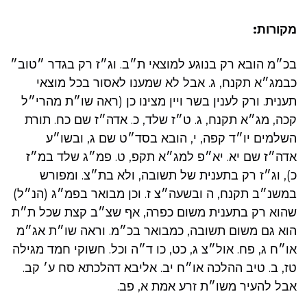
מקורות:
בכ״מ הובא רק בנוגע למוצאי ת״ב. וג״ז רק בגדר ״טוב״
כבמג״א תקנח, ג. אבל לא שמענו לאסור בכל מוצאי
תענית. ורק לענין בשר ויין מצינו כן (ראה שו״ת מהרי״ל
קכה, מג״א תקנח, ג. ט״ז שלד, כ. אדה״ז שם כח. תורת
השלמים יו״ד קפה, י, הובא בסד״ט שם ג, ובשו״ע
אדה״ז שם יא. יא״פ למג״א תקפ, ט. פמ״ג שלד במ״ז
כ), וג״ז רק בתענית של תשובה, ולא בת״צ. ומפורש
במשנ״ב תקנח, ה ובשעה״צ ז. וכן מבואר בפמ״ג (הנ״ל)
שהוא רק בתענית משום כפרה, אף שצ״ב קצת שכל ת״ת
הוא גם משום תשובה, כמבואר בכ״מ. וראה שו״ת אג״מ
או״ח ג, פח. אול״צ ג, כט, כו ד״ה וכל. חשוקי חמד מגילה
טז, ב. טיב ההלכה או״ח יב. אליבא דהלכתא סח ע׳ קב.
אבל להעיר משו״ת זרע אמת א, פב.