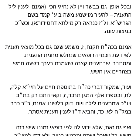
ובכל אופן, גם בבשר ויין לא נהיגי הכי. (אמנם, לענין ליל
התענית – להעיר מוישמע משה ב ע׳ קמד בשם
הגריש״א. וג״ז כנראה רק מילתא דחסידותא). וכש״כ
במצות עונה.
אמנם בכה״ח תקנח, ז, משמע שגם גם בכל מוצאי תענית
לפי דעת חכמי הרופאים שנחלש מחמת התענית.
ומסתבר, שבתענית קצרה שנגמרת בערך בשעה חמש
בצהריים אין חשש.
ועוד, שמקור דברי כה״ח בתוספת חיים על חיי״א קלה,
לח, ובספרו אלף המגן תרכד, ז, וקאי התם רק בת״ב
ויו״כ שמתענים לילה ויום, דוק בלשונו. אמנם, כ״כ כבר
במל״ח לא, כד, והביא ד״ז לענין תענית אסתר.
ואף גם זאת, שלא ידוע לנו לפי רופאי זמננו שיש בזה
חשש, כל שאכל ושתה ומרגיש בטוב. ולא דמי למש״כ