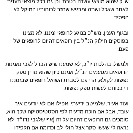
ש”ק שהוא מוצאי עשרה בטבת. וכן גם בכל מוצאי תענית
לאחר שאכל ושתה ומרגיש שחזר לכוחותיו המיקל לא
הפסיד.
ובגוף הענין, מש״כ בנוגע לרופאי זמננו, לא מצינו
בפוסקים חילוק הנ״ל בין רופאים דהיום לרופאים של
פעם.
ולמשל, בהלכות יו״כ, לא שמענו שיש הבדל לגבי נאמנות
הרופאים מטעמים הנ״ל, אמנם כיון שהוא מדין ספק
נפשות לקולא, הרי גם לסברת השואל רופאים שבזמננו
די בכוחם לעשות ספק נפשות.
ועוד אעיר, שלמיטב ידיעתי, אפילו אם לא יודעים איך
עובד, אבל אם הוכח מדעית לפי הסטטיסטיקה שכך הוא,
סומכים גם הרופאים דהיום על זה (אף שלגבי נדו״ד, לא
נראה לי שעשו סקר אצל חולי לב וכדומה אם הקפידו