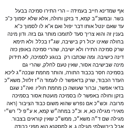
אף שמדינא חייב בעמידה – הרי התירו סמיכה בבעל
בשר. ובמשנ״ב קמא, ד בזקן וחולה, אלא שלא יסמוך כ”כ
עד שאם ינטל אותו דבר יפול ואם א”א לו לסמוך כ”א
בענין זה והוא צריך סעד לתומכו מותר גם בזה. ודון מינה
בחולה שאינו יכול רק בישיבה, שג״ז בכלל. ולא תימא
שרק סמיכה התירו ולא ישיבה, שהרי סמיכה באופן כזה
דינה כישיבה. ומה שכתבו רק בנוגע לסמיכה, לא תידוק
מינה שבישיבה אסור, שאין טעם לחלק, שהרי גם
בסמיכה חסר בכבוד התורה, והותר מחמת שבכה״ג ליכא
העדר הכבוד, שרק בדאפשר לו לעמוד ה״ז זלזול, משא״כ
בדאי אפשר, וברור שעושה כן מחמת חוליו. ואה״נ שגם
בזקן וחולה באפשר לו בסמיכה מועטת אסור בסמיכה
מרובה. וכש״כ אם נפרש שהוא משום כבוד הציבור (ראה
מאירי מגילה כא, א. וכ״כ במחה״ש קמא, א ע״פ ל׳ רש״י
מגילה שם ד״ה משא״כ, ממש״כ שאין קוראים בצבור.
אבל בירושלמי מגילה ג, א למסקנא הוא מפני כבודה.