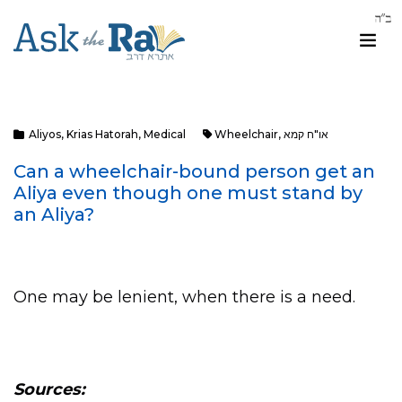
או"ח קמא
,
Wheelchair
Medical
,
Krias Hatorah
,
Aliyos
Can a wheelchair-bound person get an
Aliya even though one must stand by
an Aliya?
One may be lenient, when there is a need.
Sources: