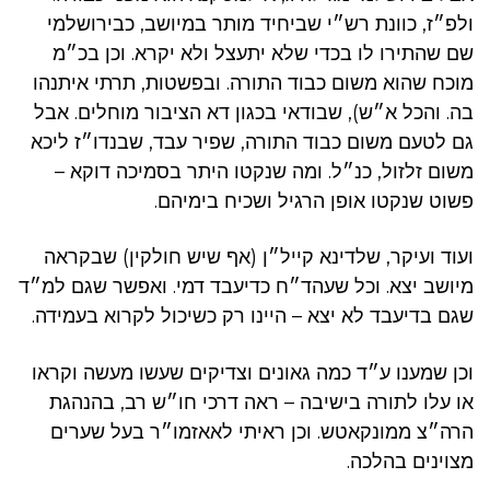
ולפ״ז, כוונת רש״י שביחיד מותר במיושב, כבירושלמי
שם שהתירו לו בכדי שלא יתעצל ולא יקרא. וכן בכ״מ
מוכח שהוא משום כבוד התורה. ובפשטות, תרתי איתנהו
בה. והכל א״ש), שבודאי בכגון דא הציבור מוחלים. אבל
גם לטעם משום כבוד התורה, שפיר עבד, שבנדו״ז ליכא
משום זלזול, כנ״ל. ומה שנקטו היתר בסמיכה דוקא –
פשוט שנקטו אופן הרגיל ושכיח בימיהם.
ועוד ועיקר, שלדינא קייל״ן (אף שיש חולקין) שבקראה
מיושב יצא. וכל שעהד״ח כדיעבד דמי. ואפשר שגם למ״ד
שגם בדיעבד לא יצא – היינו רק כשיכול לקרוא בעמידה.
וכן שמענו ע״ד כמה גאונים וצדיקים שעשו מעשה וקראו
או עלו לתורה בישיבה – ראה דרכי חו״ש רב, בהנהגת
הרה״צ ממונקאטש. וכן ראיתי לאאזמו״ר בעל שערים
מצוינים בהלכה.