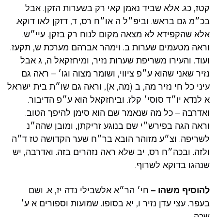
קטז, כג. אלא שביד נאמן קאי רק בשערות הזקן. אבל
בכ״מ גם בראש. וביפ״ל ה או״ח רס, ד, דזקן לאו דוקא.
אלא שהקפידא לא מצאה מקום לנוח רק בזקן. עיי״ש.
וראה מטעמים שערות ב. וימהר אברהם מערכת ש, תקעז.
ועוד. והעירו משריפת שערות נזיר, ומיחזקאל ה, ג אבל
נזיר שאני שהוא ע״פ ציווי, ושומר מצוה וגו׳ – ראה גם
עיני כל חי נזיר מה, ב (מה, א), וראה גם שו״ת בית ישראל
א לנדא יו״ד סוסי׳ קלז. וביחזקאל הוא ע״פ הדיבור.
ואדרבה – כל מה שנאמר שם הוא סימן להיפך הטוב.
וראה הגה בפירש״י שם בנוגע זריקתן, ומובן שהה״נ
לשריפה. וצ״ע מזוהר הובא בר״ח שער הקדושה טז ד״ה
ולזה. ובכה״ח רס, יב שלא ראה נזהרים בזה. ואדרבה, יש
שנהגו בדוקא לשרוף.
להוסיף משהו –
חי׳ הר״א אלשבילי נדה יז, א. ושם
בעפר. עצי עדן נזיר ו, יא בסופו. שמועות וספורים א ע׳
שכה.