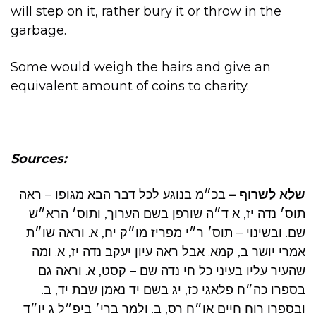
will step on it, rather bury it or throw in the
garbage.
Some would weigh the hairs and give an
equivalent amount of coins to charity.
Sources:
שלא לשרוף –
בכ״מ בנוגע לכל דבר הבא מגופו – ראה
תוס׳ נדה יז, א ד״ה שורפן בשם הערוך, ותוס׳ הרא״ש
שם. ובשינוי – תוס׳ ר״י מפריז מו״ק יח, א. וראה שו״ת
אמרי יושר ב, קמא. אבל ראה עיון יעקב נדה יז, א. ומה
שהעיר עליו בעיני כל חי נדה שם – קסט, א. וראה גם
בספרו כה״ח פלאגי כז, יג בשם יד נאמן שבת יד, ב.
ובספרו רוח חיים או״ח רס, ב. ולמר ברי׳ ביפ״ל ג יו״ד