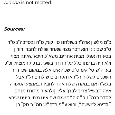
bracha
is not recited.
Sources:
כ”מ מלשון אדה”ז בשולחנו סי’ קעז, ס”ה ובסדבה”נ פ”ד
ס”ו: שבינינו הוא דבר מצוי שאחד שולח לחברו דורון
בסעודה אפלו מבית אחרים. משא”כ היכא שאינה מצוי
ולא היה בדעתו כלל על הדורון בשעת ברכת המוציא. וכ”כ
בערה”ש סי’ קעז ס”ט שכ”ז אינו אלא במקום שכן דרך
השכנים לשלוח זל”ז או הקרובים שולחים זל”ז אבל
בלא”ה אם במקרה שלח אחד לחבירו באמצע הסעודה
איזה תבשיל צריך לברך עליו. [ולהעיר מתורת מנחם
לסדר ברה״נ פ״ה ה״ב שגם שם אינו מצוי בינינו שיהא
״לדינא למעשה״, והוא ע״פ בדה״ש סמ״ב סק״ב].