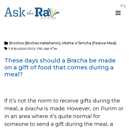
Brochos (Birchas HaNehenin)
,
Mishte V'Simcha (Festive Meal)
או"ח קעז
,
סדר ברכת הנהנין פרק ד
These days should a Bracha be made
on a gift of food that comes during a
meal?
If it’s not the norm to receive gifts during the
meal, a
bracha
is made. However, on Purim or
in an area where it’s quite normal for
someone to send a gift during the meal, a