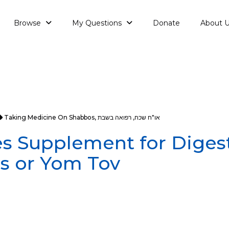
Browse
My Questions
Donate
About 
או"ח שכח
,
רפואה בשבת
,
Taking Medicine On Shabbos
s Supplement for Diges
s or Yom Tov