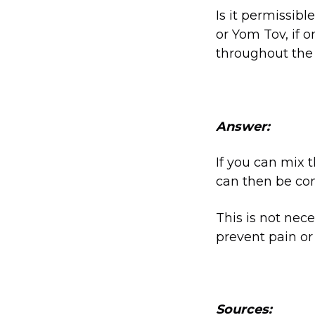
Is it permissib
or Yom Tov, if 
throughout th
Answer:
If you can mix 
can then be co
This is not nec
prevent pain or
Sources: