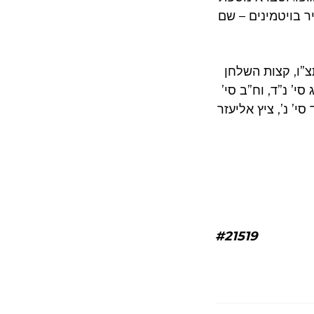
ר בויטמינים – שם
תצ”ו, קצות השלחן
י’ נ”ד, וח”ב סי’
י’ נ’, ציץ אליעזר
#21519