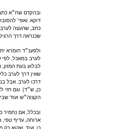
ובהקדם שח״א כתב ל
דוקא. ואפי’ להסובר
כתב, שהעצה לערבו ב
שכנראה דרך הרגיל ה
ולפענ״ד חומרא יתי
לערב במאכל, לפי ש
לבלוע בעת המזון, 
שאין דרך לערב כלל
דרכו לערב. אבל בנד
כן, ש״ד). וגם חזי 
הקצוה״ש ועוד שבימ
ובכלל, אם נחמיר כ
ארוחה, עדיף טפי, ר
כן. ועוד, שהוא רק 