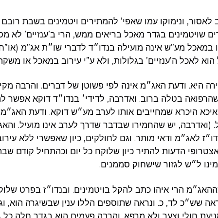
אסור, ונימוקו עמו שאפי’ להמתירים ויטמינים בשבת רובם 
ים שויטמינים בגדר מאכל בריאים ממש, הרי ב’ענזיים’ לא מס
מאכל מע”ש אינה מועילה בנדו״ד לדברי שו״ת אג”מ (או”ח ח”ב
וא לאכל ה’ענזיים’ בגלולות, ולא ע”י עירוב במאכל או משקה.
רה היא. ודעת האג״מ אינה לפי פשוטן של דברים. והרבה מקיל
הרפואה בטלה ברוב. ואדרבה, לדידי׳ בנדו״ד דוקא אפשר להת
ואיכא היכרא שמחייבים אותו לערב מע״ש דוקא. ודעת האג״מ
. (ואדרבה, יש שהחמירו שבדבר שדרך לערב אינו מועיל. והא
ו״ז לאג״מ ודאי מותר. וגם לחולקים, כיון שאפשרי ללא עירוב
לאצטרופי הדעות להתיר כיון שלוקח כל יום וכהתחיל קודם שבת.
ינו ל״ש לגזור שישחוק סממנים.
ההאג״מ הרי איהו כתב להקל בויטמינים. ובנדו״ז בפרט שלו
אה שש״כ לד, כ. ונראה שתוספים הללו ענין שבשיגרה הוא, וג
מניעת חולי וצער ולא מרפא. והרבה פעמים הוא בגדר חלה כל ג