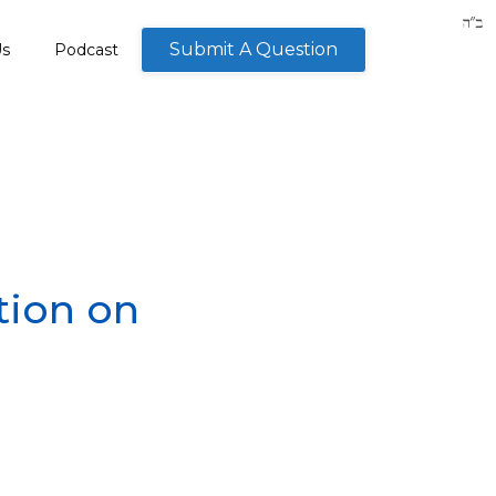
Submit A Question
Us
Podcast
tion on