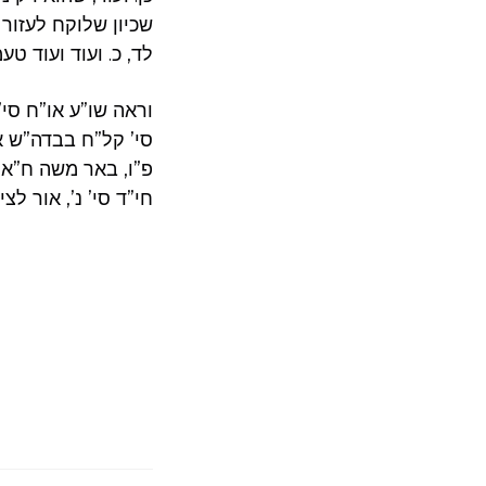
שכיון שלוקח לעזור
לד, כ. ועוד ועוד ט
וראה שו”ע או”ח סי’
סי’ קל”ח בבדה”ש אח
פ”ו, באר משה ח”א ס
חי”ד סי’ נ’, אור לצי