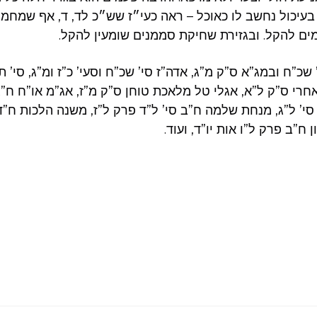
 בעיכול נחשב לו כאוכל – ראה כעי״ז שש״כ לד, ד, אף שמחמי
עמים להקל. ובגזירת שחיקת סממנים שומעין להקל.
 שכ”ח ובמג”א ס”ק מ”ג, אדה”ז סי’ שכ”ח וסעי’ כ”ז ומ”ג, סי’ 
רי ס”ק ל”א, אגלי טל מלאכת טוחן ס”ק מ”ז, אג”מ או”ח ח”ג ס
י’ ל”ג, מנחת שלמה ח”ב סי’ ל”ד פרק ל”ז, משנה הלכות ח”ד ס
ון ח”ב פרק ל”ו אות יו”ד, ועוד.