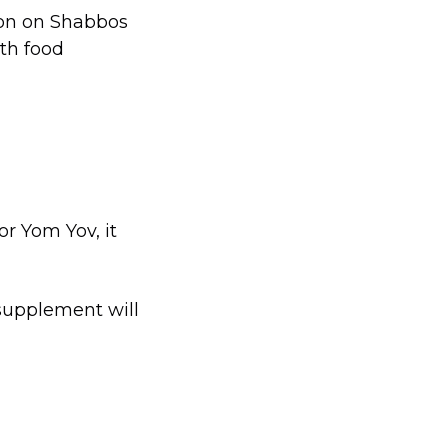
ion on Shabbos
th food
r Yom Yov, it
 supplement will