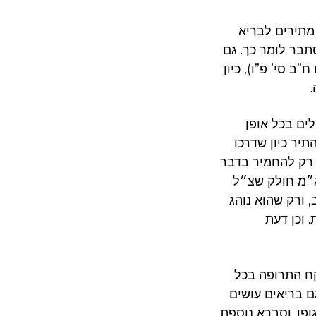
מתירים לבריא
תבר לומר כך. גם
 סי’ פ”ו), כיון
ים בכל אופן
יר כיון שדרכו
 רק להחמיר בדבר
ג״מ חולק שצ״ל
, ורק שהוא נוהג
 וכן דעת
קח התרופה בכל
ם בריאים עושים
ופו. וסברא נוספת