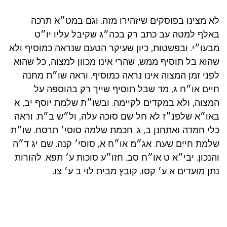
לא מצינו בפוסקים שיזהירו מזה. וגם במט״א תרכה
באלף למטה עב כתב רק בכה״ג שקיבל עליו יו״ט
מבעו״י. ובפשטות, כיון שעיקר הטעם שנראה כמוסיף ולא
שהוא בל תוסיף ממש, שהרי אינו מכוון למצוה, כל שהוא
לפני זמן המצוה אינו נראה כמוסיף. וראה שו״ת מחנה
חיים או״ח ג, מד שבל תוסיף שייך רק בהוספה על
המצוה, ולא במקדים לקיימה. ובשו״ת שלמת יוסף יב, א
באו״א שלפנ״ז לא חל שם סוכה עלה, ול״ש ב״ת. וראה
כלי חמדה ואתחנן ב, ג. חכמת שלמה סוסי׳ תרסח. שו״ת
שלמת חיים שעח. אג״מ או״ח א, סוסי׳ קנה. שם יג ד״ה
והנכון. יבי״א ט או״ח סב. חזו״ע סוכות ע׳ תפא. להורות
נתן מועדים א ע׳ קסו. קובץ מבית לוי ב ע׳ צו.