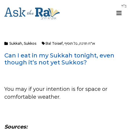
או"ח תרכה
,
בל תוסיף
,
Bal Toisef
Sukkos
,
Sukkah
Can I eat in my Sukkah tonight, even
though it’s not yet Sukkos?
You may if your intention is for space or
comfortable weather.
Sources: