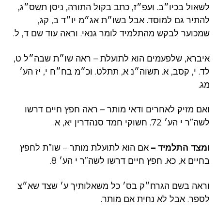
לשאול בכיו״ב. ועפ״ז, כתב בקול התורה, ניסן תשס״ג,
להתיר גם למוסד. אבל בשו״ת אג״מ יו״ד ב, קג,
שמכוער לבקש מהתלמיד לומר גנאי. וראה עוד שם ד, ל.
איברא, שלפעמים הוא לתועלת – ראה שו״ת שבה״ל ט,
לד. י, קסב, א. תשוה״נ א, תתלט. וכ״מ בח״ח י, יז הע׳
מג.
ואם מזיק לאחרים ודאי מותר – ראה חפץ חיים דרשו
לשה”ר י הע׳ 72. חשוקי חמד סנהדרין יא, א.
ומצד התלמיד –
אם הוא לתועלת מותר – שו”ת לחפץ
בחיים א, כא. חפץ חיים דרשו לשה”ר י הע׳ 8.
וראה בשם הגרח״ק בס׳ כל משאלותיך ע׳ שצד שא״צ
לספר. אבל לא נחית אם מותר.