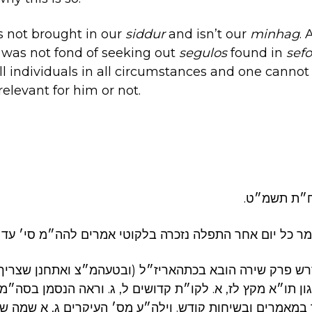
’s not brought in our
siddur
and isn’t our
minhag
. 
 was not fond of seeking out
segulos
found in
sef
all individuals in all circumstances and one cannot
relevant for him or not.
ח״ת תשמ״ט.
ר כל יום אחר התפלה נזכרה בלקוטי אמרים להה״מ סי׳ עד״
רש פרק שירה הובא בכתהאריז״ל (ובטעהמ״צ ואתחנן שצריך ל
ן תו״א מקץ לז, א. לקו״ת קדושים ל, ג. וראה הנסמן בסה״מ
במאמרים ובשיחות קודש. וילה״ע מס׳ העיקרים ג, א שמה ש