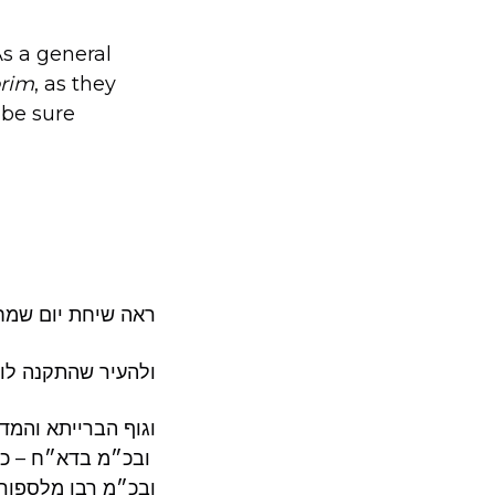
As a general
orim
, as they
 be sure
ראה שיחת יום שמ
ולהעיר שהתקנה לומ
וגוף הברייתא והמד
ובכ״מ בדא״ח – כגו
ובכ״מ רבו מלספור 