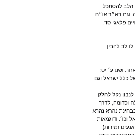
 הלב להסתכל
. וגם בא״ר או״ח
ים פלאגי סד.
לו לב להבין
חר. ושם ע׳ יט:
של כלל ישראל וגם
נבון נקל לחלק
ה וכדומה, לדרך
בבחינת נהרא נהרא
 וכו׳. ודוגמאות
אנעים זמירות)