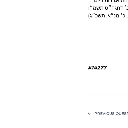
וועדויות דיום
ב׳ דחגה״ס תשמ״ו
 כ׳ מנ״א, תשכ״ג)
#14277
PREVIOUS QUES