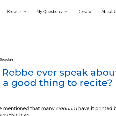
Browse
My Questions
Donate
About 
Segulah
 Rebbe ever speak abou
s a good thing to recite?
e mentioned that many
siddurim
have it printed 
hy this is so.