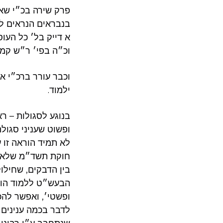
פרק שירה בכ״י שא
בנבראים הנראים לע
א דייק בל׳ כל העוס
וכ״ה בפי׳ ר״ש קמחי
וכבר עורר ברכ״י או
ילמוד.
בנוגע לסגולות – רא
ופשוט שעניני סגולה
לא תמיד הוראה זו ע
חוקת תשד״מ שלא לא
בין הדבקים, שחילוק
הבעש״ט ללמוד הורא
ופשטי׳, ואפשר להכי
לדבר בכמה ענינים 