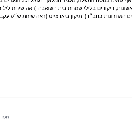
אף שאינו בנוסח התפלה, מעמד המלאך הגואל וכל הנערים בהת
ונות, ריקודים בלילי שמחת בית השואבה (ראה שיחת ליל 
 האחרונות בחב״ד), תיקון ביארצייט (ראה שיחת ש״פ עקב,
TION