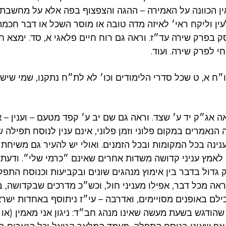
ין הכוונה על האמירה – ההגה והצפצוף בפה אלא על מחשבת
ין וליקח ראי׳ לאיזה מדה טובה או מוסר השכל או דבר חכמה
ק בפרק שירה עד״ז. וראה גם רוח חיים פלאגי א, סד. ימצא חי
 לפרק שירה. ועוד.
״ח א, ט שכל סדרי הלימודים וכו׳ לא לת״ח נתקנו, שמי שיש 
ה אג״ק יד ע׳ שצד. וראה גם שם יב ע׳ קפד מטעם – וענין – א
 הנאמרים במקום פלוני וזמן פלוני, אינם ענין לנוסח תפילה 
נינה בכל המקומות ובכל הזמנים. ואולי יש להעיר גם משיחת
מץ עניני קדושה משדות אחרים שאינם ״כרמי שלי״. ודעת ל
 גדול בדבר בין אימוץ מנהגים שונים ובקביעות וכנוסח התפל
ה מכל דבר, אפילו מעניני חול, וכש״כ מדרכים שבקדושה, 
לם באופנים מסויימים, ואדרבה – עי״ז ניתוסף באחדות ישראל
שהודגש בשעת מעשה שאינו מנהג חב״ד: ניגון אני מאמין (או 