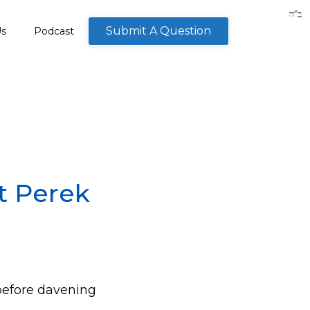
Submit A Question
Us
Podcast
t Perek
before davening