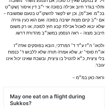
ויל״ע במקום שאין לו סוכה, אם הנמנע משתי׳ משובח.
ותלוי בגדר חיוב אכילה בסוכה אי י״ב דין איסור (שקו״ט
בכ״מ. ואכ״מ), וכן יש לקשר להשקו״ט בטעם שמשובח –
אם י״ב קיום מצות ישיבה בסוכה. ואם הוא כעין גזירה
שלא יבוא לאכול אכילת קבע חוץ לסוכה, או רק משום
חיבוב מצוה – ראה הנסמן במשנ״ב מהדורת דרשו.
ולכאו׳ ה״ז ע״ד ד׳ המרדכי, הובא בפוסקים ואדה״ז
או״ח סוסי׳ יג, שלא אמרה תורה שלא ללבוש ד׳ כנפות
בלי ציצית, כ״א להטיל בו ציצית, ובשבת שאינו יכול אינו
עובר.
וראה כאן במ״מ –