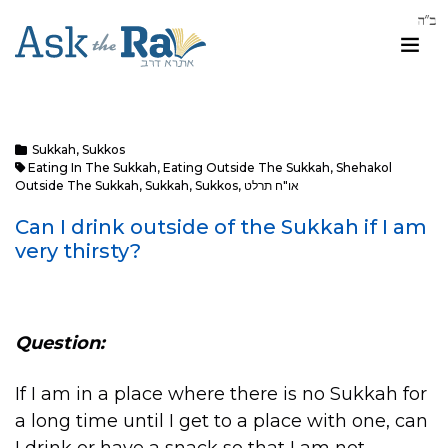
Sukkah
,
Sukkos
Eating In The Sukkah
,
Eating Outside The Sukkah
,
Shehakol
Outside The Sukkah
,
Sukkah
,
Sukkos
,
או"ח תרלט
Can I drink outside of the Sukkah if I am
very thirsty?
Question:
If I am in a place where there is no Sukkah for
a long time until I get to a place with one, can