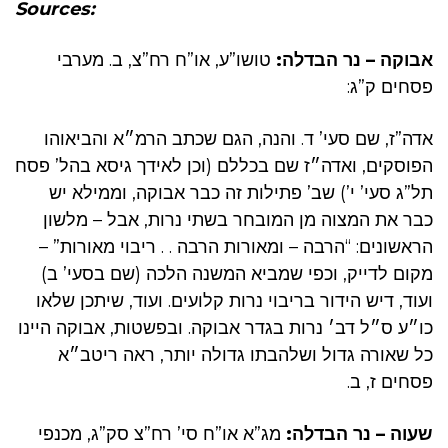
Sources:
אבוקה – נר הבדלה:
טושו”ע, או”ח רח”צ, ב. מערבי
פסחים ק”ג:
אדה”ז, שם סעי’ ד. והנה, הגם שכתב הרמ״א והביאוהו
הפוסקים, ואדה״ז שם בכללם (וכן לאידך גיסא בהל’ פסח
תל”ג סעי’ י’) שב’ פתילות זה כבר אבוקה, וממילא יש
כבר את המצוה מן המובחר בשתי נרות, אבל – מלשון
הראשונים: “הרבה – ומאורות הרבה . . ריבוי מאורות” –
מקום לדייק, וכפי שמביא המשנה הלכה (שם בסעי’ ב)
ועוד, דיש הידור בריבוי נרות קלועים. ועוד, שיתכן שלאו
כו״ע ס״ל דב׳ נרות בגדר אבוקה. ובפשטות, אבוקה היינו
כל שאורה גדול ושלהבתו גדולה יותר, ראה ריטב״א
פסחים ז, ב.
שעוה – נר הבדלה:
מג”א או”ח סי’ רח”צ סק”ג, מכנפי