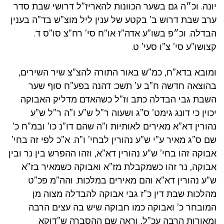
יונה. וכ״ה גם בשער הכוונות להאריז”ל דרושי שבת סדר
ערב שבת דרוש ב’ בקטע של ענין ליל מוצ”ש בד”ה בענין
הבדלה. וכ״פ בשו”ע אדה”ז או”ח סי’ רח”צ סו”ס ד.
קצושו”ע סי’ צ”ו סעי’ ט.
ומובא בדא”ח, כמ”ש באור התורה להצ”צ שיר השירים,
בהוצאה חדשה ח”ב ע’ תשכ: דהנה בפע”ח סוף שער
השבת גבי הבדלה כתב וז”ל כשהאדם מדליק האבוקה
יכוין כי דונג גימט’ ס”ג ושעוה ר”ל ש”ע ו”ה ר”ל ש”ע
נהורין דא”א מאירים לאותיות ו”ה שהם דו”נ כו’ ובמ”ח כ’
שם ס”ג מאיר ע”י ש”ע נהורין לבחי’ ו”ה. א”כ לפי זה בחי’
אבוקה זהו בחי’ ש”ע נהורין דא”א, וזהו ההפרש בין נר ובין
אבוקה, נר זהו כשמקבלת מז”א ואבוקה כשמאיר בז”א
ש”ע נהורין דא”א והם מאירים במלכות. והה”מ פכ”ט
מהלכות שבת דין כ”ז גבי אבוקה להבדלה מצוה מן
המובחר כ’ ואבוקה כמו חבוקה שיש בה עצים הרבה
ומאורות הרבה עכ”ל, וראה שם ההסברה ש”דוקא