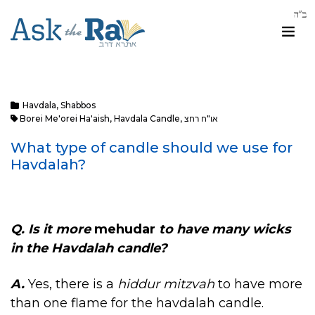
Havdala
,
Shabbos
או"ח רחצ
,
Havdala Candle
,
Borei Me'orei Ha'aish
What type of candle should we use for
Havdalah?
Q. Is it more
mehudar
to have many wicks
in the Havdalah candle?
A.
Yes, there is a
hiddur mitzvah
to have more
than one flame for the havdalah candle.