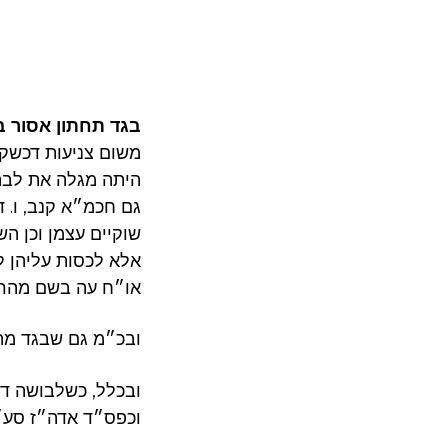
בגד תחתון אסור בג
משום צניעות דכשקו
היתה מגלה את לבה 
גם חכמ״א קנב, ו. 
שוקיים עצמן וכן השב
אלא לכסות עליהן 
או״ח עה בשם מהרי
ובכ״מ גם שבגד מהו
ובכלל, כשלבושה דק
וכפס״ד אדה״ז סע״ה