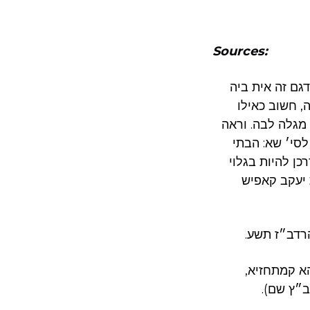
Sources:
גם זה אית ביה
, חשוב כאילו
מגלה לבה. וראה
סי׳ שא: הבתי
רכן להיות בגלוי
 יעקב קאפיש
הרדב״ז תשע.
א קמתחזיא,
ב״ץ שם).