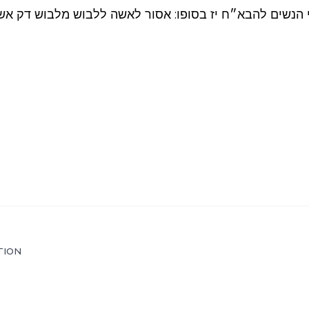
הנשים להבא״ח יז בסופו: אסור לאשה ללבוש מלבוש דק אשר
TION