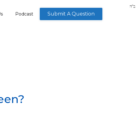
Submit A Question
Us
Podcast
een?