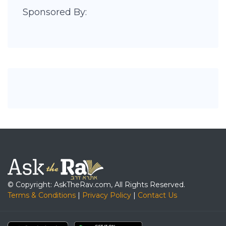
Sponsored By:
© Copyright: AskTheRav.com, All Rights Reserved.
Terms & Conditions
|
Privacy Policy
|
Contact Us