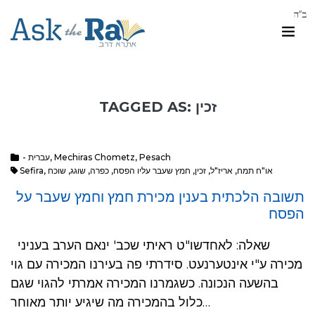
TAGGED AS: זכין
Pesach
,
Mechiras Chometz
,
- עברית
או"ח תמח
,
אריז"ל
,
זכין
,
חמץ שעבר עליו הפסח
,
כפרה
,
שוגג
,
שוכח
,
Sefira
תשובה הלכתית בענין מכירת חמץ וחמץ שעבר על
הפסח
שאלה: לאחדשו"ט ראיתי שכב' ינאם הערב בעניני
מכירה ע"י אינטערנעט. סידרתי פה בעירנו המכירה עם גוי
בהשעה הנכונה. כשגמרנו המכירה אמרתי להגוי שגם
כלול בהמכירה מה שיגיע יותר מאוחר…