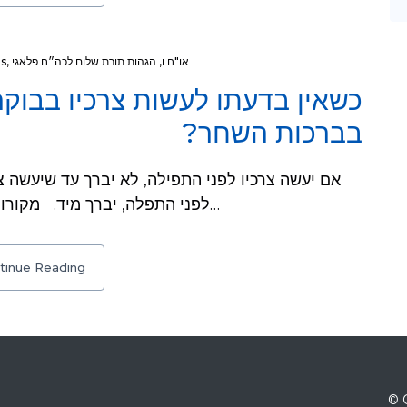
או"ח ו
,
הגהות תורת שלום לכה״ח פלאגי
,
s
כשאין בדעתו לעשות צרכיו בבוק
בברכות השחר?
לפני התפלה, יברך מיד. מקורות: בשוע"ר ו, א כתב שאף שעכשיו נהגו העולם…
tinue Reading
© 