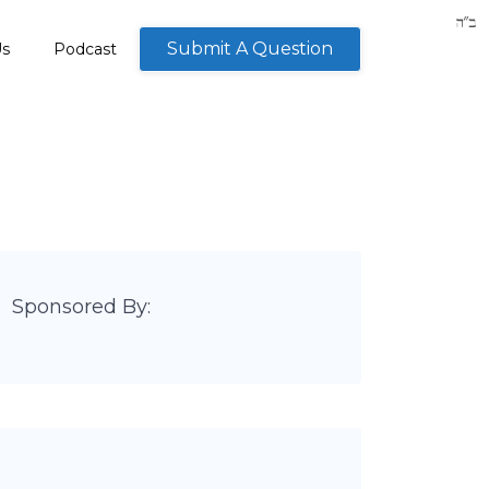
Submit A Question
Us
Podcast
Sponsored By: