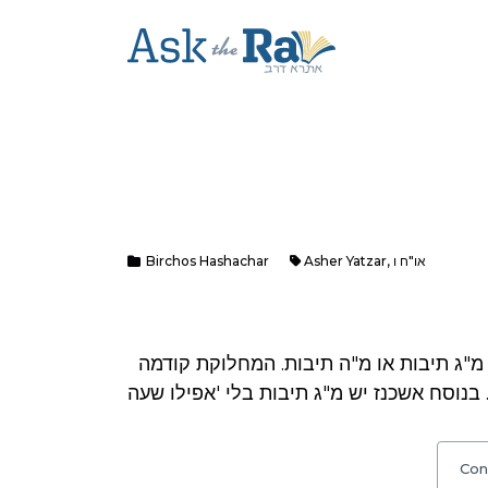
או"ח ו
,
Asher Yatzar
Birchos Hashachar
שאלה: במג"א סי' ו' הביא שתי דעות אם באשר יצר יש מ"ג תיבות או מ"ה תיבות. המחלוקת קודמה
Con