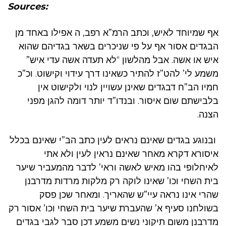
Sources:
אף שמיוחד לאיש, וכתב הרמ”א רפב, ה אפילו באחד מן
הבגדים אסור אף על פי שניכרים בשאר בגדיהם שהוא
איש או אשה. אבל מהלשון “לא תעדה אשה עדי איש”
משמע לי’ להט”ז להתיר כשאינו דרך עידוי וקישוט. וכ”כ
חמיו הב”ח דבגדים שאינן עשויין לנוי ולקישוט אין
בלבישתם שום איסור. ובנדו”ד יותר דומה להגן מפני
הצנה.
ובנוגע בגדים שאינם נראים לעין כתב הב”י שאינם בכלל
איסורא דקרא מאחר שאינם נראין לעין ולא אתי
לאיחלופי בהו מאיש לאשה וראי’ לדבר מהמעביר שיער
בית השחי וכו’ שאינו לוקה רק מלקות מרדות מדרבנן
שהרי אינו נראה עיי”ש שהאריך. ומאחר שכן פסק
בשולחנו סעיף א’ שהעברת שיער בית השחי וכו’ אסור רק
מדרבנן משום תיקוני נשים משמע דכן סבר לגבי בגדים