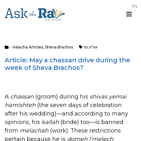
אה"ע סד
Sheva Brachos
,
- Halacha Articles
Article: May a chassan drive during the
week of Sheva Brachos?
A
chassan
(groom) during his
shivas yemai
hamishteh
(the seven days of celebration
after his wedding)—and according to many
opinions, his
kallah
(bride) too—is banned
from
melachah
(work). These restrictions
pertain because he is
domeh l’melech