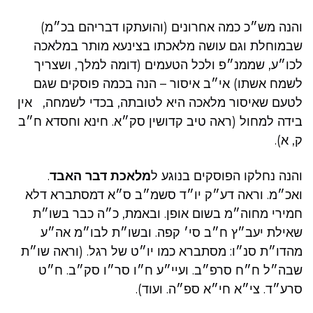
והנה מש״כ כמה אחרונים (והועתקו דבריהם בכ״מ)
שבמוחלת וגם עושה מלאכתו בצינעא מותר במלאכה
לכו״ע, שממנ״פ ולכל הטעמים (דומה למלך, ושצריך
לשמח אשתו) אי״ב איסור – הנה בכמה פוסקים שגם
לטעם שאיסור מלאכה היא לטובתה, בכדי לשמחה, אין
בידה למחול (ראה טיב קדושין סק״א. חינא וחסדא ח״ב
ק, א).
והנה נחלקו הפוסקים בנוגע ל
מלאכת דבר האבד
.
ואכ״מ. וראה דע״ק יו״ד סשמ״ב ס״א דמסתברא דלא
חמירי מחוה״מ בשום אופן. ובאמת, כ״ה כבר בשו״ת
שאילת יעב״ץ ח״ב סי׳ קפה. ובשו״ת לבו״מ אה״ע
מהדו״ת סנ״ו: מסתברא כמו יו״ט של רגל. (וראה שו״ת
שבה״ל ח״ח סרפ״ב. ועיי״ע ח״ו סר״ו סק״ב. ח״ט
סרע״ד. צי״א חי״א ספ״ה. ועוד).