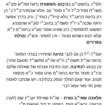
ולפ״ז, בהשקו״ט ב
כיבוס
ו
תספורת
(ראה פת״ש סק״א
משו״ת מהריב״ל ח״ג סוסי׳ עב. אלא שבמהריב״ל כ׳ כן
רק בדעת הראב״ד (ולא קייל״ן כוותי׳), ורק בדרך אפשר.
וראה שכנה״ג יו״ד סשמ״ב בהגב״י סק״א שהמנהג
הפשוט להסתפר), כיון שאינו אסור מצ״ע בחוה״מ כ״א
שלא יכנס כשהוא מנוול – אין לאסור. וכש״כ
נטילת
צפרניים
.
ועפ״ז י״ל כן גם לגבי
נהיגה
שהתירו בצרכי המועד.
(וראה שו״ת תשוה״נ ח״א אה״ע סתשנ״ד מטעם אחר).
וכן בנוגע ל
כתיבה
, הנה כתיבת אגרות של שאלות שלום
וכיו״ב מותר מדינא בחוה״מ ואינו אסור כ״א מחמת
מנהג. ועוד שגם המלך עוסק בכתיבה. ויש שכתבו לאסור.
ופוק חזי מאי עמא דבר.
מלאכה שאי״ב טורח
– שו״ת שאילת יעב״ץ שם (לענין
קריעה). ובאו״א קצת, בפסקי יד דוד (אישות פ״י