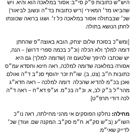
היש״ש כתובות פ״ק סי״ב: אסור במלאכה הוא והיא. ויש
שהביאו מד׳ המאירי (ריש כתובות בד״ה ונשוב לביאור)
שכ׳ שבבתולה אסור במלאכה כל ז׳. ושגו ברואה שכוונתו
לחתן הנושא בתולה.
[ומש״כ בסוכת שלום יצחק, הובא באוצה״פ שהחתן
דומה למלך ולא הכלה (וכ״כ בכמה ספרי דרוש) – הנה,
יש שכתבו להיפך שלטעם זה (שדומה למלך) גם היא
אסורה במלאכה שדומה למלכה, ראה חינא וחסדא עמ״ס
כתובות ח״ב (צט, ב). שו״ת זכר יהוסף סנ״ב ד״ה ואולם.
ואכן בכ״מ להדיא שהכלה דומה למלכה – ראה חדא״ג
מהר״ל ב״ק לב, א. וכ״ה בכ״מ. וע״פ דא״ח – ראה ד״ה
לכה דודי תרפ״ט].
מחילה:
נחלקו הפוסקים אי מהני מחילתה, ראה נו״כ
השו״ע (ב״ש סק״א. ח״מ סק״ב. המקנה שם. ועוד) שכ׳
לדייק שאי״מ.