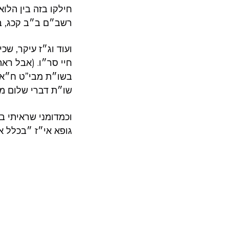
חילקו בזה בין הלו
רשב״ם ב״ב קכג, ב.
ועוד וג״ז עיקר, ש
חיי סר״ו. (אבל רא
בשו״ת מבי”ט ח״א ס
שו״ת דברי שלום ).
וכמדומני שראיתי ב
גופא אי״ז ״בכלל א.