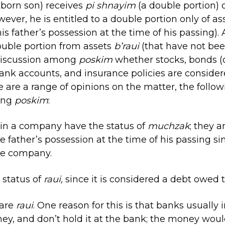
stborn son) receives
pi shnayim
(a double portion) o
ever, he is entitled to a double portion only of as
his father’s possession at the time of his passing).
ouble portion from assets
b’raui
(that have not bee
 discussion among
poskim
whether stocks, bonds (
ank accounts, and insurance policies are conside
e are a range of opinions on the matter, the follow
ong
poskim
:
 in a company have the status of
muchzak
; they a
e father’s possession at the time of his passing si
he company.
 status of
raui,
since it is considered a debt owed t
 are
raui
. One reason for this is that banks usually 
ey, and don’t hold it at the bank; the money woul