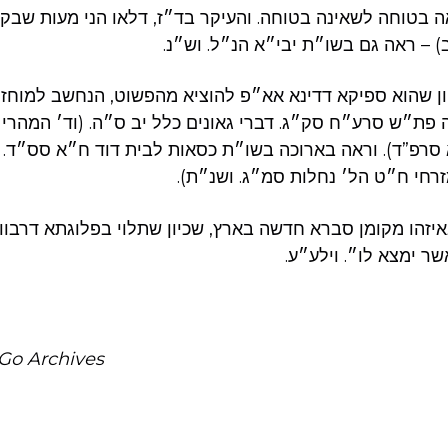
אה בטוחה לשאינה בטוחה. והעיקר בד״ז, דלאו הני מעות שבק 
) – ראה גם בשו״ת יבי״א הנ״ל. וש״נ
כיון שהוא ספיקא דדינא אא״פ להוציא מהפשוט, הנחשב למוחז
ה פת״ש סרע״ח סק״ג. דברי גאונים כלל יב ס״ה. (וד׳ המהרי
רפ”ד). וראה בארוכה בשו״ת כסאות לבית דוד ח״א סס״ד. ו
מזרחי ח״ט הל׳ נחלות סמ״ג. ושנ״ת
איזהו מקומן סברא חדשה בארץ, שכיון שתלוי בפלוגתא דרבוו
שר ימצא לו״. וילע״ע
Go Archives