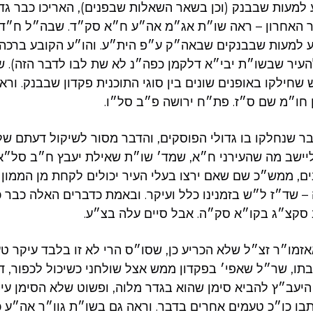
גע למעות שבבנק (וכן בשאר השאלות שבפנים), האריכו כבר גד
ור האחרון – ראה שו״ת אג״מ אה״ע ח״א סק״ד. שבה״ל ח״ד 
ע למעות שבבנקים שבאה״ק ע״פ הית״ע. והו״ע הקובע ברכה 
עיר שבשו״ת יבי״א דלקמן כפה״נ לא שת לבו לדבר הזה). ש
ש שחילקו באופנים שונים בין סוגי התוכנית פקדון שבבנק. ור
ן חו״מ שם ס״ז. פת״ח ירושה פ״ב סל״ו
דבר שנחלקו בו גדולי הפוסקים, והדבר מסור לשיקול דעתם של
ליישב מה שהעירני ח״א, שמד׳ שו״ת שאילת יעבץ ח״ב סל״א 
, ממש״כ שם שאם ירצו בעלי העיר יכולים לקחת מן הממון ל
שד״ז ל״ש בזמנינו כלל ועיקר. ובאמת כדברים האלה כבר כ
 סקצ״ג בקו״א סק״ה. אבל סיים עלה בצ״ע
אזמו״ר זצ״ל שלא הכריע כן, שסו״ס הרי לא זו בלבד עיקר 
תו, שר״ל שאפי׳ בפקדון ממש אצל שולחני כשיכול לכפור, דינ
 היעב״ץ להביא סימן שהוא בגדר מלוה, ופשוט שלא הסימן עיק
בו כו״כ טעמים אחרים בדבר. וראה גם בשו״ת גוו״ר אה״ע 