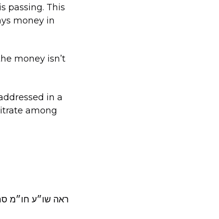
is passing. This
days money in
 the money isn’t
 addressed in a
bitrate among
ראה שו״ע חו״מ ס.