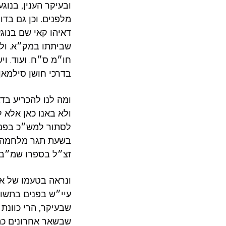
ובעיקר הענין, בנו
מלפנים. וכן גם בד
דאיהו קאי שם בנוג
שביתתו במק״א. ולה
חו״מ ס״ח. ועוד. וי
בדרכי חושן סילמא.
ומה לנו להכריע ב.
ולא באנו כאן אלא 
לסתור למש״כ בפנים
בשעת תגר מלחמה – 
זצ״ל בספרו שמ״ב.
ונראה בטעמו של א,
עיי״ש בפנים בתשוב,
שבעיקר, הרי כוונת
שבשאר אחרונים כת