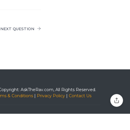
NEXT QUESTION
Copyright: AskTheRav.com, All Rights Reserved.
rms & Conditions
|
Privacy Policy
|
Contact Us