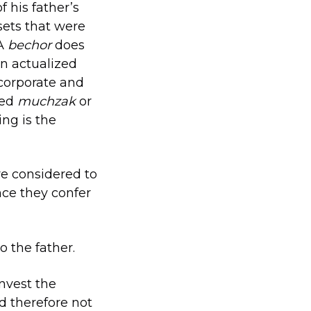
f his father’s
sets that were
 A
bechor
does
n actualized
corporate and
red
muchzak
or
ing is the
re considered to
nce they confer
o the father.
invest the
d therefore not