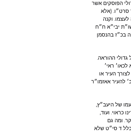
ולי הפוסקים אשר
סרט״ו. (אלא
לעצמו. וקנה
ו״ת יבי״א ח״ח
אה בכ״ז בהנסמן
 גדולי ההוראה
לכאו׳ ראי׳
צורך העיר או
׳ להעיר אאזמו״ר
טעמו של היעב״ץ
ו כראוי. ועוד
ר. ומה גם
כלל ד סי״ט שלא