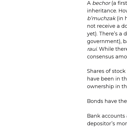
A
bechor
(a fir
inheritance. How
b’muchzak
(in 
not receive a d
yet). There’s a
government), b
raui
. While ther
consensus am
Shares of stock
have been in th
ownership in t
Bonds have the
Bank accounts
depositor’s mon