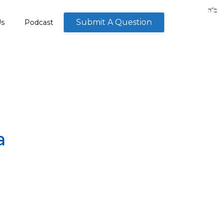
Submit A Question
Us
Podcast
a