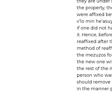
they are under 
the property, t
were affixed b
v’lo min he’asu
if one did not 
it. Hence, befo
reaffixed after 
method of reaff
the mezuzos fo
the new one wit
the rest of the 
person who was 
should remove t
in the manner p