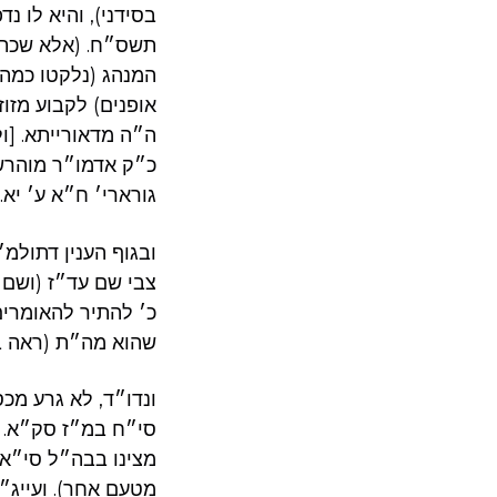
בסידני), והיא לו 
תשס״ח. (אלא שכת״ש
המנהג (נלקטו כמה
אופנים) לקבוע מזוז
כ״ק אדמו״ר מוהרש
גורארי׳ ח״א ע׳ יא. 
ובגוף הענין דתול
צבי שם עד״ז (ושם ד
כ׳ להתיר להאומרים
שהוא מה״ת (ראה בה
ונדו״ד, לא גרע מכ
סי״ח במ״ז סק״א. 
מצינו בבה״ל סי״א 
מטעם אחר). ועייג״