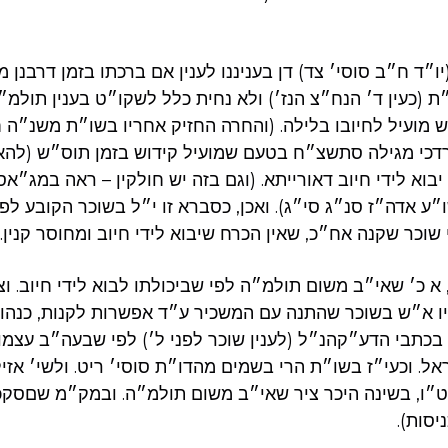
ו״ד ח״ב סוסי׳ צד) דן בעניננו לענין אם ברכתו בזמן דרבנן מ
 (כעין ד׳ הנח״צ הנז׳) ולא נחית כלל לשקו״ט בענין תולמ״
 מועיל לחיובו בלילה. (והחרה החזיק אחריו בשו״ת משנ״ה 
דכי מגילה סתשצ״ח בטעם שמועיל קידוש בזמן תוס״ש (להא
יבוא לידי חיוב דאורייתא. (וגם בזה יש חולקין – ראה במג״
ע אדה״ז סנ״ג סי״ג). ואכן, כסברא זו י״ל בשוכר הקובע לפנ
שוכר שקנה אח״כ, שאין הכרח שיבוא לידי חיוב ומחוסר קנין.
א כ׳ שאי״ב משום תולמ״ה לפי שביכולתו לבוא לידי חיוב. וצ
ו א״ש בשוכר שהתנה עם המשכיר ע״ד אפשרות לקנות, כנהוג 
 בכתבי הדע״קהנ״ל (לענין שוכר לפני ל׳) לפי שבעה״ב עצמו 
אל. וכעי״ז בשו״ת הרי בשמים מהדו״ת סוסי׳ ריט. ולשי׳ אזיל
ו, בשינה היכר ציר שאי״ב משום תולמ״ה. ובמק״מ שםסקכ
יסות).