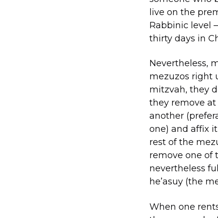
live on the prem
Rabbinic level 
thirty days in C
Nevertheless, m
mezuzos right u
mitzvah, they d
they remove at 
another (prefe
one) and affix 
rest of the mez
remove one of 
nevertheless fu
he’asuy (the m
When one rents 