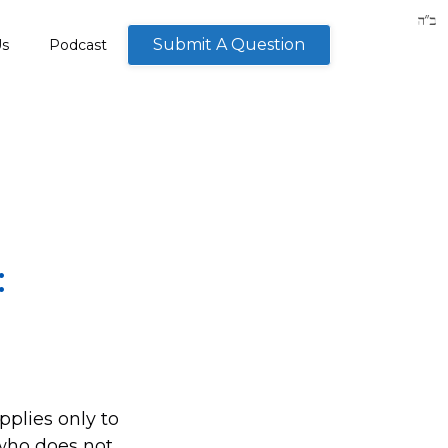
Submit A Question
Us
Podcast
:
pplies only to
who does not