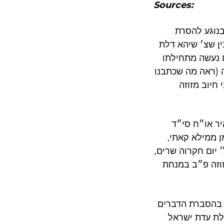
Sources:
נוגע להסרת
ין שצ׳ שיהא דלת
ם נעשה מתחילתו
ה (ראה מה שכתבנו
חיוב מזוזה
יר או״ח סי״ד
ן ממילא קאתי,
 יום חקרוה שרים,
זוזה פ״ב במנחת
ד בהסברת הדברים
לת עדת ישראל