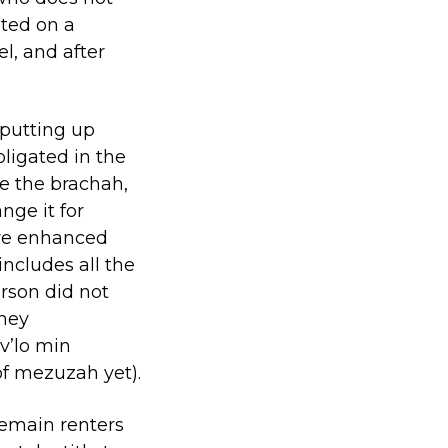
ated on a
l, and after
 putting up
ligated in the
ke the brachah,
nge it for
ore enhanced
includes all the
erson did not
they
v’lo min
f mezuzah yet).
remain renters