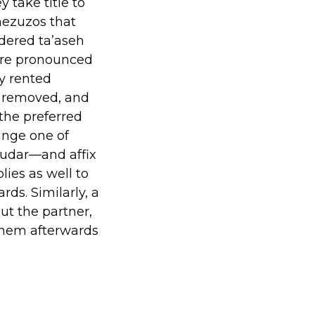
 take title to
mezuzos that
dered ta’aseh
more pronounced
ey rented
be removed, and
 the preferred
ange one of
udar—and affix
ies as well to
rds. Similarly, a
ut the partner,
them afterwards