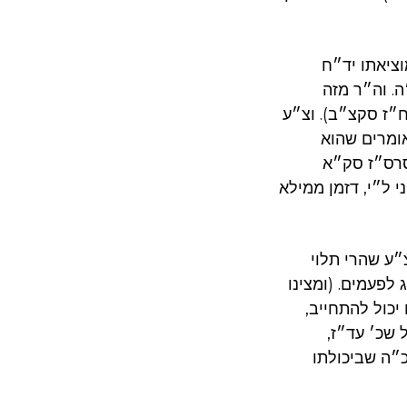
וציאתו יד״ח
ה. וה״ר מזה
ח״ז סקצ״ב). וצ״ע
ומרים שהוא
אסרס״ז סק״א
י ל״י, דזמן ממילא
״ע שהרי תלוי
לפעמים. (ומצינו
יכול להתחייב,
 שכ׳ עד״ז,
״ה שביכולתו