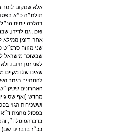
אלא שמקום לומר בכ
תולמ״ה כ״א בפסול 
בהלכה יומית הנ״ל)
ואכן, גם לדידן, שב
אחר, דזמן ממילא ק
שני מזוזה סרפ״ט 
שבשוכר מישראל ל״
לפני זמן חיובו. ול
שאינו שלו מקיים מצ
להתחייב בגמר השכי
האחרונים ששקו״ט ב
מחדש (ואף שסוגיין
וששכירות הגוי בפס
בפסול מחמת ד״א, 
בדברהפוסלה״, והמ
בכ״ז בדברינו שם).