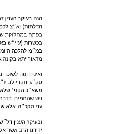
הנה בעיקר הענין ד
הדלתות) וא״צ לכפו
בפתח במחלוקת שנוי
בכשרות (עיי״ש באו
במ״מ להלכה היומית
מדאורייתא בקונה א
ואינו דומה לשוכר ב
סק״ג. חקרי לב יו״ד
משא״כ הקני׳ שלאחר
ויש שהחמירו בדבר 
עני סקכ״ה. אלא שה
ובעיקר הענין דל״ש
ידידנו הרב אשר אל