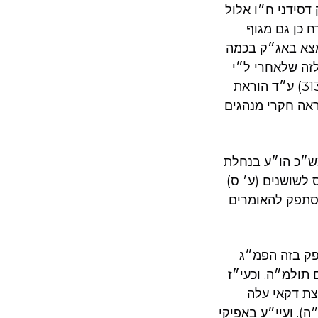
דסידני ח״ו אלול
 כן גם מגוף
מצא באג״ק בכמה
לזה שלאחרי ל״י
ה״ה מדאורייתא. [ולהנת׳, ה״ז מתאים גם להמסופר (שמועות וסיפורים ח״א ע׳ 313) ע״ד הוראת
אה חקרי מנהגים
ש״כ הו״ע בנחלת
ס לשושנים (ע׳ ס)
נסתפק להאומרים
תפק בזה הפמ״ג
תולמ״ה. וכעי״ז
צת דקאי עלה
). ועיי״ע באפיקי