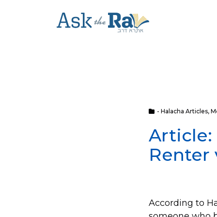
- Halacha Articles
,
M
Article
Renter 
According to Ha
someone who bo