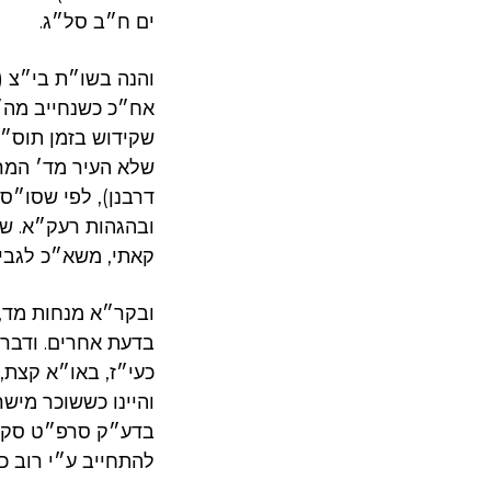
ים ח״ב סל״ג.
והנה בשו״ת בי״צ (י
אח״כ כשנחייב מה״ת
שקידוש בזמן תוס״ש
שלא העיר מד׳ המר
דרבנן), לפי שסו״ס 
ובהגהות רעק״א. שו״
קאתי, משא״כ לגבי 
ובקר״א מנחות מד, 
בדעת אחרים. ודברי
כעי״ז, באו״א קצת,
והיינו כששוכר מישר
בדע״ק סרפ״ט סקט״
להתחייב ע״י רוב כנ