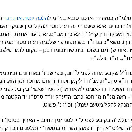
תולמ״ה במזוזה, הארכנו טובא במ״מ ל
הלכה יומית אות רנד
(ב
ל הדברים. אלא ששם היתה דעת נוטה להקל, כיון שעיקר הענ
, ומעיקרהדין קייל״ן דלא כהרמב״ם. זאת ועוד אחרת, דהת
רך), משא״כ בנדו״ד בשותפות גוי שלכמה דעות פטור ממזוז
 אות ש). וגם בשוכר בית שחיובומדרבנן – מקום לומר שלגבי 
ח״כ, ה״ז תולמ״ה.
חו״ל שקבע מזוזה לפני ל׳ יום, וכפי שנת׳ באחרונים (בית מא
 ח״ג סקכ״ח. מנ״ח דלקמן. ועוד), דהתם מחוסר זמן הוא, וזמ
 השכירות דלאוממילא אתיא. (ולהעיר שאפי׳ בקובע לפני ל׳
– ראה מנ״ח מ׳ תכג. כתבי הדע״ק יו״ד סרפ״ו. יד הקטנה מ
מנהג להקל מטעם שנת׳). וכ״ז נ׳ פשוט.
 תולמ״ה בקובע לפני ל״י, לפני זמן החיוב – האריך בטוטו״
יהו שליט״א רייך ירפאהו השי״ת בתושח״י (מלפנים רב דקהי