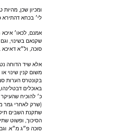
ומכיון שכן, מהיות 
לי׳ בכחא דהתירא כ
אמנם, לכאו׳ איכא 
שקנאם בשינוי, וגם
סוכה, ול״א דאיכא 
אלא שיד הדוחה נט
משום קנין שינוי א
בקונטרס הערות סמ״
באוכלים דבטלינהו
כ׳ להוכיח שהעיקר 
(שרק לאחרי גמר מ
שתקנת השבים תיקנו
הסיכוך, ופשוט שתי
סוכה פ״ג מ״א. וגם