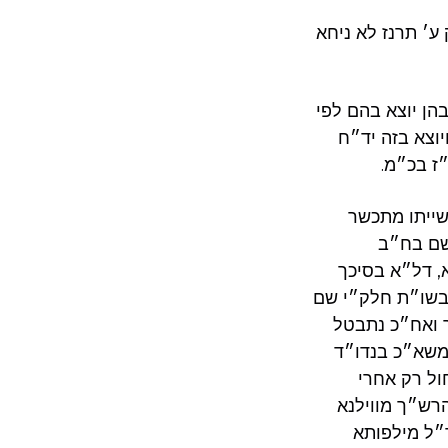
 ע׳ תרנז לא ניחא
הן יוצא בהם לפי
יוצא בזה יד״ח
ז בכ״מ.
שייתו מתכשר
 שם בח״ב
, דל״א בסיכך
ובשו״ת חלק״י שם
ך ואח״כ נתבטל
משא״כ בנדו״ד
ול רק אחרי
הרש״ך מווילנא
ר״ל מילפותא