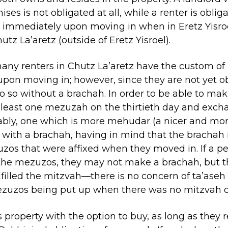
ises is not obligated at all, while a renter is oblig
– immediately upon moving in when in Eretz Yisroe
hutz La’aretz (outside of Eretz Yisroel).
any renters in Chutz La’aretz have the custom of
pon moving in; however, since they are not yet ob
o so without a brachah. In order to be able to ma
least one mezuzah on the thirtieth day and excha
rably, one which is more mehudar (a nicer and m
it with a brachah, having in mind that the brachah 
uzos that were affixed when they moved in. If a p
the mezuzos, they may not make a brachah, but 
lfilled the mitzvah—there is no concern of ta’aseh 
ezuzos being put up when there was no mitzvah o
property with the option to buy, as long as they 