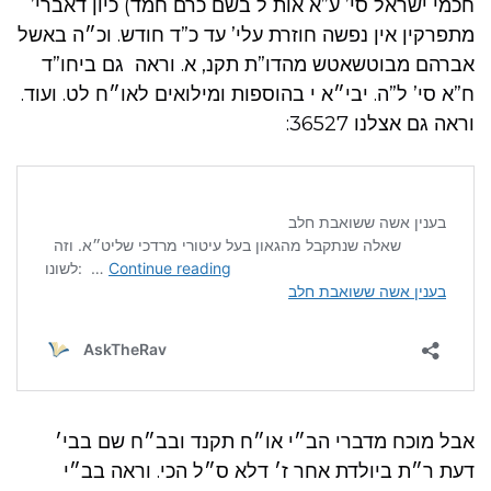
חכמי ישראל סי’ ע”א אות ל בשם כרם חמד) כיון דאברי’
מתפרקין אין נפשה חוזרת עלי’ עד כ”ד חודש. וכ״ה באשל
אברהם מבוטשאטש מהדו”ת תקנ, א. וראה גם ביחו”ד
ח”א סי’ ל”ה. יבי״א י בהוספות ומילואים לאו״ח לט. ועוד.
וראה גם אצלנו 36527:
אבל מוכח מדברי הב״י או״ח תקנד ובב״ח שם בבי׳
דעת ר״ת ביולדת אחר ז׳ דלא ס״ל הכי. וראה בב״י