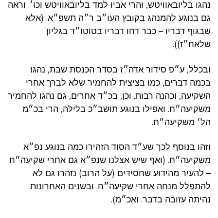
נהגו בליובאוויטש, והרי אביו למד בליובאוויטש וכו׳. וראה
גם בנוגע להמנהג בקובץ העו״ב ר״ה תשפ״א. (אלא
שבגוף דבריו – כבר דחו דבריו בטוטו״ד בגליון
שלאח״ז)).
ובכלל, ע״פ סידור אדה״ז בסדר הכנסת שבת, נהגו
בכמה דברים, כמו בציצית להחמיר שלא לברך אחרי
השקיעה, וכהנה רבות. וכן, בכ״ד אחרים, גם נהגו להחמיר
משקיעה״ח. ואפילו בנוגע תושב״כ בלילה, הרי בכ״מ
הל׳ משקיעה״ח.
וזהו בנוסף לכך שע״ד הסוד הזהירו כמה בנוגע נפ״א
משקיעה״ח. (ואף שיש אצלנו שנפ״א גם אחרי שקיעה״ח
– להעיר מהידוע שחסידים (על הרוב) נזהרו גם לא
להתפלל מנחה אחרי שקיעה״ח. ובשנים האחרונות
נהיתה עזובה בדבר. ואכ״מ).