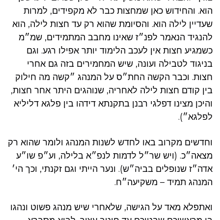
הוא. והחידוש כאן שמחצות כבר לא מקפידים, למרות
שעדיין לילה הוא. והסיומת שהוא רק עד חצות לילה, הוא
להנגיד הנאמר לפנ״ז שאינו מחבב המתמידים, שמ״מ
כשמגיע חצות אין לעכב הלימוד יותר אפילו רגע. וגם
בניגוד לטבילה ועונה, שיש המחמירים בזה גם אחרי
חצות. וכבר הקשה החת״ס על המנהג ״קשה מה חילוק
בין קודם חצות לילה לאחריה, שנוהגים היתר אחר חצות,
והיכן מצינו דפלגי רבנן בתקנתא דידהו בין פלגא דליליא
לפלגא״).
וחדשים מקרוב באו לחדש לשנות המנהג ולומר שהוא רק
מצאה״כ. (ויש שר״ל לדמות לנפ״א בלילה, וע״פ שו״ע
אדה״ז שנופלים בביה״ש). ונער הייתי וגם זקנתי, וכך הי׳
המנהג תמיד – משקיעה״ח.
ואתפלא מאד על הגישה, שלאחרי שיש מנהג פשוט ונהגו