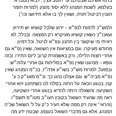
בו מראשיכם שבטיכם עד חוטב עציך, לבוא מסברא
בעלמא, לשנות המנהג ללא יסוד מוצק (למרות חומר
הענין דביטול תורה, ושאין לך בו אלא חידושו וכו׳).
ולמש״כ לדמות לנפ״א – ידוע שלכל קושיא יש תירוץ.
ועאכו״כ כשאין קושיא מעיקרא רק המצאה. ובכלל, לא
ראיתי מי שיקשר בין תחנון ונפ״א לניטל. וכל דמיון
מחודש מעיקרו. וגם במציאות אין השוואה, שאין נפ״א גם
אחרי חצות הלילה, ורק באשמורת קרוב ליום התירו. ובזה
גופא – מנהגנו שאין נפ״א בסליחות גם אחרי עלוה״ש.
ובפועל, למרות מש״כ בשו״ע אדה״ז, בכ״מ המנהג שאין
נפ״א מביה״ש. וגם אצלנו נהגו כך. וכ״מ מאג״ק כ ע׳
קנז, בנוגע הכאה על החזה בסלח לנו כשתחנון יהא אחרי
השקיעה. והשאלה היתה להדיא בנוגע אחרי השקיעה,
ראה מה שהעיד השואל בקובץ העו״ב מטו״מ תשס״ו.
(והראי׳ אינה רק ממה שלא העיר כ”ק על ל’ השואל שכ”ה
המנהג, אלא גם מדברי השואל בעצמו, שבטח ידע מה