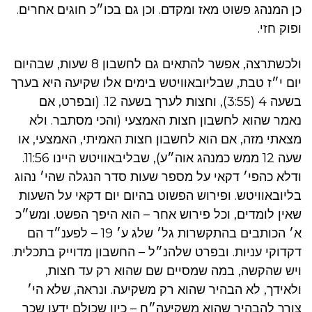
כן המנהג פשוט מאז ומקדם. וכן גם בכו״כ חוגים אחרים.
ופוק חזי.
ולכשתרצה, אפשר להתאים גם לחשבון 8 שעות, שבהיום
יום י״ז טבת, שבליובאוויטש בימים אלו שקיעה היא בערך
בשעה 4 (3:55), וחצות לערך בשעה 12. (ובפרט, אם
נאמר שהוא לחשבון חצות האמצעי (והכי מסתבר. ולא
מצאתי מזה, אם הוא לחשבון חצות האמיתי, האמצעי, או
שעה 12 ממש כמנהג אוה״ע), שבליבאוויטש היינו 11:56.
ודלא כהפי׳ דקאי על מספר שעות סדר הנגלה שהי׳ נהוג
בליובאוויטש. ופירוש הפשוט בהיום יום דקאי על השעות
שאין לומדים, וכל פירוש אחר – הוא היפך הפשט. ומש״כ
א׳ הכותבים בהתקשרות גל׳ שלג ע׳ 19 – לפענ״ד הם
דקדוקי עניות. ובפרט שלהנ״ל – החשבון מדוייק בתכלית.
ויש שהקשה, במה שמסיים שם שהוא רק עד חצות,
ולאידך, לא הבהיר שהוא רק משקיעה. ונראה, שלא הי׳
צורך להבהיר שהוא משקיעה״ח – כיון שכולם ידעו שכך