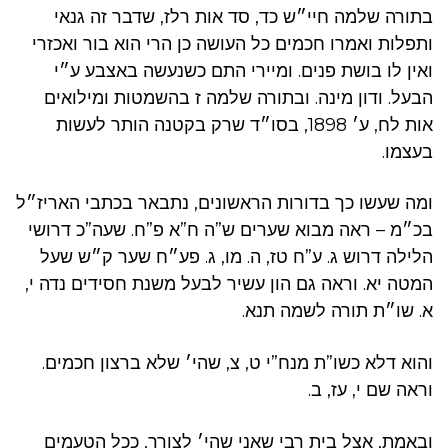
בתורה שלמה חיי״ש כד, סד אות רלז, שדבר זה גנאי
ותפלות ואמרו חכמים כל העושה כן הרי הוא בור ואכזרי
ואין לו בושת פנים. ומיירי התם כשנעשה באצבע ע״י
הבעל. ודון מינה. ובתורה שלמה ז בהשמטות ומילואים
אות לח, ע׳ 1898, בסו״ד שרק בקטנה הותר לעשות
בעצמו.
ומה שעשו כך בדורות הראשונים, נתבאר בכתבי האריז״ל
בכ״מ – ראה מבוא שערים ש”ה ח”א פ”ח. שעה”כ דרושי
הלילה דרוש ג. ע”ח טז, ה. מו, ג. פע״ח שער ק״ש שעל
המטה יא. וראה גם הון עשיר לבעל משנת חסידים נדה י,
א. שו״ת תורה לשמה תנא.
והוא דלא כשו”ת מנח”י ט, צ, שהי׳ שלא ברצון חכמים.
וראה שם י, עז, ב.
ובאמת, אצל בית רבי שאני שהי׳ לצורך, ככל הטעמים