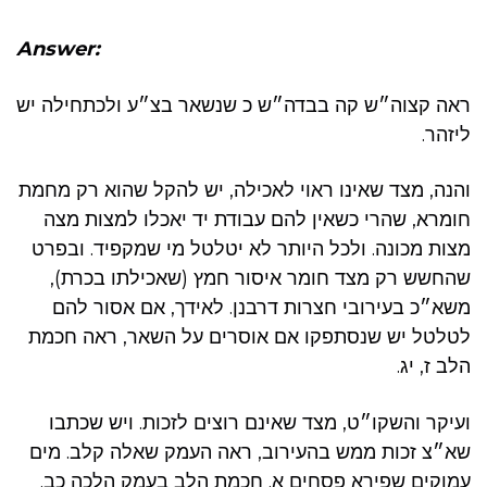
Answer:
ראה קצוה״ש קה בבדה״ש כ שנשאר בצ״ע ולכתחילה יש
ליזהר.
והנה, מצד שאינו ראוי לאכילה, יש להקל שהוא רק מחמת
חומרא, שהרי כשאין להם עבודת יד יאכלו למצות מצה
מצות מכונה. ולכל היותר לא יטלטל מי שמקפיד. ובפרט
שהחשש רק מצד חומר איסור חמץ (שאכילתו בכרת),
משא״כ בעירובי חצרות דרבנן. לאידך, אם אסור להם
לטלטל יש שנסתפקו אם אוסרים על השאר, ראה חכמת
הלב ז, יג.
ועיקר והשקו״ט, מצד שאינם רוצים לזכות. ויש שכתבו
שא״צ זכות ממש בהעירוב, ראה העמק שאלה קלב. מים
עמוקים שפירא פסחים א. חכמת הלב בעמק הלכה כב.