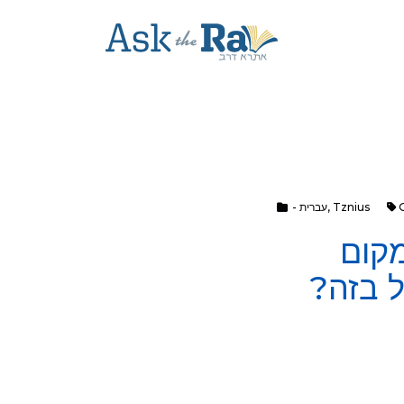
- עברית
,
Tznius
קום
ל בזה