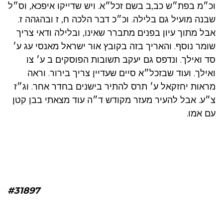
וכ״מ בפת״ש כב,ב בשם זכל״א. ויש שדייקו איפכא, וס״ל
שבנה מועיל גם בלילה. וכ״כ דבר הלכה ח, ז ובהגהה ז.
אבל מתוך עיון בפנים מתברר שאינו, ובלילה ודאי צריך
שומר נוסף. והאריך בזה בקובץ אור ישראל מאנסי עג ע׳
סד ואילך. ונדפס גם יעקב תשובות הפוסקים ב ע׳ צו
ואילך. ועוד שבזכל״א סיים שעדיין צריך בירור. וראה
מראות יחזקאל ע׳ תרס להתיר בישנים בחדר אחר. וג״ז
צ״ע. אבל להעיר מעזר מקודש ד״ה עוד מצאתי בבן קטן
עם אמו.
#31897