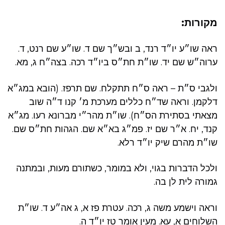
מקורות:
ראה שו״ע יו״ד רנד, ב ובש״ך שם ד. שו״ע שם רנט, ד.
ערוה״ש שם יד. שו״ת חת״ס ביו״ד רכה. בצה״ח ג, מא.
ולגבי ס״ת – ראה ס״ח תתקלח. שם תרפז. (הובא במג״א
דלקמן. וראה שד״ח כללים מערכת מ׳ קנו ד״ה שוב
מצאתי בסתירת הס״ח). שו״ת מהר״י מברונא רעו. מג״א
קנד, יח. א״ר שם יז. פמ״ג בא״א שם. הגהות חת״ס שם.
שו״ת מהרם שיק יו״ד רלא.
ולכל הדברות בגוי, ולא במומר, כשתורם מעות, ובמתנה
גמורה לית לן בה.
וראה וישמע משה ג, רכה. עטרת פז א, ג אה״ע ד. שו״ת
השלוחים א, עא. מעין אומר טז יו״ד ה.